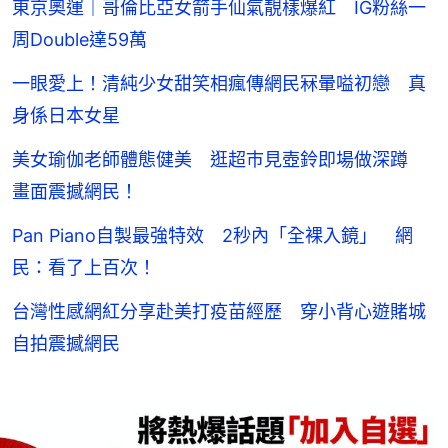
東京奧運｜哥倫比亞女箭手仙氣靚樣爆紅 IG粉絲一
周Double達59萬
一眼愛上！清純少女甜笑相瘋傳網民冧暈嗌初戀 真
身係日本女星
美女瑜伽老師體態健美 逛超巿見壺鈴即場做深蹲
畫面震撼網民！
Pan Piano自製最強特效 2秒內「全裸入鏡」 網
民：看了上百次！
台灣性感網紅分享赴美打疫苗經歷 穿小背心遊賭城
自拍震撼網民