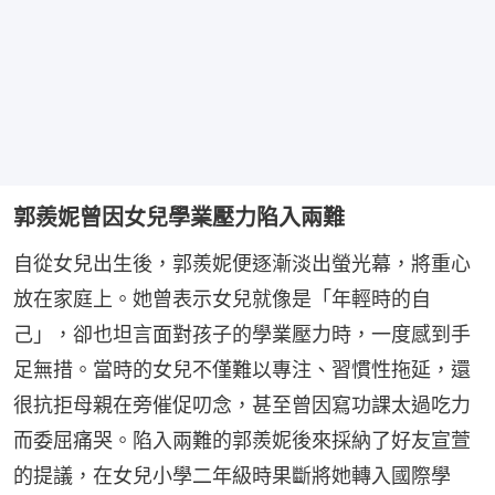
郭羨妮曾因女兒學業壓力陷入兩難
自從女兒出生後，郭羨妮便逐漸淡出螢光幕，將重心
放在家庭上。她曾表示女兒就像是「年輕時的自
己」，卻也坦言面對孩子的學業壓力時，一度感到手
足無措。當時的女兒不僅難以專注、習慣性拖延，還
很抗拒母親在旁催促叨念，甚至曾因寫功課太過吃力
而委屈痛哭。陷入兩難的郭羨妮後來採納了好友宣萱
的提議，在女兒小學二年級時果斷將她轉入國際學