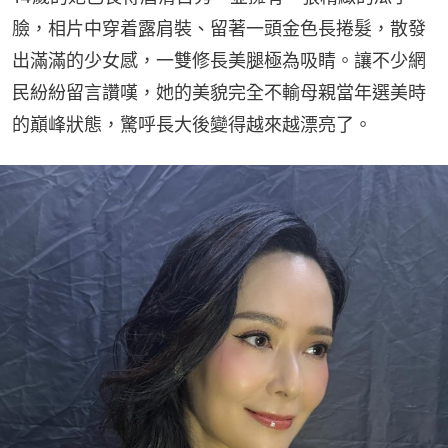
臉，相片中穿着露肩裝、留著一頭金色長捲髮，散發
出滿滿的少女感，一雙修長美腿極為吸睛。讓不少網
民紛紛留言讚嘆，她的美貌完全不輸母親當年選美時
的巔峰狀態，驚呼長大後變得越來越漂亮了。