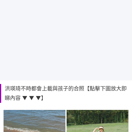
洪瑛琦不時都會上載與孩子的合照【點擊下圖放大即
睇內容 ▼ ▼ ▼】