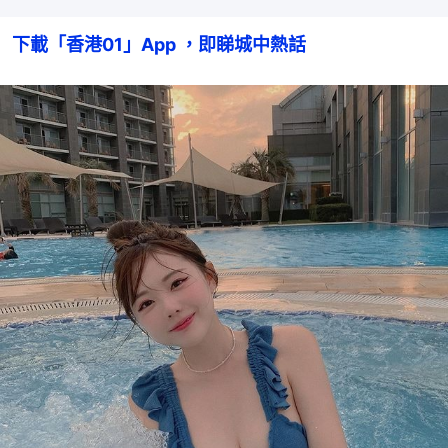
下載「香港01」App ，即睇城中熱話