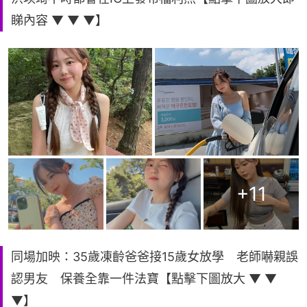
睇內容 ▼ ▼ ▼】
+
11
同場加映：35歲凍齡爸爸接15歲女放學 老師嚇親誤
認男友 保養全靠一件法寶【點擊下圖放大 ▼ ▼
▼】