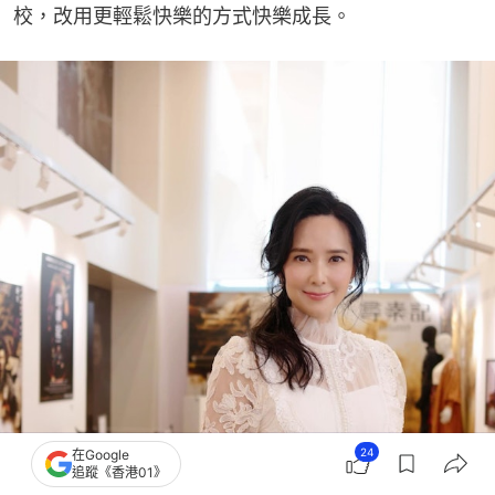
校，改用更輕鬆快樂的方式快樂成長。
24
在Google
追蹤《香港01》