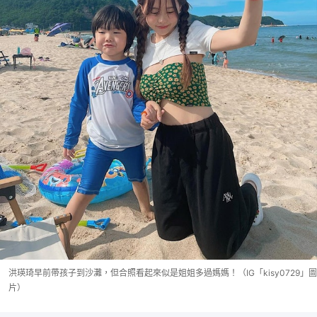
洪瑛琦早前帶孩子到沙灘，但合照看起來似是姐姐多過媽媽！（IG「kisy0729」圖
片）