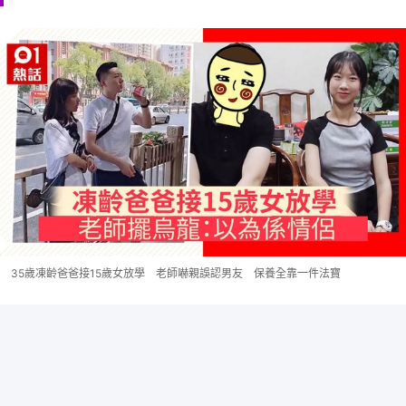
35歲凍齡爸爸接15歲女放學 老師嚇親誤認男友 保養全靠一件法寶