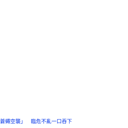
蒼蠅空襲」 臨危不亂一口吞下