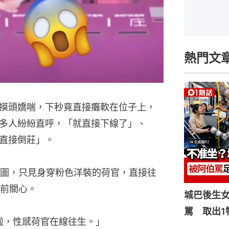
熱門文
摸頭嬌喘，下秒竟直接癱軟在位子上，
多人紛紛直呼，「就直接下線了」、
直接倒莊」。
圖，只見身穿粉色洋裝的荷官，直接往
前關心。
城巴後生
罵 取出1
啦，性感荷官在線往生。」