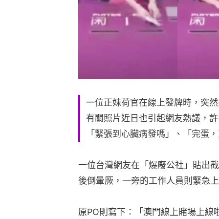
一位正妹荷官在線上發牌時，突然
有關照片近日也引起網友熱議，許
「緊張到心臟病發嗎」、「完蛋，
一位台灣網友在「爆廢公社」貼出截
後倒暈厥，一旁的工作人員則緊急上
原PO則寫下：「澳門線上賭場上線