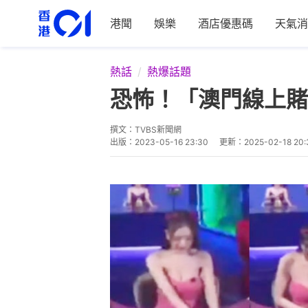
港聞
娛樂
酒店優惠碼
天氣消
熱話
熱爆話題
恐怖！「澳門線上賭
撰文：
TVBS新聞網
出版：
2023-05-16 23:30
更新：
2025-02-18 20: