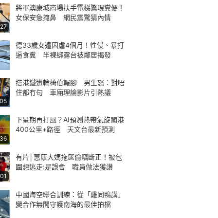
將軍澳康城商場扶手電梯驚現糞便！
女保安急掩鼻 網民震驚猜內情
:27
德33歲女遭囚虐4個月！性侵、暴打
逼食糞 半裸綁露台被鄰居揭發
搭港鐵遭輪椅伯輾腳 男生怒：對唔
住都冇句 車廂理論影片引熱議
:05
下星期再打風？AI預測熱帶氣旋闖港
400公里+路徑 天文台最新預測
:36
有片│惠康大媽拖篋偷竊斷正！被包
圍想逃走:是誤會 職員做法獲讚
:01
中國海空聯合訓練：從「雞同鴨講」
變合作無間守護南海的最佳拍檔