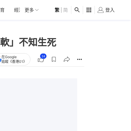
育
經濟
更多
01深圳
繁
觀點
|
简
健康
好食玩飛
登入
女
軟」不知生死
24
在Google
追蹤《香港01》