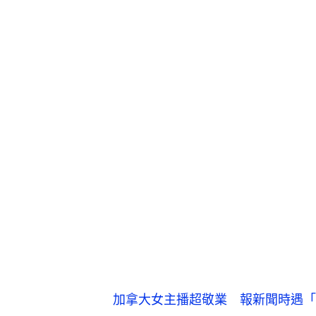
加拿大女主播超敬業 報新聞時遇「