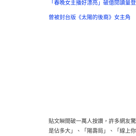
「春晚女主播好漂亮」破億閱讀量登
曾被封台版《太陽的後裔》女主角 
貼文瞬間破一萬人按讚，許多網友驚
是佔多大」、「陽壽局」、「線上你