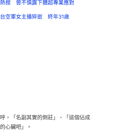
熱搜 曾不慎露下體超專業應對
台空軍女主播猝逝 終年31歲
呼，「名副其實的倒莊」、「這個佔成
的心臟吧」。