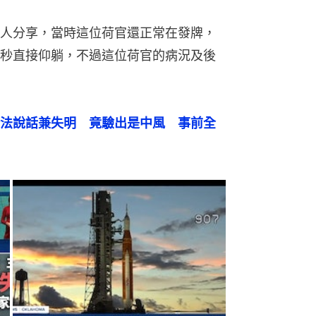
已有人分享，當時這位荷官還正常在發牌，
秒直接仰躺，不過這位荷官的病況及後
法說話兼失明　竟驗出是中風　事前全