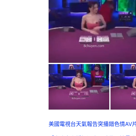
美國電視台天氣報告突播錯色情AV