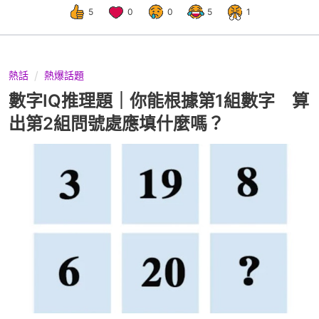
5
0
0
5
1
熱話
熱爆話題
數字IQ推理題｜你能根據第1組數字 算
出第2組問號處應填什麼嗎？