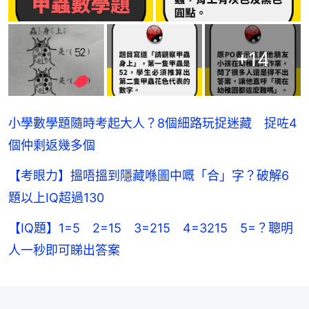
+
14
小學數學題隨時考起大人？8個細路玩捉迷藏 捉咗4
個仲剩返幾多個
【考眼力】搵唔搵到隱藏喺圖中嘅「合」字？破解6
題以上IQ超過130
【IQ題】1=5 2=15 3=215 4=3215 5=？聰明
人一秒即可睇出答案