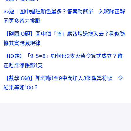
IQ題｜圖中邊種顏色最多？答案勁簡單 入嚟睇正解
同更多智力挑戰
【砌圖IQ題】圖中個「窿」應該填邊塊入去？看似隨
機其實暗藏規律
【IQ題】「9-5=8」如何郁2支火柴令算式成立？難
在唔准淨係郁1支
【數學IQ題】如何喺1至9中間加入3個運算符號 令
結果等如100？