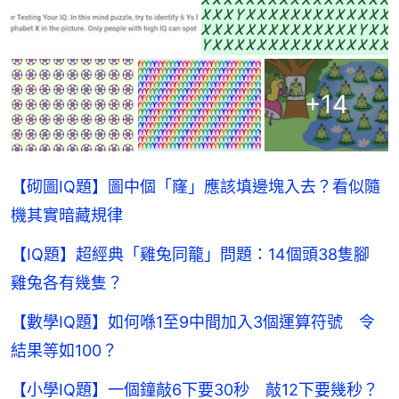
+
14
【砌圖IQ題】圖中個「窿」應該填邊塊入去？看似隨
機其實暗藏規律
【IQ題】超經典「雞兔同籠」問題：14個頭38隻腳
雞兔各有幾隻？
【數學IQ題】如何喺1至9中間加入3個運算符號 令
結果等如100？
【小學IQ題】一個鐘敲6下要30秒 敲12下要幾秒？