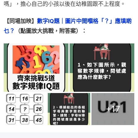
嗎」，擔心自己的小孩以後在幼稚園跟不上程度。
【同場加映】
數字IQ題｜圖片中間嗰格「？」應填啲
乜？
（點圖放大挑戰，附答案）：
+
17