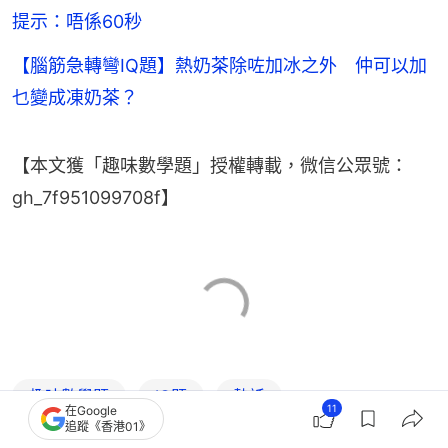
提示：唔係60秒
【腦筋急轉彎IQ題】熱奶茶除咗加冰之外 仲可以加
乜變成凍奶茶？
【本文獲「趣味數學題」授權轉載，微信公眾號：
gh_7f951099708f】
趣味數學題
IQ題
熱話
11
在Google
追蹤《香港01》