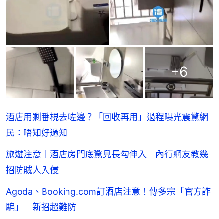
+
6
酒店用剩番梘去咗邊？「回收再用」過程曝光震驚網
民：唔知好過知
旅遊注意｜酒店房門底驚見長勾伸入 內行網友教幾
招防賊人入侵
Agoda、Booking.com訂酒店注意！傳多宗「官方詐
騙」 新招超難防