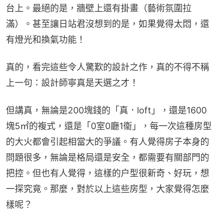
台上。最絕的是，牆壁上還有掛畫（藝術氛圍拉
滿）。甚至讓日站君沒想到的是，如果覺得太悶，還
有燈光和換氣功能！
真的，看完這些令人驚歎的設計之作，真的不得不稱
上一句：設計師寧真是天選之才！
但講真，無論是200塊錢的「真．loft」，還是1600
塊5㎡的複式，還是「0室0廳1衞」，每一次這種房型
的大火都會引起相當大的爭議。有人覺得房子本身的
問題很多，無論是格局還是安全，都需要有關部門的
把控。但也有人覺得，這樣的户型很新奇、好玩，想
一探究竟。那麼，對於以上這些房型，大家覺得怎麼
樣呢？