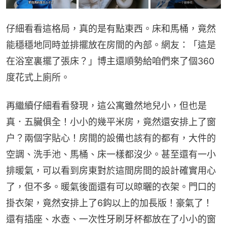
仔細看看這格局，真的是有點東西。床和馬桶，竟然
能穩穩地同時並排擺放在房間的內部。網友：「這是
在浴室裏擺了張床？」博主還順勢給咱們來了個360
度花式上廁所。
再繼續仔細看看發現，這公寓雖然地兒小，但也是
真．五臟俱全！小小的幾平米房，竟然還安排上了窗
户？兩個字貼心！房間的設備也該有的都有，大件的
空調、洗手池、馬桶、床一樣都沒少。甚至還有一小
排暖氣，可以看到房東對於這間房間的設計確實用心
了，但不多。暖氣後面還有可以晾曬的衣架。門口的
掛衣架，竟然安排上了6鈎以上的加長版！豪氣了！
還有插座、水壺、一次性牙刷牙杯都放在了小小的窗