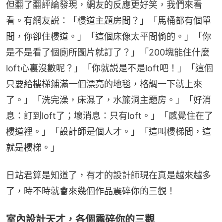
但翻了翻評論發現，網友的反應更好笑，我們來看
看。有網友説：「樓道主題房間？」「馬桶都有個單
間，你卻住樓道。」「這個床像太平間偷的。」「你
是不是看了個廁所圖片就訂了？」「200塊能住什麼
loft心裏沒數呢？」「你就説是不是loft吧！」「這個
只要給樓梯鋪滿一個漂亮的地毯，格調一下就上來
了。」「洗完澡，床濕了，水簾洞主題房。」「好消
息：訂到loft了；壞消息：只有loft。」「感覺住在了
樓道裡。」「設計師是個人才。」「這叫樓梯間，這
就是樓梯。」
日站君算是知道了，有才的設計師現在真是越來越多
了，時不時就會來幾個作品震碎你的三觀！
室內設計天才，各個震碎你的三觀