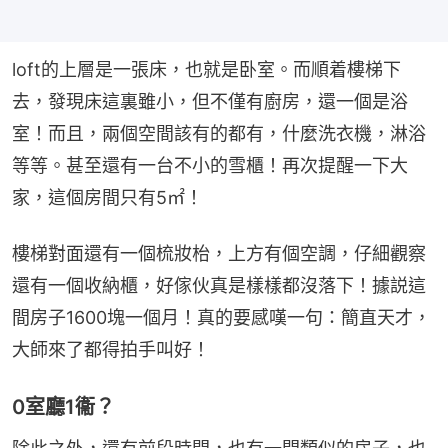
loft的上層是一張床，也就是卧室。而順着樓梯下
去，發現床這裏雖小，但不僅有廚房，還一個是浴
室！而且，兩個空間該有的都有，什麼洗衣機，淋浴
等等。甚至還有一台不小的雪櫃！再次提醒一下大
家，這個房間只有5㎡！
樓梯對面還有一個梳妝枱，上方有個空調，仔細觀察
還有一個收納櫃，好傢伙真是樣樣都沒落下！據説這
間房子1600塊一個月！真的要感嘆一句：簡直天才，
大師來了都得拍手叫好！
0室廳1衞？