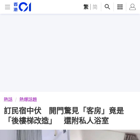
繁
|
简
熱話
熱爆話題
訂民宿中伏 開門驚見「客房」竟是
「後樓梯改造」 還附私人浴室