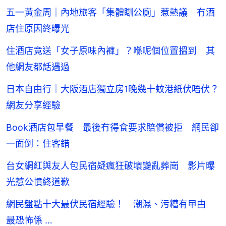
五一黃金周｜內地旅客「集體瞓公廁」惹熱議 冇酒
店住原因終曝光
住酒店竟送「女子原味內褲」？喺呢個位置搵到 其
他網友都話遇過
日本自由行｜大阪酒店獨立房1晚幾十蚊港紙伏唔伏？
網友分享經驗
Book酒店包早餐 最後冇得食要求賠償被拒 網民卻
一面倒：住客錯
台女網紅與友人包民宿疑瘋狂破壞變亂葬崗 影片曝
光惹公憤終道歉
網民盤點十大最伏民宿經驗！ 潮濕、污糟有曱甴
最恐怖係 …