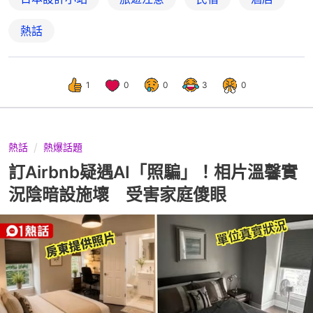
熱話
1
0
0
3
0
熱話
熱爆話題
訂Airbnb疑遇AI「照騙」！相片溫馨實
況陰暗設施壞 受害家庭傻眼