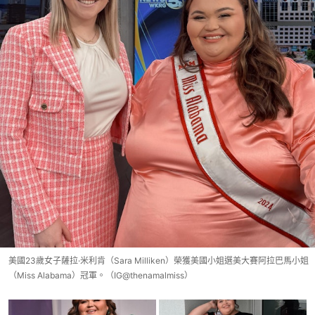
美國23歲女子薩拉·米利肯（Sara Milliken）榮獲美國小姐選美大賽阿拉巴馬小姐
（Miss Alabama）冠軍。（IG@thenamalmiss）