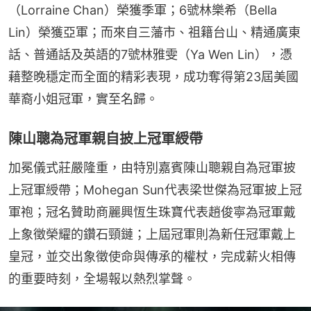
（Lorraine Chan）榮獲季軍；6號林樂希（Bella 
Lin）榮獲亞軍；而來自三藩市、祖籍台山、精通廣東
話、普通話及英語的7號林雅雯（Ya Wen Lin），憑
藉整晚穩定而全面的精彩表現，成功奪得第23屆美國
華裔小姐冠軍，實至名歸。
陳山聰為冠軍親自披上冠軍綬帶
加冕儀式莊嚴隆重，由特別嘉賓陳山聰親自為冠軍披
上冠軍綬帶；Mohegan Sun代表梁世傑為冠軍披上冠
軍袍；冠名贊助商麗興恆生珠寶代表趙俊寧為冠軍戴
上象徵榮耀的鑽石頸鏈；上屆冠軍則為新任冠軍戴上
皇冠，並交出象徵使命與傳承的權杖，完成薪火相傳
的重要時刻，全場報以熱烈掌聲。