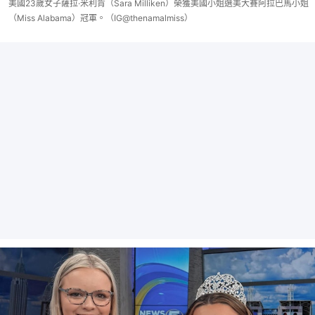
美國23歲女子薩拉·米利肯（Sara Milliken）榮獲美國小姐選美大賽阿拉巴馬小姐
（Miss Alabama）冠軍。（IG@thenamalmiss）