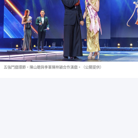
五強鬥戲環節，陳山聰與季軍陳梓穎合作演戲。（公關提供）