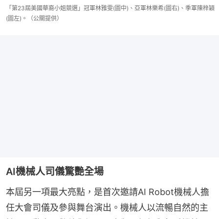
「第23屆美國華裔小姐競選」冠軍林雅雯(圖中)、亞軍林樂希(圖右)、季軍陳梓穎
(圖左)。（公關提供）
AI機械人司儀驚艷全場
本屆另一項最大亮點，是首次邀請AI Robot機械人擔
任大會司儀及參與舞台演出。機械人以流暢自然的主