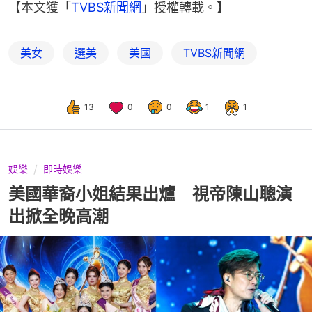
【本文獲「
TVBS新聞網
」授權轉載。】
美女
選美
美國
TVBS新聞網
13
0
0
1
1
娛樂
即時娛樂
美國華裔小姐結果出爐 視帝陳山聰演
出掀全晚高潮