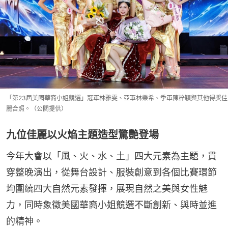
「第23屆美國華裔小姐競選」冠軍林雅雯、亞軍林樂希、季軍陳梓穎與其他得獎佳
麗合照。（公關提供）
九位佳麗以火焰主題造型驚艷登場
今年大會以「風、火、水、土」四大元素為主題，貫
穿整晚演出，從舞台設計、服裝創意到各個比賽環節
均圍繞四大自然元素發揮，展現自然之美與女性魅
力，同時象徵美國華裔小姐競選不斷創新、與時並進
的精神。