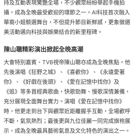
持及互動表現驚艷全場，不少觀眾紛紛舉起手機拍
攝，成為全晚最受歡迎的環節之一。AI科技首次融入
華裔小姐競選舞台，不但提升節目新鮮感，更象徵選
美活動邁向科技與娛樂結合的新里程碑。
陳山聰精彩演出掀起全晚高潮
大會特別嘉賓、TVB視帝陳山聰亦成為全晚焦點。他
先後演唱《狂野之城》、《喜歡你》、《永遠愛著
你》、《好戲在後頭》、《愛在記憶中找你》及
《追》等多首經典歌曲，快歌勁舞、慢歌深情兼備，
充分展現全面舞台實力。演唱《愛在記憶中找你》
時，他更走到台下與觀眾近距離握手互動，全場歡呼
不斷，氣氛熱烈；最後更與九位佳麗一同完成旗袍展
示，成為全晚最具藝術氣息及文化特色的演出之一。