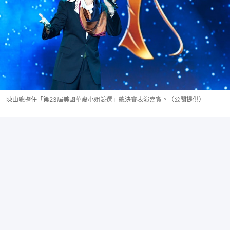
陳山聰擔任「第23屆美國華裔小姐競選」總決賽表演嘉賓。（公關提供）