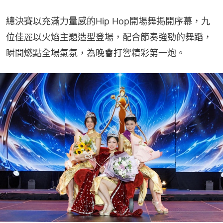
總決賽以充滿力量感的Hip Hop開場舞揭開序幕，九
位佳麗以火焰主題造型登場，配合節奏強勁的舞蹈，
瞬間燃點全場氣氛，為晚會打響精彩第一炮。