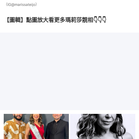
（IG@marissateijo）
【圖輯】點圖放大看更多瑪莉莎靚相👇👇👇