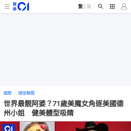
繁
|
简
國際
環球趣聞
世界最靚阿婆？71歲美魔女角逐美國德
州小姐 健美體型吸睛