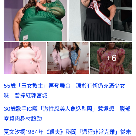
+
6
55歲「玉女教主」再登舞台 凍齡有術仍充滿少女
味 曾捧紅郭富城
30歲歌手IG曬「激性感美人魚造型照」惹遐想 腹部
零贅肉身材超勁
夏文汐揭1984年《殺夫》秘聞「過程非常克難」從未