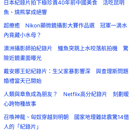
日本紀錄片拍下極珍貴40年前中國美食 活吃昆明
魚、燒熊掌成絕響
超療癒 Nikon顯微鏡攝影大賽作品選 冠軍一滴水
內竟藏小水母？
澳洲攝影師拍紀錄片 鱷魚突跳上水咬落航拍機 驚
險近鏡畫面曝光
戴安娜王妃紀錄片：生父家暴影響深 與查理斯問題
婚禮當天已開始
人類與章魚成為朋友？ Netflix高分紀錄片 刻劃暖
心跨物種故事
召喚神龍、匈奴穿越到明朝 國家地理雜誌震驚14億
人的「紀錄片」