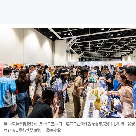
第36屆美食博覽將於8月13日至17日一連五日在灣仔香港會議展覽中心舉行，貿發
局8月5日舉行傳媒預覽。(梁鵬威攝)