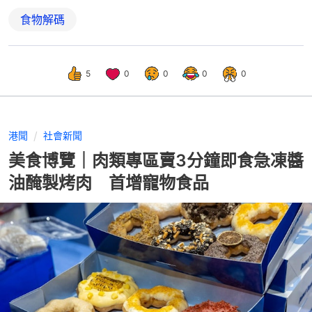
食物解碼
5
0
0
0
0
港聞
社會新聞
美食博覽｜肉類專區賣3分鐘即食急凍醬
油醃製烤肉 首增寵物食品