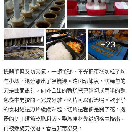
+
23
機器手臂又切又擺，一頓忙碌，不光把蛋糕切成了均
勻小塊，還分離出了蛋糕邊。這個環節裏，切麵包的
刀是曲面設計，向外凸出的軌道把已經切成兩半的麵
包從中間擠開，完成分離。切片可以很流暢。軟乎乎
的食材經過刀片緩緩升起，切片過程像是開了花。機
器的切丁環節乾脆利落。整塊食材先從網格中擠出，
再被螺旋刀砍落，看着非常舒爽。