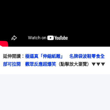
延伸閱讀：
極逼真「伸縮紙雕」　名牌袋波鞋零食全
部可拉開　觀眾反應超爆笑
（點擊放大瀏覽）▼▼▼