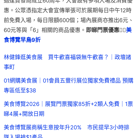
適逢貿發局成立60周年，大會設有多項入場及消費優
惠。公眾憑指定大會宣傳單張可於展期每日中午12時
前免費入場，每日限額600個；場內展商亦推出6元、
60元等與「6」相關的商品優惠。
即睇門票優惠👉🏻
美
食博覽早鳥9折
林健鋒逛美食展 買牛歡喜福袋無牛歡喜？｜政壇諸
事町
01網購美食展｜01會員五豐行展位獨家免費禮品 預購
專區低至$38
美食博覽2026｜展覽門票獨家85折+2類人免費｜1票
睇4展+開放日期
美食博覽展商稱生意按年升20% 市民提早3小時排
隊入場搶$1產品