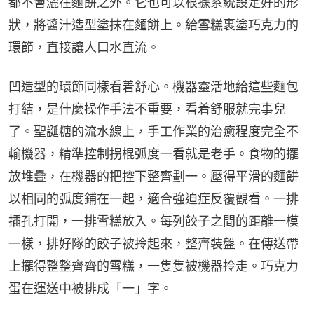
都不會灑在麵餅之外。它也可以根據系統設定好的形
狀，將醬汁造型塗抹在麵餅上。給雪糕裹塗巧克力的
環節，直接讓人口水直流。
凹造型的環節同樣看着舒心。機器靈活地給這些麵包
打結，是什麼操作手法不重要，看着舒服就完事兒
了。聖誕糖的流水線上，手工作業的治癒程度完全不
輸機器，精準控制拐棍弧度一看就是老手。食物的擺
放堆疊，在機器的把控下整齊劃一。壓得平滑的麵餅
以相同的弧度鋪在一起，適合強迫症反覆觀看。一排
插孔打開，一排雪糕放入。每列餃子之間的距離一模
一樣，排好隊的餃子被拎起來，整齊裝盤。在傳送帶
上擺得整整齊齊的雪糕，一隻隻被機器拎走。巧克力
蛋在運送中被排成「一」字。