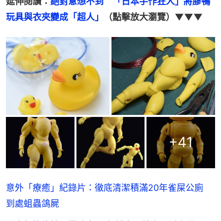
延伸閱讀：
絕對意想不到　「日本手作狂人」將膠鴨
玩具與衣夾變成「超人」
（點擊放大瀏覽）▼▼▼
+
41
意外「療癒」紀錄片：徹底清潔積滿20年雀屎公廁
到處蛆蟲鴿屍