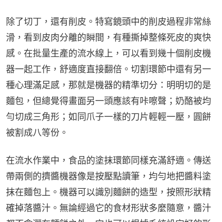
除了切丁，還有削皮。特寫鏡頭中的削皮過程非常絲
滑，看到皮肉分離的瞬間，有種撕掉整條死皮的爽快
感。在批量生產的流水線上，可以看到幾十個削皮機
器一起工作，舒適度直接翻倍。切割環節中還有另一
種心理滿足感，那就是機器的精準切分：明明切的是
麵包，但總覺得畫面另一頭應該有咔嚓聲；奶酪被均
勻切成三角形；如同爪子一樣的刀片輕輕一壓，圓餅
被割成八等份。
在流水作業中，食品的塗抹環節同樣充滿舒適。傳送
帶兩側的擠醬機器像是按壓點讀筆，均勻地把醬料塗
抹在麵包上。機器可以識別麵餅的造型，按照形狀精
確掉落醬汁。無論經過它的食材形狀多麼隨意，醬汁