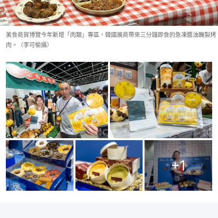
美食商貿博覽今年新增「肉類」專區，韓國展商帶來三分鐘即食的急凍醬油醃製烤
肉。（李可榆攝）
+
1