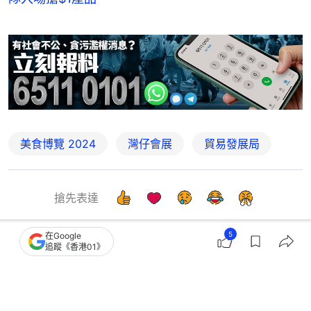
美食博覽 2024
灣仔會展
貿易發展局
搶先表達
5
在Google
追蹤《香港01》
熱話
熱爆話題
知名Buffet驚現「五星級大鼠」巡場 4
男1鼠上演追逐大戰笑爆網民