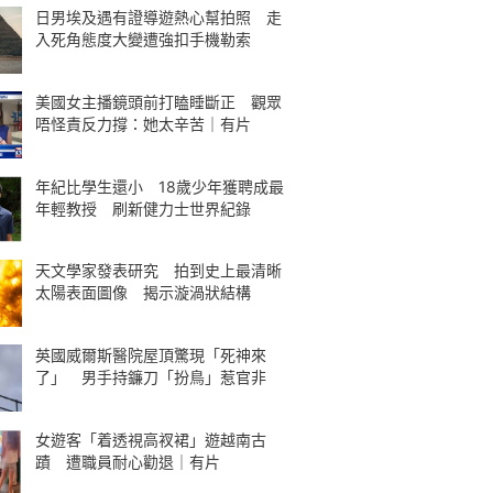
日男埃及遇有證導遊熱心幫拍照 走
入死角態度大變遭強扣手機勒索
美國女主播鏡頭前打瞌睡斷正 觀眾
唔怪責反力撐：她太辛苦｜有片
年紀比學生還小 18歲少年獲聘成最
年輕教授 刷新健力士世界紀錄
天文學家發表研究 拍到史上最清晰
太陽表面圖像 揭示漩渦狀結構
英國威爾斯醫院屋頂驚現「死神來
了」 男手持鐮刀「扮鳥」惹官非
女遊客「着透視高衩裙」遊越南古
蹟 遭職員耐心勸退｜有片