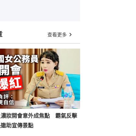
章
查看更多
員濃妝開會意外成焦點 霸氣反擊
長邀助宣傳景點