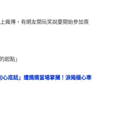
上瘋傳，有網友開玩笑說要開始參加喪
的起點」
句心底話」遭媽媽當場掌摑！淚揭極心寒