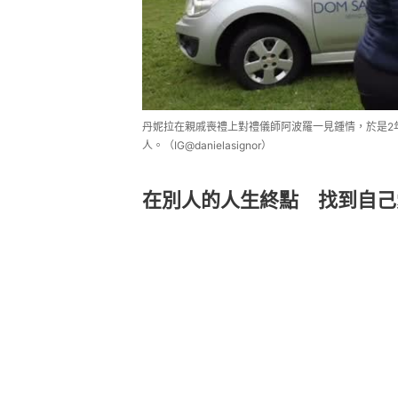
丹妮拉在親戚喪禮上對禮儀師阿波羅一見鍾情，於是2
人。（IG@danielasignor）
在別人的人生終點 找到自己