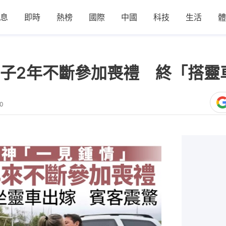
息
即時
熱榜
國際
中國
科技
生活
體
子2年不斷參加喪禮 終「搭靈
00