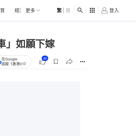
育
經濟
更多
01深圳
繁
觀點
|
简
健康
好食玩飛
登入
女
車」如願下嫁
40
在Google
追蹤《香港01》