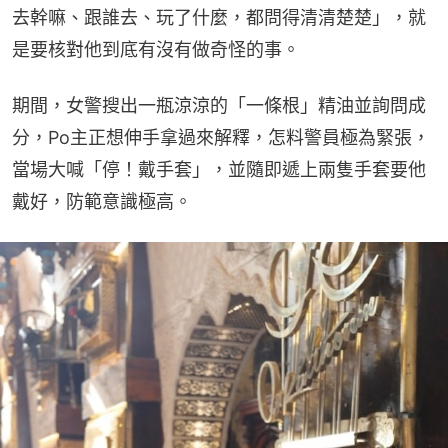
去幹嘛、跟誰去、玩了什麼，都問得清清楚楚」，就
是要核對他到底有沒有做奇怪的事。
期間，女警搜出一瓶涼涼的「一條根」精油並詢問成
分，Po主正想伸手拿過來解釋，怎料警員極為緊張，
當場大喊「停！戴手套」，並隨即遞上兩隻手套要他
戴好，防範意識極高。