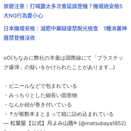
旅遊注意｜打喊露太多次會延誤登機？機場過安檢5
大NG行為要小心
日本機場安檢｜減肥中藥疑違禁脫光檢查 1種消暑神
器禁登機沒收
oO(ちなみに弊社の羊羹は国際線にて「プラスチッ
ク爆弾」の疑いをかけられたことがあります…)
・ビニールなどで包まれている
・みっちりとした細長い固形物
・なんか紐が巻き付いている
・↑が複数本まとまって箱に詰め込まれている
— 松葉屋【公式】月よみ山路®︎ (@matsubaya1852)