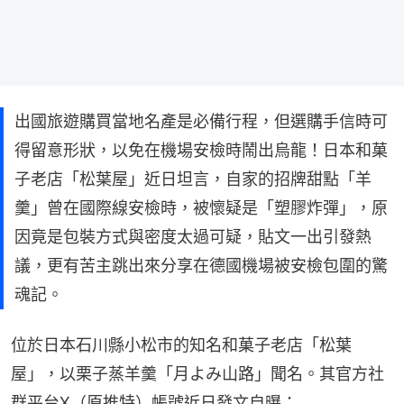
出國旅遊購買當地名產是必備行程，但選購手信時可
得留意形狀，以免在機場安檢時鬧出烏龍！日本和菓
子老店「松葉屋」近日坦言，自家的招牌甜點「羊
羹」曾在國際線安檢時，被懷疑是「塑膠炸彈」，原
因竟是包裝方式與密度太過可疑，貼文一出引發熱
議，更有苦主跳出來分享在德國機場被安檢包圍的驚
魂記。
位於日本石川縣小松市的知名和菓子老店「松葉
屋」，以栗子蒸羊羹「月よみ山路」聞名。其官方社
群平台X（原推特）帳號近日發文自曝：