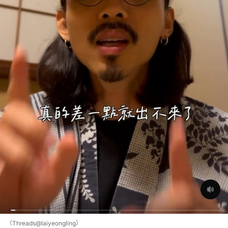
（Threads@laiyeongling）