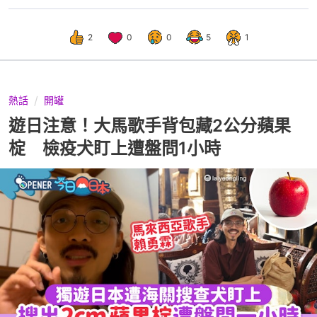
2
0
0
5
1
熱話
開罐
遊日注意！大馬歌手背包藏2公分蘋果
椗 檢疫犬盯上遭盤問1小時