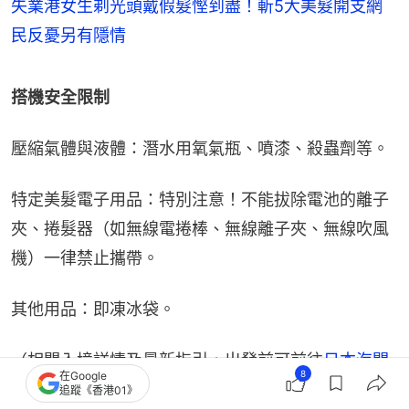
失業港女生剃光頭戴假髮慳到盡！斬5大美髮開支網
民反憂另有隱情
搭機安全限制
壓縮氣體與液體：潛水用氧氣瓶、噴漆、殺蟲劑等。
特定美髮電子用品：特別注意！不能拔除電池的離子
夾、捲髮器（如無線電捲棒、無線離子夾、無線吹風
機）一律禁止攜帶。
其他用品：即凍冰袋。
（相關入境詳情及最新指引，出發前可前往
日本海關
8
在Google
官網
作進一步參考）
追蹤《香港01》