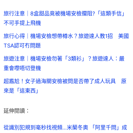
旅行注意｜8盒甜品竟被機場安檢攔阻?「這類手信」
不可手提上飛機
旅行心得｜機場安檢想帶樽水？旅遊達人教1招 美國
TSA認可冇問題
旅遊注意｜機場安檢勿著「3類衫」？旅遊達人：嚴
重會嚟唔切登機
超尷尬！女子過海關安檢被問是否帶了成人玩具 原
來是「這東西」
延伸閱讀：
從識別犯規到毫秒找視頻…米蘭冬奧 「阿里千問」成