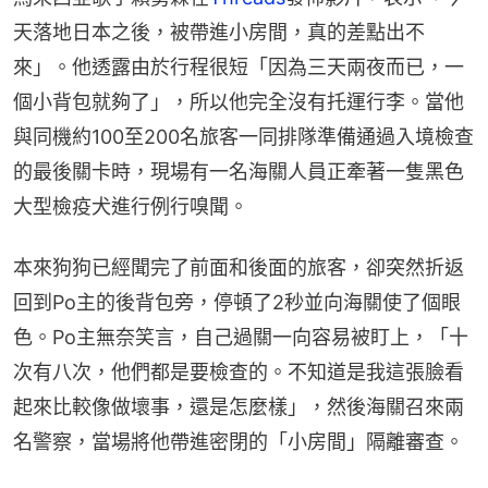
天落地日本之後，被帶進小房間，真的差點出不
來」。他透露由於行程很短「因為三天兩夜而已，一
個小背包就夠了」，所以他完全沒有托運行李。當他
與同機約100至200名旅客一同排隊準備通過入境檢查
的最後關卡時，現場有一名海關人員正牽著一隻黑色
大型檢疫犬進行例行嗅聞。
本來狗狗已經聞完了前面和後面的旅客，卻突然折返
回到Po主的後背包旁，停頓了2秒並向海關使了個眼
色。Po主無奈笑言，自己過關一向容易被盯上，「十
次有八次，他們都是要檢查的。不知道是我這張臉看
起來比較像做壞事，還是怎麼樣」，然後海關召來兩
名警察，當場將他帶進密閉的「小房間」隔離審查。