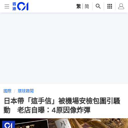
繁
|
简
國際
環球趣聞
日本帶「這手信」被機場安檢包圍引騷
動 老店自曝：4原因像炸彈