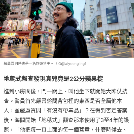
賴勇霖同時也是一名旅遊博主。（IG@laiyeongling）
地氈式盤查發現真兇竟是2公分蘋果椗
進到小房間後，門一關上、叫他坐下就開始大陣仗搜
查。警員首先嚴肅盤問背包裡的東西是否全屬他本
人，並嚴厲質問「有沒有帶毒品」？在得到否定答案
後，海關開始「地毯式」翻查那本使用了3至4年的護
照，「他把每一頁上面的每一個蓋章，什麼時候去、