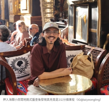
押入海關小房間地氈式盤查後發現真兇竟是2公分蘋果椗（IG@laiyeongling）