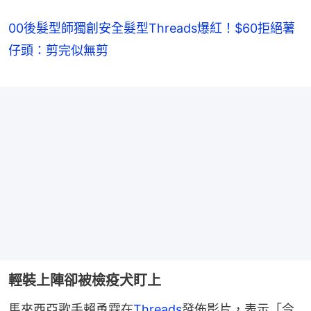
00後髮型師獨創安全髮型Threads爆紅！$60拒絕薯
仔頭：剪完似無剪
輕裝上陣卻被檢疫犬盯上
馬來西亞歌手賴勇霖在
Threads
發佈影片，表示「今