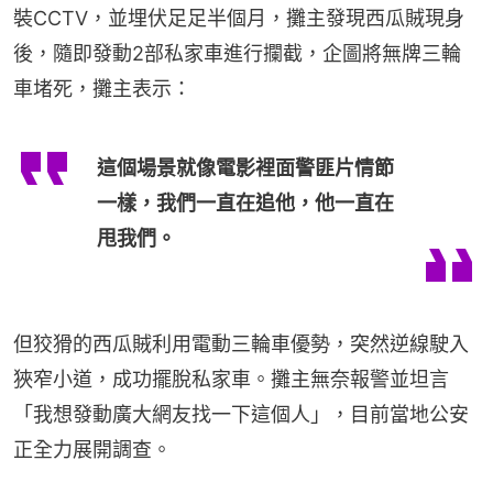
裝CCTV，並埋伏足足半個月，攤主發現西瓜賊現身
後，隨即發動2部私家車進行攔截，企圖將無牌三輪
車堵死，攤主表示：
這個場景就像電影裡面警匪片情節
一樣，我們一直在追他，他一直在
甩我們。
但狡猾的西瓜賊利用電動三輪車優勢，突然逆線駛入
狹窄小道，成功擺脫私家車。攤主無奈報警並坦言
「我想發動廣大網友找一下這個人」，目前當地公安
正全力展開調查。