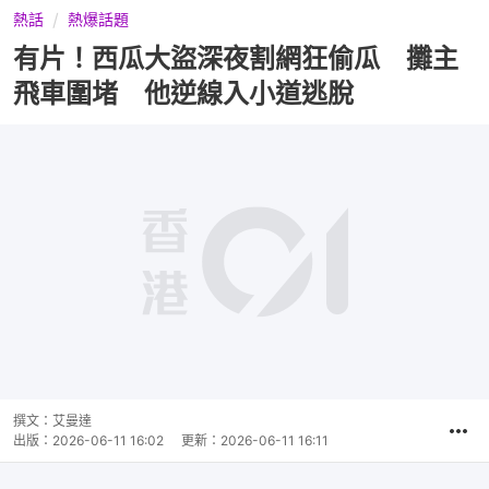
熱話
熱爆話題
有片！西瓜大盜深夜割網狂偷瓜 攤主
飛車圍堵 他逆線入小道逃脫
撰文：
艾曼達
出版：
2026-06-11 16:02
更新：
2026-06-11 16:11