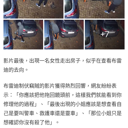
+
7
影片最後，出現一名女性走出房子，似乎在查看布雷
迪的去向。
布雷迪制伏竊賊的影片獲得熱烈回響，網友紛紛表
示：「你應該把他拖回鏡頭前，這樣我們就能看到你
修理他的過程」、「最後出現的小姐應該是想查看自
己是要叫警車、救護車還是靈車」、「那位小姐只是
想確認你沒有殺了他」。