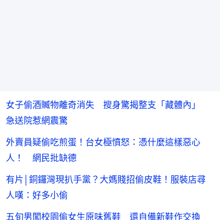
女子偷酒贓物離奇消失 搜身驚揭整支「藏體內」
急送院惹網震驚
外賣員疑偷吃煎蛋！台女極憤怒：憑什麼這樣惡心
人！ 網民批缺德
有片│銅鑼灣現扒手黨？大媽賤招偷皮鞋！服裝店尋
人嘆：好多小偷
五旬男闖校園偷女生原味舊鞋 還自備新鞋作交換