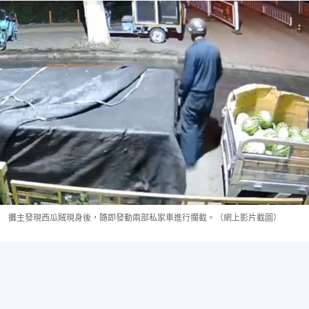
攤主發現西瓜賊現身後，隨即發動兩部私家車進行攔截。（網上影片截圖）