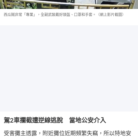
西瓜賊非常「專業」，全副武裝戴好頭盔、口罩和手套。（網上影片截圖）
駕2車攔截遭逆線逃脫 當地公安介入
受害攤主透露，附近攤位近期頻繁失竊，所以特地安