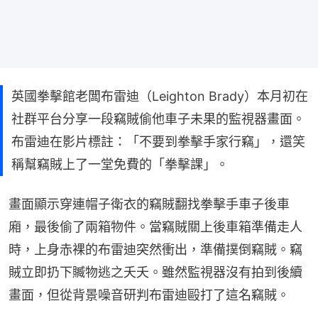
英國拳擊館老闆布雷迪（Leighton Brady）本月初在
社群平台分享一段竊賊偷他車子未果的監視器畫面。
布雷迪在影片標註：「不要到拳擊手家行竊」，還笑
稱幫竊賊上了一堂免費的「拳擊課」。
畫面顯示穿連帽子衛衣的竊賊翻找拳擊手車子後車
廂，最後偷了兩箱物件。當竊賊關上後車箱準備走人
時，上身赤裸的布雷迪突然衝出，準備撲倒竊賊。竊
賊立即扔下贓物逃之夭夭。雖然監視器沒有拍到後續
畫面，但從背景噪音研判布雷迪毆打了這名竊賊。