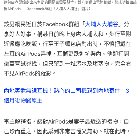
麵包店老闆娘走出來主動詢問是否需要幫忙，對方更借出電筒和鉗，終成功拾回該
隻AirPods。（facebook群組「大埔人大埔谷」圖片）
該男網民近日於Facebook群組「
大埔人大埔谷
」分
享好人好事，稱甚日前晚上身處大埔太和，步行至附
近餐廳吃晚飯，行至王子麵包店對出時，不慎把戴在
左耳的AirPods弄掉，耳筒更跌進坑渠內。他即打開
渠蓋嘗試尋找，但只望到一堆污水及堵塞物，完全看
不見AirPods的蹤影。
內地客遺無線耳機！熱心的士司機親到內地寄件 3
個月後物歸原主
事主解釋指，該對AirPods是妻子最近送的禮物，自
己珍而重之，因此感到非常苦惱又無助。就在此時，