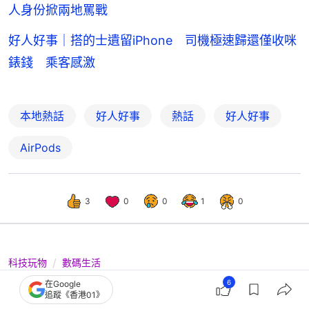
人身份掀兩地罵戰
好人好事｜搭的士遺留iPhone 司機極速歸還僅收咪
錶錢 乘客感激
本地熱話
好人好事
熱話
好人好事
AirPods
3
0
0
1
0
科技玩物
數碼生活
消委評測AirTag 2 +13款藍牙定位器｜
6
在Google
追蹤《香港01》