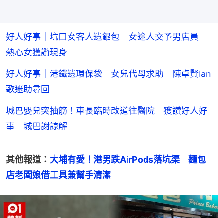
好人好事｜坑口女客人遺銀包 女途人交予男店員
熱心女獲讚現身
好人好事｜港鐵遺環保袋 女兒代母求助 陳卓賢Ian
歌迷助尋回
城巴嬰兒突抽筋！車長臨時改道往醫院 獲讚好人好
事 城巴謝諒解
其他報道：
大埔有愛！港男跌AirPods落坑渠　麵包
店老闆娘借工具兼幫手清潔