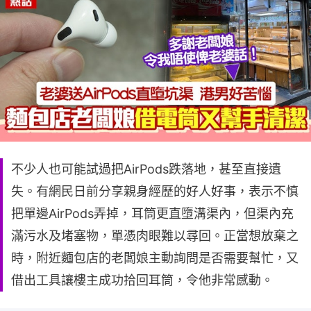
不少人也可能試過把AirPods跌落地，甚至直接遺
失。有網民日前分享親身經歷的好人好事，表示不慎
把單邊AirPods弄掉，耳筒更直墮溝渠內，但渠內充
滿污水及堵塞物，單憑肉眼難以尋回。正當想放棄之
時，附近麵包店的老闆娘主動詢問是否需要幫忙，又
借出工具讓樓主成功拾回耳筒，令他非常感動。