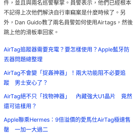
件，並且與兩名巡警擊掌。員警表示，他們已經根本
不記得上次他們解決自行車竊案是什麼時候了。另
外，Dan Guido教了兩名員警如何使用Airtags，然後
跳上他的滑板車回家。
AirTag追蹤器需要充電？要怎樣使用？Apple藍牙防
丟器問題總整理
AirTag不會變「捉姦神器」！兩大功能阻不必要追
蹤 男士安心了？
AirTag絕不只「找物神器」 內藏強大U1晶片 竟然
還可這樣用？
Apple聯乘Hermes：9倍溢價的愛馬仕AirTag極速售
罄 一加一大過二