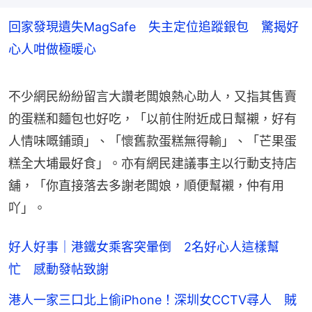
回家發現遺失MagSafe 失主定位追蹤銀包 驚揭好
心人咁做極暖心
不少網民紛紛留言大讚老闆娘熱心助人，又指其售賣
的蛋糕和麵包也好吃，「以前住附近成日幫襯，好有
人情味嘅鋪頭」、「懷舊款蛋糕無得輸」、「芒果蛋
糕全大埔最好食」。亦有網民建議事主以行動支持店
舖，「你直接落去多謝老闆娘，順便幫襯，仲有用
吖」。
好人好事｜港鐵女乘客突暈倒 2名好心人這樣幫
忙 感動發帖致謝
港人一家三口北上偷iPhone！深圳女CCTV尋人 賊