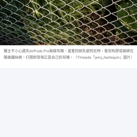
樓主不小心遺失AirPods Pro無線耳機，當重回掉失處附近時，看到有膠袋被綁在
路邊鐵絲網，打開即發現正是自己的耳機。（Threads「jerry_harlequin」圖片）