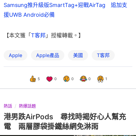
Samsung推升級版SmartTag+迎戰AirTag 追加支
援UWB Android必備
【本文獲「
T客邦
」授權轉載。】
Apple
Apple產品
美國
T客邦
5
0
0
0
1
熱話
熱爆話題
港男跌AirPods 尋找時揭好心人幫充
電 兩層膠袋掛鐵絲網免淋雨