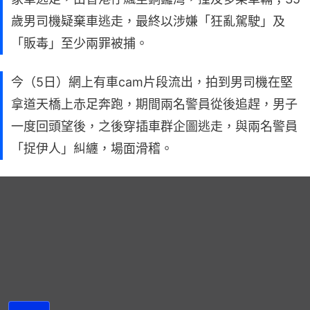
歲男司機疑棄車逃走，最終以涉嫌「狂亂駕駛」及
「販毒」至少兩罪被捕。
今（5日）網上有車cam片段流出，拍到男司機在堅
拿道天橋上赤足奔跑，期間兩名警員從後追趕，男子
一度回頭望後，之後穿插車群企圖逃走，與兩名警員
「捉伊人」糾纏，場面滑稽。