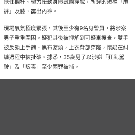
扶住欄杆、極力扭動身體試圖掙脫，所穿的短褲「甩
褲」及膝，露出內褲。
現場氣氛極度緊張，其後至少有9名身警員，將涉案
男子重重圍困。疑犯其後被押解到可疑車搜查，雙手
被反鎖上手銬、黑布蒙頭，上衣背部穿窿，懷疑在糾
纏過程中被扯破。據悉，35歲男子以涉嫌「狂亂駕
駛」及「販毒」至少兩罪被捕。