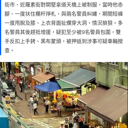
街市、近羅素街對開堅拿道天橋上被制服，當時他赤
腳、一度扶住欄杆掙札，與兩名警員糾纏，期間短褲
一度甩脫及膝、上衣背面扯爛穿大洞，情況狼狽。多
名警員其後趕抵增援，疑犯至少被9名警員包圍，雙
手反扣上手銬、黑布蒙頭，被押返到涉事可疑車輛搜
查。