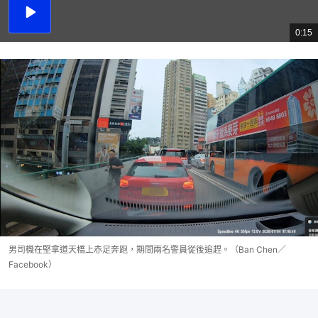
播
放
0:15
總
影
共
片
時
間
男司機在堅拿道天橋上赤足奔跑，期間兩名警員從後追趕。（Ban Chen／
Facebook）