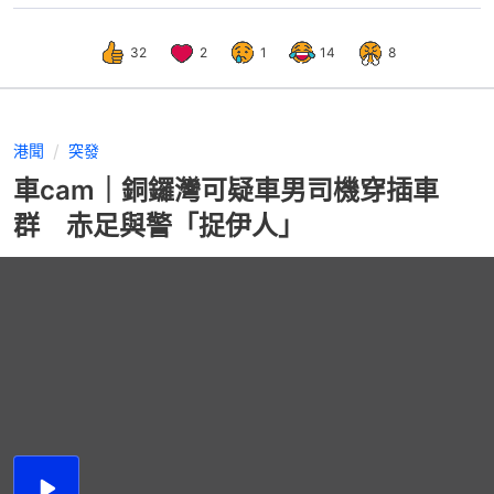
32
2
1
14
8
港聞
突發
車cam｜銅鑼灣可疑車男司機穿插車
群 赤足與警「捉伊人」