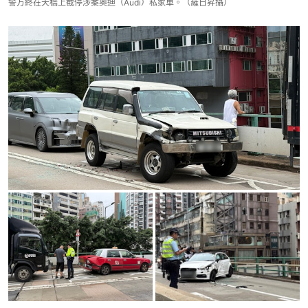
警方終在天橋上截停涉案奧迪（Audi）私家車。（羅日昇攝）