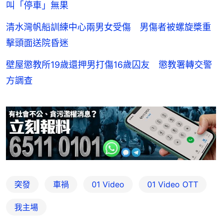
叫「停車」無果
清水灣帆船訓練中心兩男女受傷 男傷者被螺旋槳重
擊頭面送院昏迷
壁屋懲教所19歲還押男打傷16歲囚友 懲教署轉交警
方調查
突發
車禍
01 Video
01‌ ‌Video‌ ‌OTT
我主場