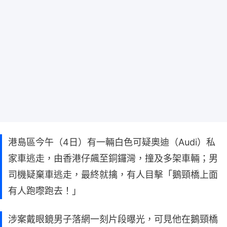
港島區今午（4日）有一輛白色可疑奧迪（Audi）私
家車逃走，由香港仔飆至銅鑼灣，撞及多架車輛；男
司機疑棄車逃走，最終就擒，有人目擊「鵝頸橋上面
有人跑嚟跑去！」
涉案戴眼鏡男子落網一刻片段曝光，可見他在鵝頸橋