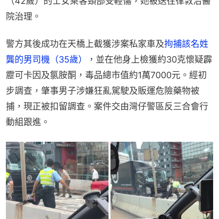
（42歲）的士女乘客頸部受輕傷，她被送往律敦治醫
院治理。
警方其後成功在天橋上截獲涉案私家車及
拘捕該名姓
龔的男司機（35歲）
，並在他身上檢獲約30克懷疑霹
靂可卡因及氯胺酮，毒品總市值約1萬7000元。經初
步調查，肇事男子涉嫌狂亂駕駛及販運危險藥物被
捕，現正被扣留調查。案件交由灣仔警區反三合會行
動組跟進。