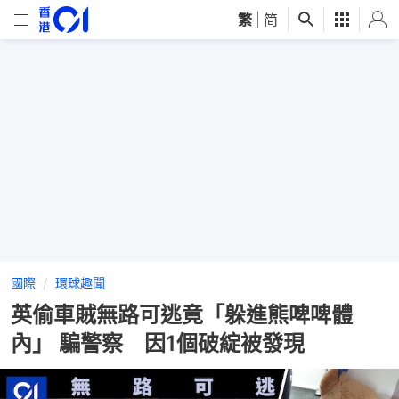
繁
|
简
國際
環球趣聞
英偷車賊無路可逃竟「躲進熊啤啤體
內」 騙警察 因1個破綻被發現