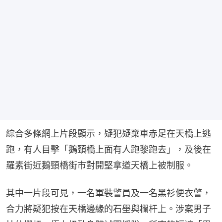
綜合多條網上片段顯示，疑犯疑棄車赤足在天橋上逃
跑，有人目擊「鵝頸橋上面有人跑黎跑去」，及後在
羅素街近鵝頸橋街市對開堅拿道天橋上被制服。
其中一片段可見，一名軍裝警員及一名黑衫便衣警，
合力將疑犯按在天橋邊緣的石壆與欄杆上。涉案男子