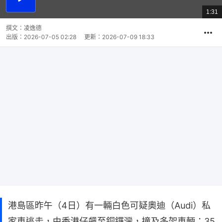
播
放
1:31
總
影
共
片
時
撰文：
凌逸德
間
出版：
2026-07-05 02:28
更新：
2026-07-09 18:33
港島區昨午（4日）有一輛白色可疑奧迪（Audi）私
家車逃走，由香港仔飆至銅鑼灣，撞及多架車輛；35