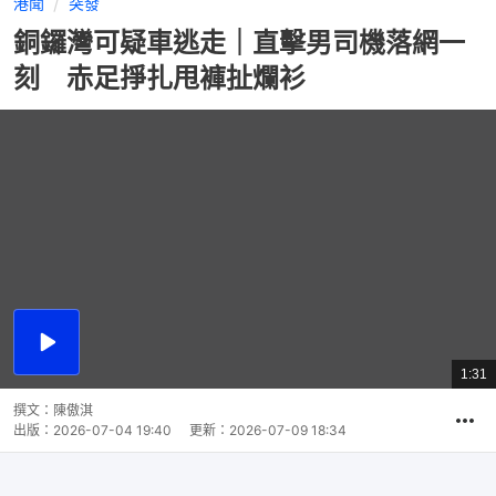
港聞
突發
銅鑼灣可疑車逃走｜直擊男司機落網一
刻 赤足掙扎甩褲扯爛衫
播
放
1:31
總
影
共
片
時
撰文：
陳傲淇
間
出版：
2026-07-04 19:40
更新：
2026-07-09 18:34