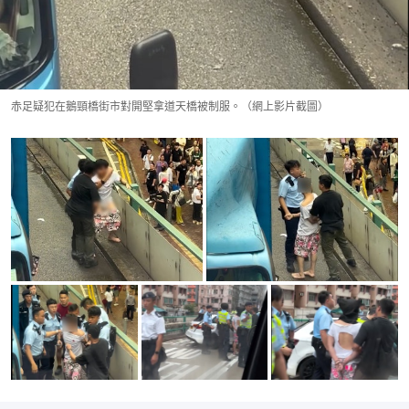
赤足疑犯在鵝頸橋街市對開堅拿道天橋被制服。（網上影片截圖）