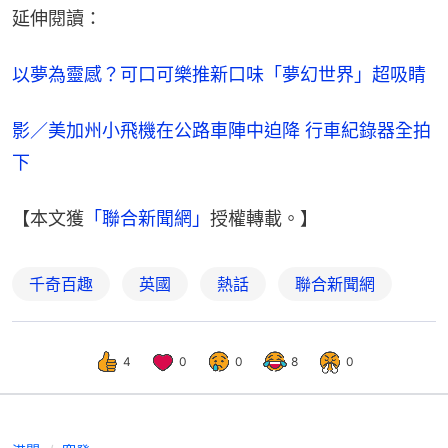
延伸閱讀：
以夢為靈感？可口可樂推新口味「夢幻世界」超吸睛
影／美加州小飛機在公路車陣中迫降 行車紀錄器全拍
下
【本文獲
「聯合新聞網」
授權轉載。】
千奇百趣
英國
熱話
聯合新聞網
4
0
0
8
0