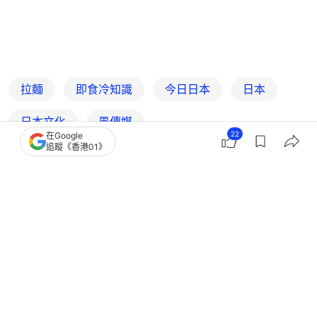
拉麵
即食冷知識
今日日本
日本
日本文化
風傳媒
22
在Google
追蹤《香港01》
1
0
0
0
0
好食玩飛
旅遊
日本拉麵店7大規矩｜邊玩手機即拒1服
務 反應兩極！食得慢都唔得