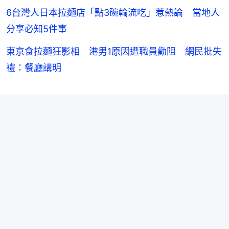
6台灣人日本拉麵店「點3碗輪流吃」惹熱論 當地人
分享必知5件事
東京食拉麵狂影相 港男1原因遭職員勸阻 網民批失
禮：餐廳講明