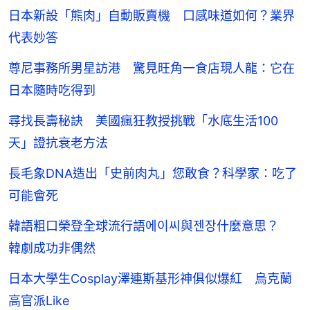
日本新設「熊肉」自動販賣機 口感味道如何？業界
代表妙答
尊尼事務所男星訪港 驚見旺角一食店現人龍：它在
日本隨時吃得到
尋找長壽秘訣 美國瘋狂教授挑戰「水底生活100
天」證抗衰老方法
長毛象DNA造出「史前肉丸」您敢食？科學家：吃了
可能會死
韓語粗口榮登全球流行語에이씨與젠장什麼意思？
韓劇成功非偶然
日本大學生Cosplay澤連斯基形神俱似爆紅 烏克蘭
高官派Like