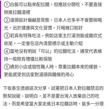
①白飯可以點來配拉麵，但應該分開吃，不要直接
倒進拉麵湯裡
②湯頭設計偏鹹是常態，日本人也多半不會整碗喝
光，出於健康與文化習慣，只喝幾口就好
③若真有特殊吃法，例如店家主打湯泡飯或雜炊式
收尾，一定會在店內清楚標示或主動介紹
④當地沒有明說「可以」的拉麵吃法，通常代表維
持一般既有禮儀比較保險
⑤遇到小店或個性職人時，尊重拉麵本來的樣貌，
更能感受到店家對湯頭與麵條的用心
下坂泰生透過這次分享，試著把日本人對拉麵禁忌的
默契說破、說明白，並不是要台灣人放棄自己的吃
法，而是希望當大家走進日本拉麵店時，能多一分理