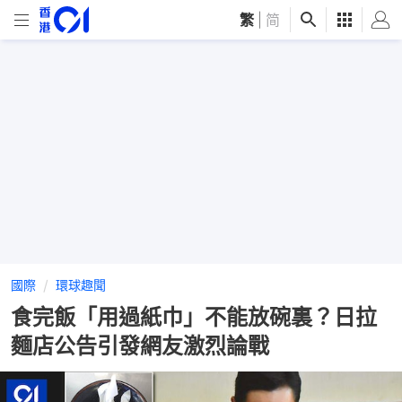
繁
|
简
國際
環球趣聞
食完飯「用過紙巾」不能放碗裏？日拉
麵店公告引發網友激烈論戰