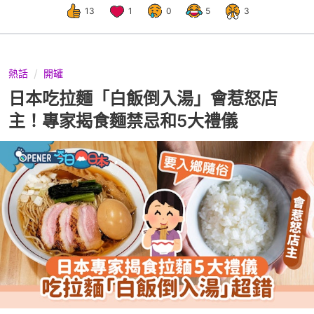
13
1
0
5
3
熱話
開罐
日本吃拉麵「白飯倒入湯」會惹怒店
主！專家揭食麵禁忌和5大禮儀