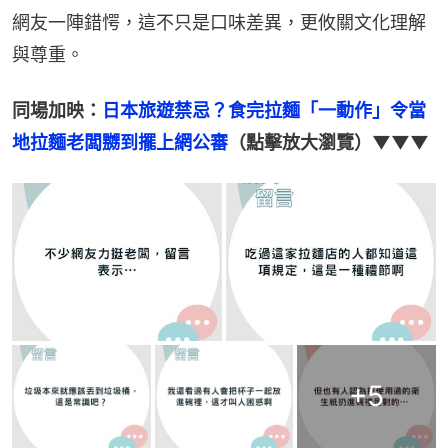
網友一陣錯愕，這不只是口味差異，更攸關文化理解
與尊重。
同場加映：
日本旅遊禁忌？食完拉麵「一動作」令當
地拉麵老闆嬲到擺上網公審
（點擊放大瀏覽）▼▼▼
+
5