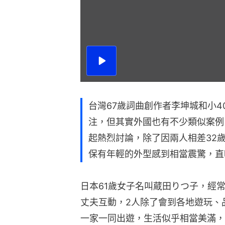
播
放
影
片
台灣67歲詞曲創作者李坤城和小
注，但其實外國也有不少類似案例
起熱烈討論，除了因兩人相差32
保有年輕的外型感到相當震驚，直
日本61歲女子名叫蔵田りつ子，經常透過
丈夫互動，2人除了會到各地遊玩、
一家一同出遊，生活似乎相當美滿，