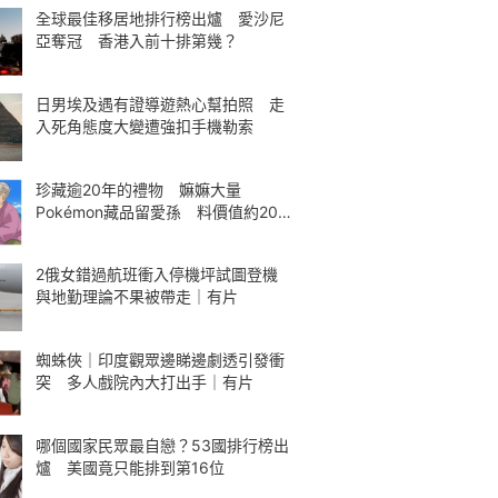
全球最佳移居地排行榜出爐 愛沙尼
亞奪冠 香港入前十排第幾？
日男埃及遇有證導遊熱心幫拍照 走
入死角態度大變遭強扣手機勒索
珍藏逾20年的禮物 嫲嫲大量
Pokémon藏品留愛孫 料價值約200
萬元
2俄女錯過航班衝入停機坪試圖登機
與地勤理論不果被帶走｜有片
蜘蛛俠｜印度觀眾邊睇邊劇透引發衝
突 多人戲院內大打出手｜有片
哪個國家民眾最自戀？53國排行榜出
爐 美國竟只能排到第16位