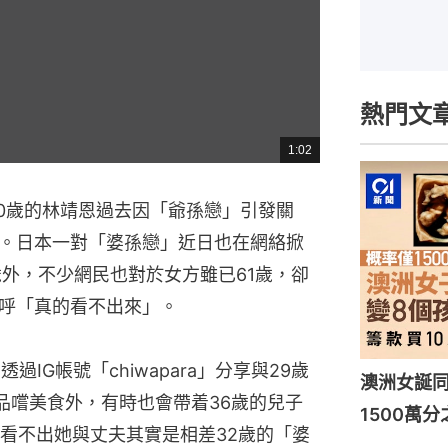
熱門文
1:02
總
共
時
間
40歲的林靖恩過去因「爺孫戀」引發關
。日本一對「婆孫戀」近日也在網絡掀
歲外，不少網民也對於女方雖已61歲，卻
呼「真的看不出來」。
IG帳號「chiwapara」分享與29歲
澳洲女誕
品嚐美食外，有時也會帶着36歲的兒子
1500萬
看不出她與丈夫其實是相差32歲的「婆