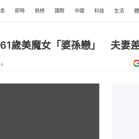
息
即時
熱榜
國際
中國
科技
生活
體
61歲美魔女「婆孫戀」 夫妻差
44