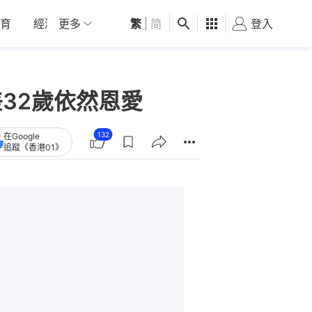
育
經濟
更多
01深圳
繁
觀點
|
简
健康
好食玩飛
登入
女
32歲依然恩愛
132
在Google
追蹤《香港01》