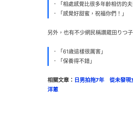
．「相處感覺比很多年齡相仿的夫
．「感覺好甜蜜，祝福你們！」
另外，也有不少網民稱讚蔵田りつ子
．「61歲這樣很厲害」
．「保養得不錯」
相關文章：
日男拍拖7年　從未發現
洋蔥