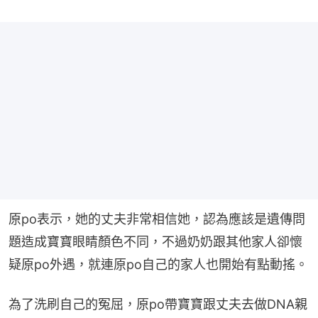
原po表示，她的丈夫非常相信她，認為應該是遺傳問
題造成寶寶眼睛顏色不同，不過奶奶跟其他家人卻懷
疑原po外遇，就連原po自己的家人也開始有點動搖。
為了洗刷自己的冤屈，原po帶寶寶跟丈夫去做DNA親