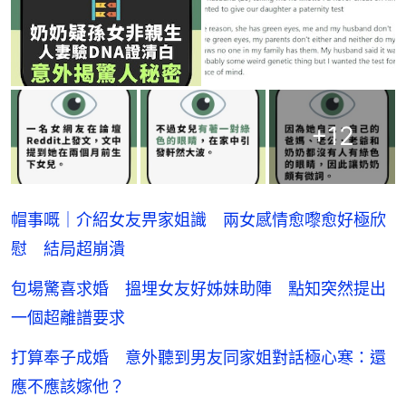
+
12
帽事嘅｜介紹女友畀家姐識 兩女感情愈嚟愈好極欣
慰 結局超崩潰
包場驚喜求婚 搵埋女友好姊妹助陣 點知突然提出
一個超離譜要求
打算奉子成婚 意外聽到男友同家姐對話極心寒：還
應不應該嫁他？