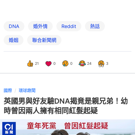
DNA
婚外情
Reddit
熱話
婚姻
聯合新聞網
21
0
0
24
3
國際
環球趣聞
英國男與好友驗DNA揭竟是親兄弟！幼
時曾因兩人擁有相同紅髮起疑