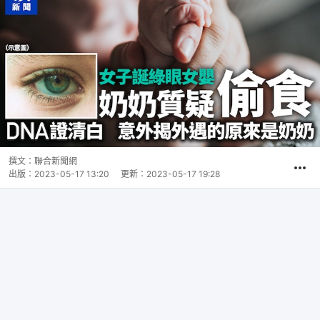
撰文：
聯合新聞網
出版：
2023-05-17 13:20
更新：
2023-05-17 19:28