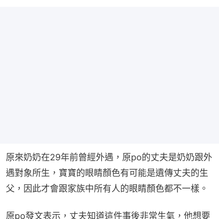
原來奶奶在29年前曾經外遇，原po的丈夫是奶奶跟外
遇對象所生，寶寶的眼睛顏色有可能是遺傳丈夫的生
父，因此才會跟家族中所有人的眼睛顏色都不一樣。
原po發文表示，丈夫知道這件事後非常生氣，他想要