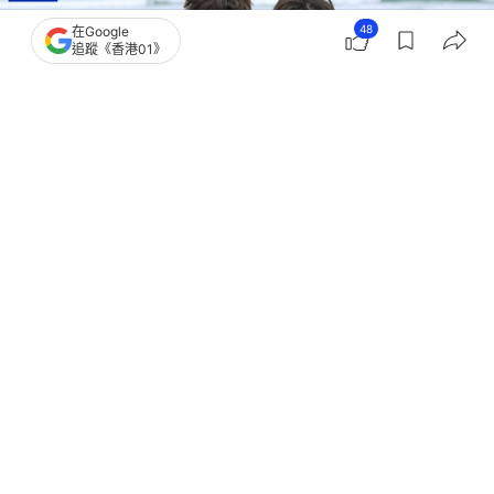
48
在Google
追蹤《香港01》
撰文：
聯合新聞網
出版：
2026-06-23 16:00
更新：
2026-06-24 10:12