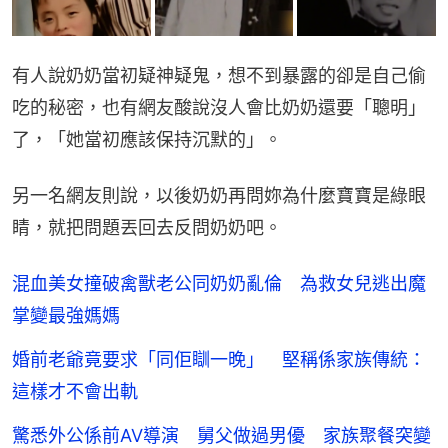
有人說奶奶當初疑神疑鬼，想不到暴露的卻是自己偷
吃的秘密，也有網友酸說沒人會比奶奶還要「聰明」
了，「她當初應該保持沉默的」。
另一名網友則說，以後奶奶再問妳為什麼寶寶是綠眼
睛，就把問題丟回去反問奶奶吧。
混血美女撞破禽獸老公同奶奶亂倫 為救女兒逃出魔
掌變最強媽媽
婚前老爺竟要求「同佢瞓一晚」 堅稱係家族傳統：
這樣才不會出軌
驚悉外公係前AV導演 舅父做過男優 家族聚餐突變