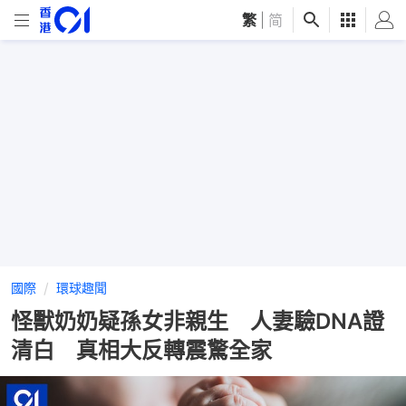
繁
|
简
國際
環球趣聞
怪獸奶奶疑孫女非親生 人妻驗DNA證
清白 真相大反轉震驚全家