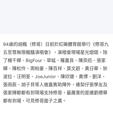
94歲的胡楓（修哥）日前於紅磡體育館舉行《修哥九
五至尊無限楓騷演唱會》，演唱會現場星光熠熠，除
了楊千嬅、BigFour、草蜢、羅嘉良、陳奕迅、張家
輝、陳松伶、周柏豪、陳百祥、莫文蔚、黃日華、狄
波拉、汪明荃、JoeJunior、陳欣健、黃博、劉洋、
張雨辰、胡子貝等人做嘉賓助陣外，連契仔張學友及
張家輝都都有到現場支持修哥，最厲害的是連劉德華
都有到場，可見修哥面子之廣。