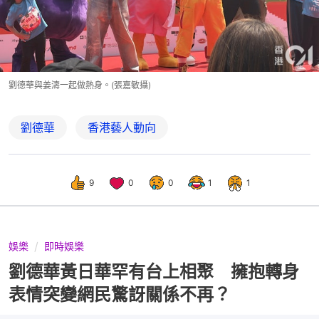
劉德華與姜濤一起做熱身。(張嘉敏攝)
劉德華
香港藝人動向
9
0
0
1
1
娛樂
即時娛樂
劉德華黃日華罕有台上相聚 擁抱轉身
表情突變網民驚訝關係不再？