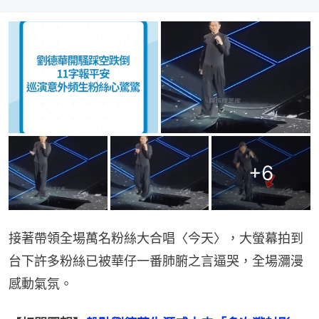
+
6
接著帶領全場萬名粉絲大合唱〈今天〉，大螢幕拍到
台下許多粉絲已被華仔一番肺腑之言逼哭，全場瀰漫
感動氣氛。