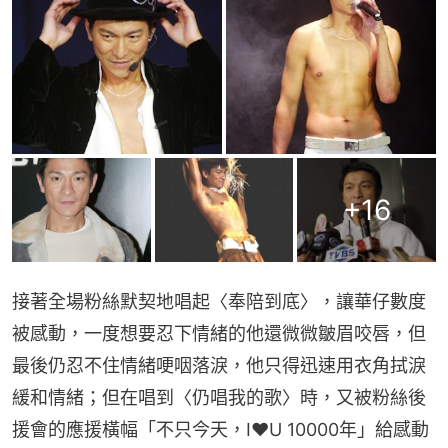
+
16
接著全場粉絲默契地唱起〈奉陪到底〉，讓華仔數度
被感動，一度想要忍下情緒的他還微微皺眉咬唇，但
最後仍忍不住情緒哽咽落淚，他只得迅速用衣角拭淚
緩和情緒；但在唱到〈仍唱我的歌〉時，又被粉絲後
援會的應援橫幅「不只今天，I♥U 10000年」給感動