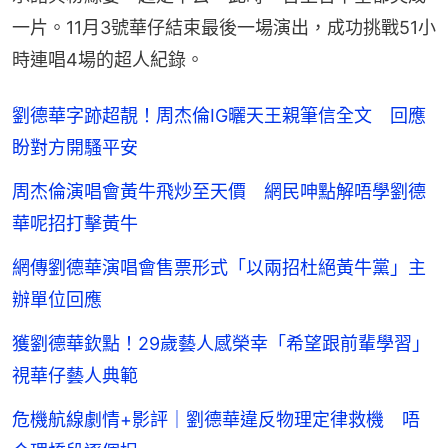
一片。11月3號華仔結束最後一場演出，成功挑戰51小
時連唱4場的超人紀錄。
劉德華字跡超靚！周杰倫IG曬天王親筆信全文 回應
盼對方開騷平安
周杰倫演唱會黃牛飛炒至天價 網民呻點解唔學劉德
華呢招打擊黃牛
網傳劉德華演唱會售票形式「以兩招杜絕黃牛黨」主
辦單位回應
獲劉德華欽點！29歲藝人感榮幸「希望跟前輩學習」
視華仔藝人典範
危機航線劇情+影評｜劉德華違反物理定律救機 唔