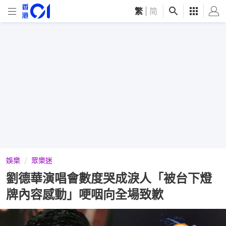
繁
|
简
娛樂
眾樂迷
劉德華演唱會數度哭成淚人「被台下燈
牌內容感動」哽咽向全場致歉