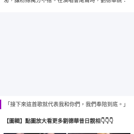
匆，讓粉絲萬分不捨。在演唱會尾聲時，劉德華說：
「接下來這首歌就代表我和你們，我們奉陪到底。」
【圖輯】點圖放大看更多劉德華昔日靚相👇👇👇