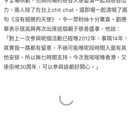
令全場哄動。他與同場的慈善大使姜濤一起為慈善出
力，兩人除了在台上chit chat，還即場一起清唱了兩
句《沒有翅膀的天使》，令一眾粉絲十分驚喜。劉德
華表示很高興再次出席這個親子慈善盛事，他說：
「對上一次參與呢個活動已經喺2012年，事隔14年，
其實我一路都有留意，不過可能喺呢段時間入面有其
他安排，所以無乜時間支持。今次我啱啱喺香港，又
係佢哋30周年，可以參與返都好開心。」