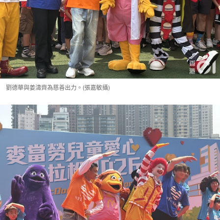
劉德華與姜濤齊為慈善出力。(張嘉敏攝)