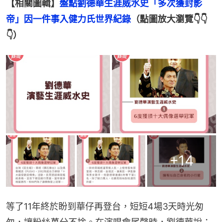
【相關圖輯】
盤點劉德華生涯威水史「多次獲封影
帝」因一件事入健力氏世界紀錄
（點圖放大瀏覽👇👇
👇）
+
14
等了11年終於盼到華仔再登台，短短4場3天時光匆