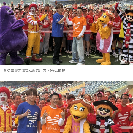
劉德華與姜濤齊為慈善出力。(張嘉敏攝)