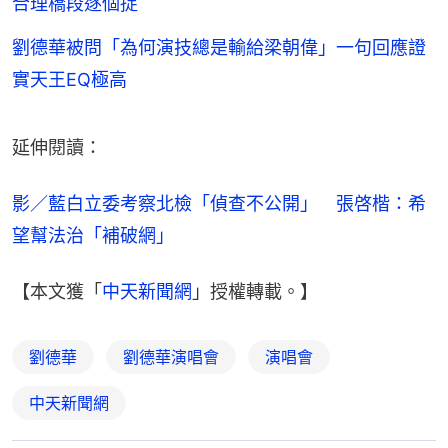
合理橋段逐個捉
劉德華被問「為何演技總是輸給梁朝偉」一句回應證
實天王EQ極高
延伸閱讀：
影／藍白立委考察北檢「偵查不公開」　張啓楷：希
望幫法治「補破網」
【本文獲「
中天新聞網
」授權轉載。】
劉德華
劉德華演唱會
演唱會
中天新聞網