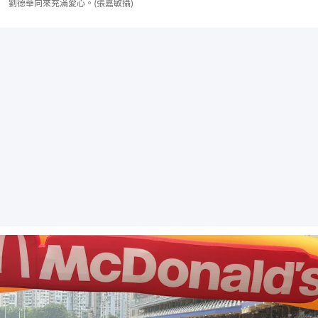
劉德華向來充滿愛心。(張嘉敏攝)