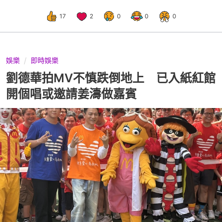
17
2
0
0
0
娛樂
即時娛樂
劉德華拍MV不慎跌倒地上 已入紙紅館
開個唱或邀請姜濤做嘉賓