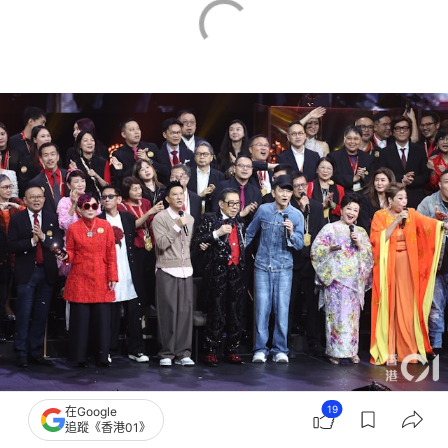
胡楓演唱會現場星光熠熠。(陳順禎 攝)
19
在Google
追蹤《香港01》