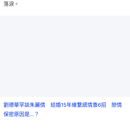
落淚。
劉德華罕談朱麗倩 結婚15年維繫感情靠6招 戀情
保密原因是…？