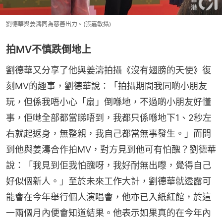
劉德華與姜濤同為慈善出力。(張嘉敏攝)
拍MV不慎跌倒地上
劉德華又分享了他與姜濤拍攝《沒有翅膀的天使》復
刻MV的趣事，劉德華說：「拍攝期間我同啲小朋友
玩，但係我唔小心「扇」倒喺地，不過啲小朋友好懂
事，佢哋全部都當睇唔到，我都只係喺地下1、2秒左
右就起返身，無整親，我自己都當無事發生。」而問
到他與姜濤合作拍MV，對方見到他可有怕醜？劉德華
說：「我見到佢我怕醜呀，我好耐無出嚟，覺得自己
好似個新人。」至於未來工作大計，劉德華就透露可
能會在今年舉行個人演唱會，他亦已入紙紅館，於這
一兩個月內便會知道結果。他表示如果真的在今年內