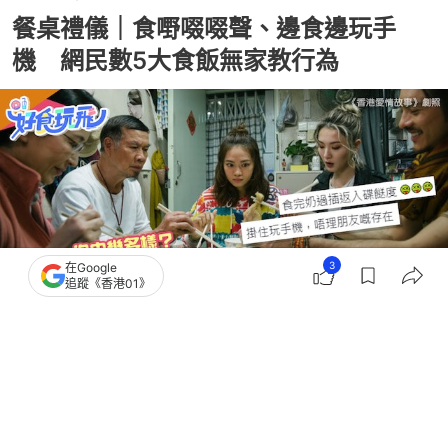
餐桌禮儀｜食嘢啜啜聲、邊食邊玩手
機 網民數5大食飯無家教行為
3
在Google
追蹤《香港01》
撰文：
程朗天
出版：
2026-05-11 10:26
更新：
2026-05-11 19:01