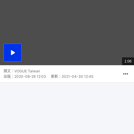
播
放
1:06
總
影
共
片
時
撰文：
VOGUE Taiwan
間
出版：
2020-08-26 12:03
更新：
2021-04-30 12:45