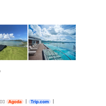
）
 
Agoda
｜
Trip.com
｜