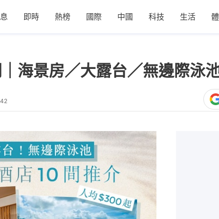
息
即時
熱榜
國際
中國
科技
生活
體
間｜海景房／大露台／無邊際泳池
:42