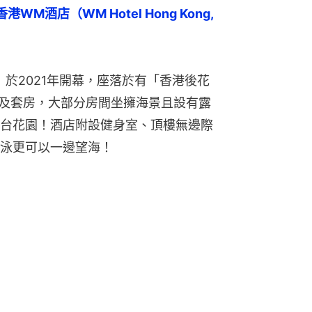
WM酒店（WM Hotel Hong Kong, 
l）於2021年開幕，座落於有「香港後花
房及套房，大部分房間坐擁海景且設有露
台花園！酒店附設健身室、頂樓無邊際
泳更可以一邊望海！