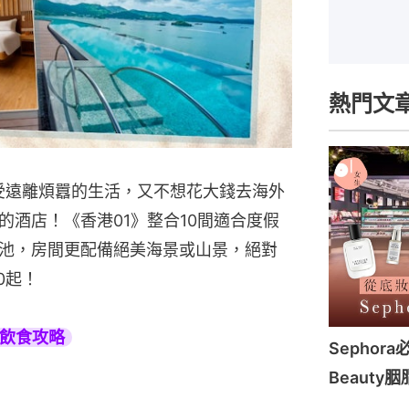
熱門文
享受遠離煩囂的生活，又不想花大錢去海外
酒店！《香港01》整合10間適合度假
池，房間更配備絕美海景或山景，絕對
0起！
旅遊飲食攻略
Sephor
Beauty胭