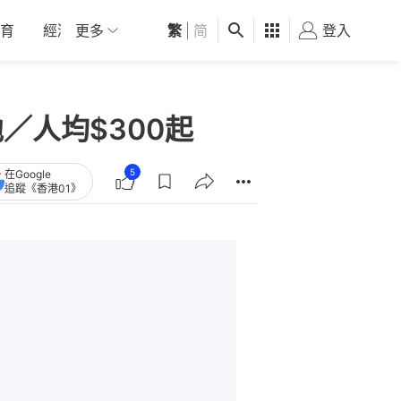
育
經濟
更多
01深圳
繁
觀點
|
简
健康
好食玩飛
登入
女
／人均$300起
5
在Google
追蹤《香港01》