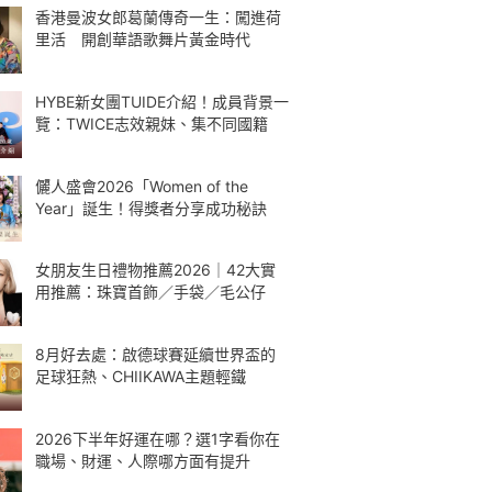
香港曼波女郎葛蘭傳奇一生：闖進荷
里活 開創華語歌舞片黃金時代
HYBE新女團TUIDE介紹！成員背景一
覽：TWICE志效親妹、集不同國籍
儷人盛會2026「Women of the
Year」誕生！得獎者分享成功秘訣
女朋友生日禮物推薦2026｜42大實
用推薦：珠寶首飾／手袋／毛公仔
8月好去處：啟德球賽延續世界盃的
足球狂熱、CHIIKAWA主題輕鐵
2026下半年好運在哪？選1字看你在
職場、財運、人際哪方面有提升