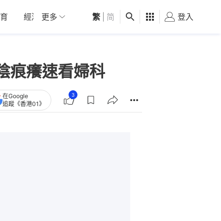
育
經濟
更多
01深圳
繁
觀點
|
简
健康
好食玩飛
登入
女
陰痕癢速看婦科
3
在Google
追蹤《香港01》