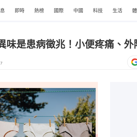
息
即時
熱榜
國際
中國
科技
生活
體
異味是患病徵兆！小便疼痛、外
07