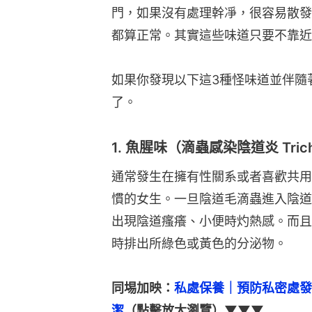
門，如果沒有處理幹凈，很容易散發
都算正常。其實這些味道只要不靠近
如果你發現以下這3種怪味道並伴隨
了。
1. 魚腥味（滴蟲感染陰道炎 Tricho
通常發生在擁有性關系或者喜歡共用
慣的女生。一旦陰道毛滴蟲進入陰道
出現陰道瘙癢、小便時灼熱感。而且
時排出所綠色或黃色的分泌物。
同埸加映：
私處保養｜預防私密處發
潔
（點擊放大瀏覽）▼▼▼