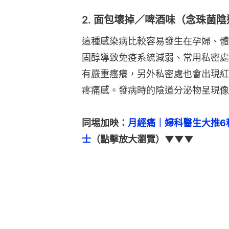
2. 面包壞掉／啤酒味（念珠菌陰道炎 Y
這種感染病比較容易發生在孕婦、體
固醇導致免疫系統減弱、常用私密處
有嚴重瘙癢，另外私密處也會出現紅
疼痛感。發病時的陰道分泌物呈現像
同埸加映：
月經痛｜婦科醫生大推6
士
（點擊放大瀏覽）▼▼▼