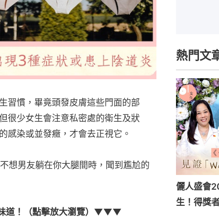
熱門文
生習慣，畢竟頭發皮膚這些門面的部
但很少女生會注意私密處的衛生及狀
的感染或並發癥，才會去正視它。
不想男友躺在你大腿間時，聞到尷尬的
儷人盛會202
生！得獎
味道！（點擊放大瀏覽）▼▼▼