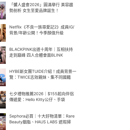
「儷人盛會2026」圓滿舉行 美容趨
勢剖析 女生至愛品牌誕生！
Netflix《不良一族尋愛記2》成員IG/
背景/年齡公開！今季顏值升級
BLACKPINK出道十周年｜互相扶持
走到巔峰 四人合體會面BLINK
HYBE新女團TUIDE介紹！成員背景一
覽：TWICE志效親妹、集不同國籍
七夕禮物推薦2026｜$155起向伴侶
傳遞愛：Hello Kitty公仔、手袋
Sephora必買｜十大好物清單：Rare
Beauty胭脂、HAUS LABS 遮瑕掃