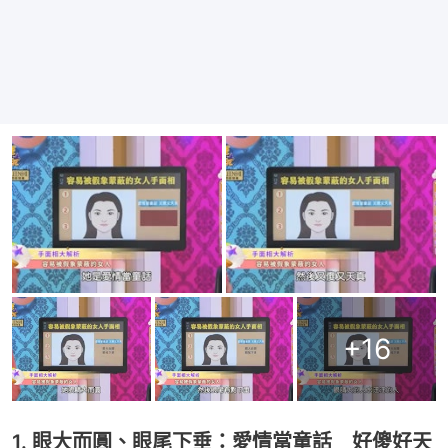
+
16
1. 眼大而圓、眼尾下垂：愛情當童話 好傻好天