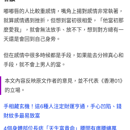
嘟嘟唇的人比較重感情，嘴角上揚對感情非常執著，
就算感情遇到挫折，但想到當初很相愛，「他當初那
麼愛我」，就會無法放手、放不下，想到對方總有一
天還是會回到自己身旁。
但在感情中很多時候都是手段，如果能去分辨真心和
手段，就不會上男人的當。
本文內容反映原文作者的意見，並不代表《香港01》
的立場。
手相藏玄機！這6種人注定財運亨通，手心凹陷、錢
財紋多最易致富
4個身體部位長痣「天生富貴命」腰間有癦腰纏萬