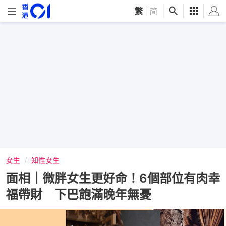
繁
|
简
女生
知性女生
面相｜微胖女生更好命！6個部位有肉幸
福帶財 下巴飽滿晚年無憂