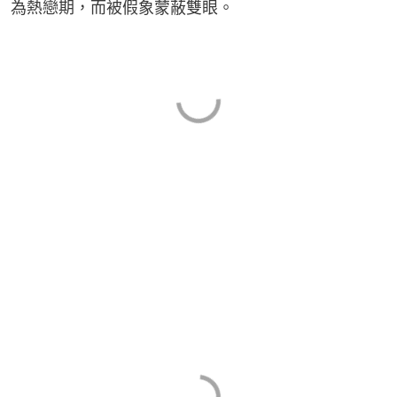
為熱戀期，而被假象蒙蔽雙眼。