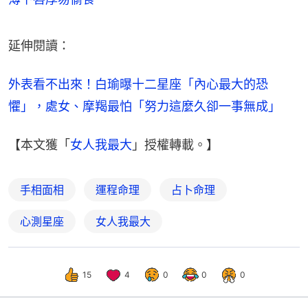
延伸閱讀：
外表看不出來！白瑜曝十二星座「內心最大的恐
懼」，處女、摩羯最怕「努力這麼久卻一事無成」
【本文獲「
女人我最大
」授權轉載。】
手相面相
運程命理
占卜命理
心測星座
女人我最大
15
4
0
0
0