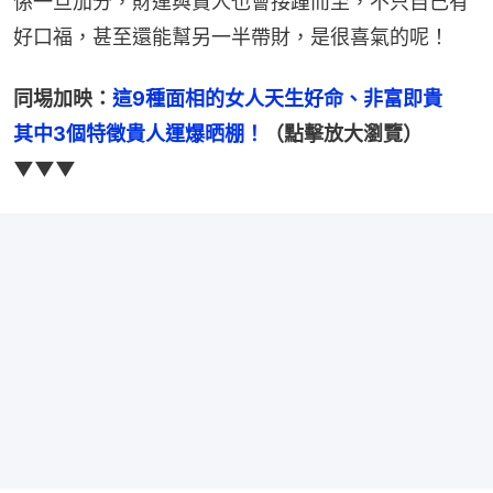
係一旦加分，財運與貴人也會接踵而至，不只自己有
好口福，甚至還能幫另一半帶財，是很喜氣的呢！
同埸加映：
這9種面相的女人天生好命、非富即貴　
其中3個特徵貴人運爆晒棚！
（點擊放大瀏覽）
▼▼▼