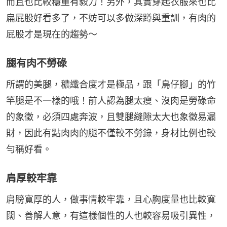
而且也比較穩重有毅力！另外，其實穿起衣服來也比
扁屁股好看多了，不妨可以多做深蹲與重訓，有肉的
屁股才是現在的趨勢～
腿有肉不勞碌
所謂的美腿，穠纖合度才是極品，跟「鳥仔腳」的竹
竿腿是不一樣的哦！前人認為腿太瘦、沒肉是勞碌命
的象徵，必須四處奔波，且雙腿縫隙太大也象徵易漏
財，因此有點肉肉的腿不僅較不勞錄，身材比例也較
勻稱好看。
肩厚較牢靠
肩膀寬厚的人，做事情較牢靠，且心胸度量也比較寬
闊、善解人意，有這樣個性的人也較容易吸引異性，