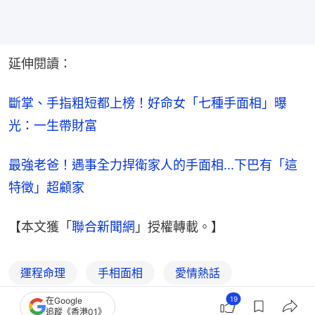
延伸閱讀：
斷掌、手指粗短都上榜！好命女「七種手面相」曝
光：一生帶財富
最強老爸！遇事全力捍衛家人的手面相...下巴有「這
特徵」超顧家
【本文獲「
聯合新聞網
」授權轉載。】
運程命理
手相面相
愛情熱話
19
在Google
兩性關係
熱話
聯合新聞網
追蹤《香港01》