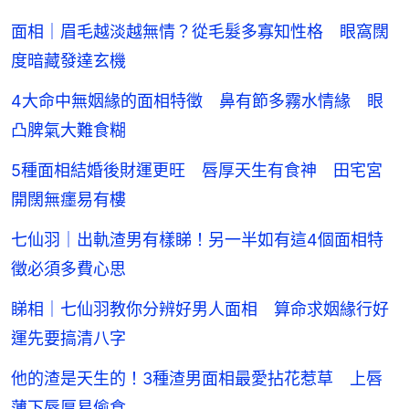
面相｜眉毛越淡越無情？從毛髮多寡知性格 眼窩闊
度暗藏發達玄機
4大命中無姻緣的面相特徵 鼻有節多霧水情緣 眼
凸脾氣大難食糊
5種面相結婚後財運更旺 唇厚天生有食神 田宅宮
開闊無癦易有樓
七仙羽｜出軌渣男有樣睇！另一半如有這4個面相特
徵必須多費心思
睇相｜七仙羽教你分辨好男人面相 算命求姻緣行好
運先要搞清八字
他的渣是天生的！3種渣男面相最愛拈花惹草 上唇
薄下唇厚易偷食