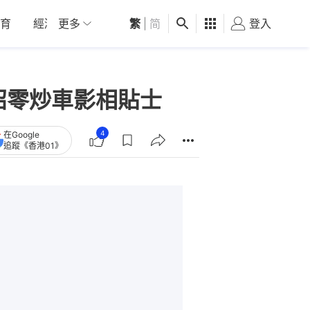
育
經濟
更多
01深圳
繁
觀點
|
简
健康
好食玩飛
登入
女
招零炒車影相貼士
4
在Google
追蹤《香港01》