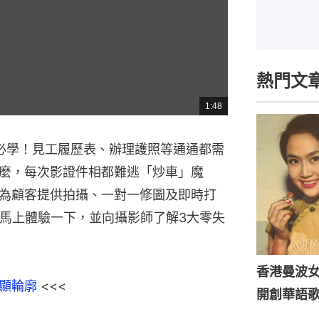
熱門文
1:48
總
共
時
間
必學！見工履歷表、辦理護照等通通都需
麼，每次影證件相都難逃「炒車」魔
為顧客提供拍攝、一對一修圖及即時打
就馬上體驗一下，並向攝影師了解3大零失
香港曼波
顯輪廓
 <<<
開創華語