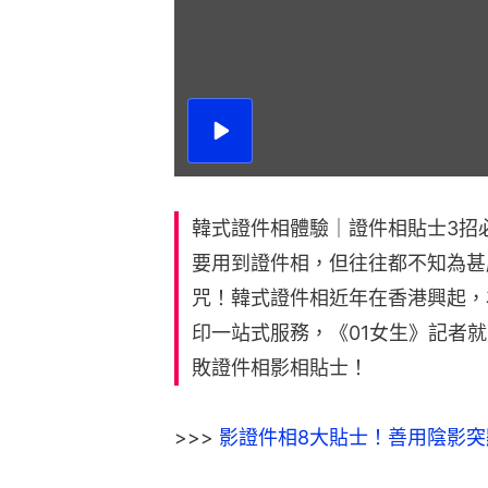
播
放
影
片
韓式證件相體驗｜證件相貼士3招
要用到證件相，但往往都不知為甚
咒！韓式證件相近年在香港興起，
印一站式服務，《01女生》記者
敗證件相影相貼士！
>>> 
影證件相8大貼士！善用陰影突