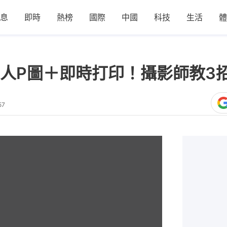
息
即時
熱榜
國際
中國
科技
生活
體
人P圖＋即時打印！攝影師教3
57