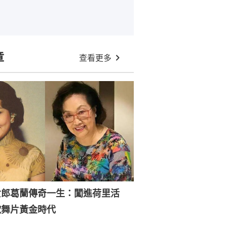
章
查看更多
女郎葛蘭傳奇一生：闖進荷里活
歌舞片黃金時代