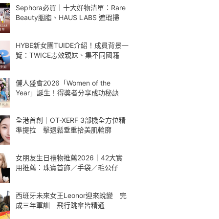
Sephora必買｜十大好物清單：Rare
Beauty胭脂、HAUS LABS 遮瑕掃
HYBE新女團TUIDE介紹！成員背景一
覽：TWICE志效親妹、集不同國籍
儷人盛會2026「Women of the
Year」誕生！得獎者分享成功秘訣
全港首創｜OT-XERF 3部機全方位精
準提拉 擊退鬆垂重拾美肌輪廓
女朋友生日禮物推薦2026｜42大實
用推薦：珠寶首飾／手袋／毛公仔
西班牙未來女王Leonor迎來蛻變 完
成三年軍訓 飛行跳傘皆精通