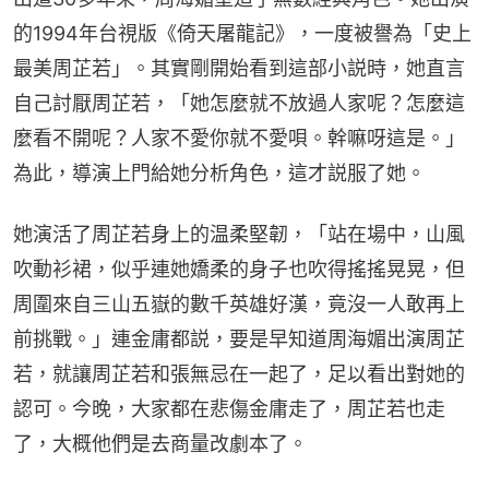
的1994年台視版《倚天屠龍記》，一度被譽為「史上
最美周芷若」。其實剛開始看到這部小説時，她直言
自己討厭周芷若，「她怎麼就不放過人家呢？怎麼這
麼看不開呢？人家不愛你就不愛唄。幹嘛呀這是。」
為此，導演上門給她分析角色，這才説服了她。
她演活了周芷若身上的温柔堅韌，「站在場中，山風
吹動衫裙，似乎連她嬌柔的身子也吹得搖搖晃晃，但
周圍來自三山五嶽的數千英雄好漢，竟沒一人敢再上
前挑戰。」連金庸都説，要是早知道周海媚出演周芷
若，就讓周芷若和張無忌在一起了，足以看出對她的
認可。今晚，大家都在悲傷金庸走了，周芷若也走
了，大概他們是去商量改劇本了。