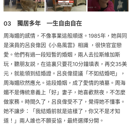
03‍ 獨居多年‍‍ 一生自由自在
周海媚的感情，不像事業這般順遂。1985年，她與同
是演員的呂良偉因《小島風雲》相識 ，很快官宣戀
愛。他們有過一段短暫的婚姻，兩人去拉斯維加斯
玩，聽朋友説，在這裏只要花10分鐘填表，再交35美
元，就能領到結婚證。呂良偉提議「不如結婚吧」，
周海媚欣然應允。這段婚姻，成了愛情的墳墓。周海
媚不是傳統意義上「好」妻子，她喜歡熬夜，不怎麼
做家務。時間久了，呂良偉受不了，覺得她不懂事。
她不讓步：「我結婚前就是這樣了，你又不是才知
道！」兩人誰也不願妥協，最終選擇分開。