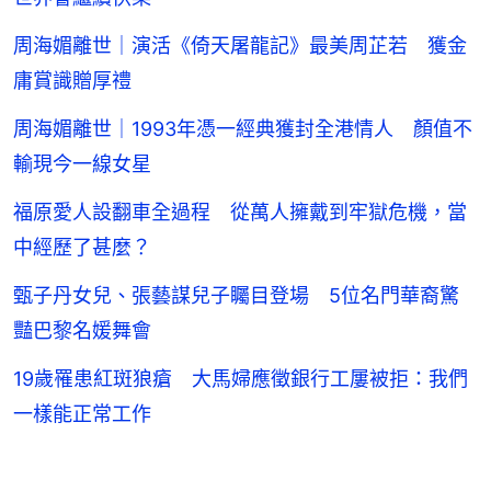
周海媚離世｜演活《倚天屠龍記》最美周芷若 獲金
庸賞識贈厚禮
周海媚離世｜1993年憑一經典獲封全港情人 顏值不
輸現今一線女星
福原愛人設翻車全過程 從萬人擁戴到牢獄危機，當
中經歷了甚麼？
甄子丹女兒、張藝謀兒子矚目登場 5位名門華裔驚
豔巴黎名媛舞會
19歲罹患紅斑狼瘡 大馬婦應徵銀行工屢被拒：我們
一樣能正常工作