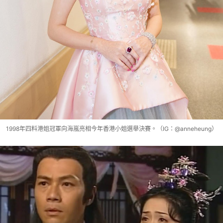
1998年四料港姐冠軍向海嵐亮相今年香港小姐選舉決賽。（IG：@anneheung）