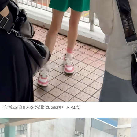
向海嵐51歲真人激瘦被指似Dodo姐。（小紅書）