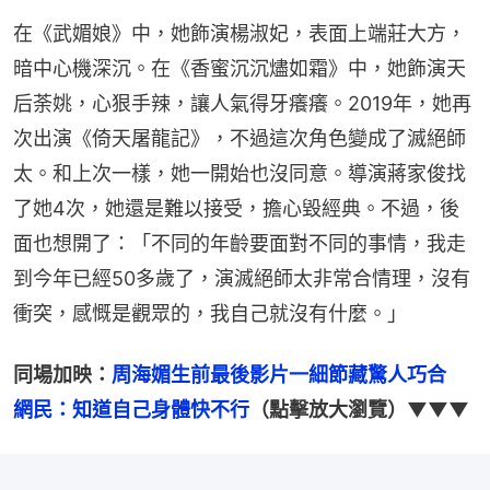
在《武媚娘》中，她飾演楊淑妃，表面上端莊大方，
暗中心機深沉。在《香蜜沉沉燼如霜》中，她飾演天
后荼姚，心狠手辣，讓人氣得牙癢癢。2019年，她再
次出演《倚天屠龍記》，不過這次角色變成了滅絕師
太。和上次一樣，她一開始也沒同意。導演蔣家俊找
了她4次，她還是難以接受，擔心毀經典。不過，後
面也想開了：「不同的年齡要面對不同的事情，我走
到今年已經50多歲了，演滅絕師太非常合情理，沒有
衝突，感慨是觀眾的，我自己就沒有什麼。」
同場加映：
周海媚生前最後影片一細節藏驚人巧合　
網民：知道自己身體快不行
（點擊放大瀏覽）▼▼▼