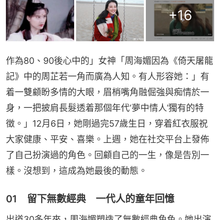
+
16
作為80、90後心中的」女神「周海媚因為《倚天屠龍
記》中的周芷若一角而廣為人知。有人形容她：」有
着一雙顧盼多情的大眼，眉梢嘴角融倔強與痴情於一
身，一把披肩長髮透着那個年代‘夢中情人’獨有的特
徵。」12月6日，她剛過完57歲生日，穿着紅衣服祝
大家健康、平安、喜樂。上週，她在社交平台上發佈
了自己扮演過的角色。回顧自己的一生，像是告別一
樣。沒想到，這成為她最後的動態。
01 留下無數經典 一代人的童年回憶
出道30多年來，周海媚塑造了無數經典角色。她出演