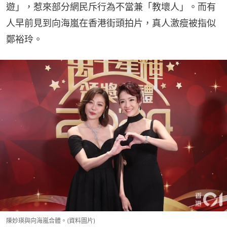
遊」，惹來部分網民斥行為不當兼「教壞人」。而有
人早前見到向海嵐在香港街頭拍片，真人激瘦被指似
鄭裕玲。
陳妙瑛與向海嵐合體。(資料圖片)