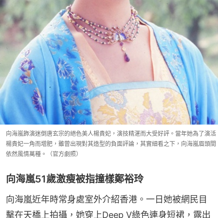
向海嵐飾演迷倒唐玄宗的絕色美人楊貴妃，演技精湛而大受好評。當年她為了演活
楊貴妃一角而增肥，雖曾出現對其造型的負面評論，其實細看之下，向海嵐眉頭間
依然風情萬種。（官方劇照）
向海嵐51歲激瘦被指撞樣鄭裕玲
向海嵐近年時常身處室外介紹香港。一日她被網民目
擊在天橋上拍攝，她穿上Deep V綠色連身短裙，露出