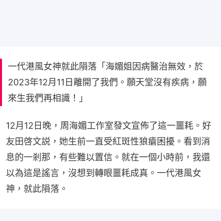
一代港風女神就此隕落‍「海媚姐因病醫治無效，於
2023年12月11日離開了我們。願天堂沒有疾病，願
來生我們再相識！」
12月12日晚，周海媚工作室發文宣佈了這一噩耗。好
友田啓文説，她生前一直受‍‍‍紅斑性狼瘡困擾。看到消
息的一剎那，有些難以置信。就在一個小時前，我還
以為這是謠言，沒想到轉眼噩耗成真。一代港風女
神，就此隕落。