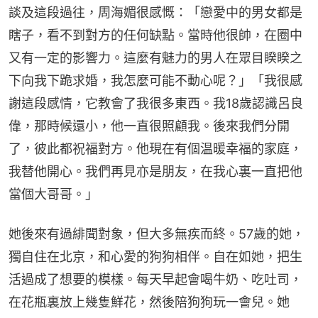
談及這段過往，周海媚很感慨：「戀愛中的男女都是
瞎子，看不到對方的任何缺點。當時他很帥，在圈中
又有一定的影響力。這麼有魅力的男人在眾目睽睽之
下向我下跪求婚，我怎麼可能不動心呢？」「我很感
謝這段感情，它教會了我很多東西。我18歲認識呂良
偉，那時候還小，他一直很照顧我。後來我們分開
了，彼此都祝福對方。他現在有個温暖幸福的家庭，
我替他開心。我們再見亦是朋友，在我心裏一直把他
當個大哥哥。」
她後來有過緋聞對象，但大多無疾而終。57歲的她，
獨自住在北京，和心愛的狗狗相伴。自在如她，把生
活過成了想要的模樣。每天早起會喝牛奶、吃吐司，
在花瓶裏放上幾隻鮮花，然後陪狗狗玩一會兒。她