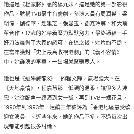
她還是《楊家將》裏的楊九妹。這是她的第一部影視
作品，號稱TVB最牛台慶劇，參演人員有周潤髮、梁
朝偉、劉德華、趙雅芝、張曼玉、劉嘉玲等。和大前
輩合作，17歲的她帶着壓力默默努力，最終憑藉一手
好刀法贏得了大家的認可。‍‍‍‍‍‍‍‍‍‍‍‍‍‍‍在這之後，她片約不斷。
在當年獲封「史上最高收視港劇」的《義不容情》
中，她飾演的李華，一出場就驚豔眾人。
她也是《逃學威龍3》中的程文靜，氣場強大。‍在
《天地豪情》，程嘉慧那一低頭的温柔，讓很多人迷
戀。她從配角一路演到女一號，再到TVB一線花旦。
1990年到1993年，連續三年被評為「香港地區最受歡
迎女演員」。近些年來，她的作品不多，不過每次出
現都能引起很多討論。‍‍‍‍‍‍‍‍‍‍‍‍‍‍‍‍‍‍‍‍