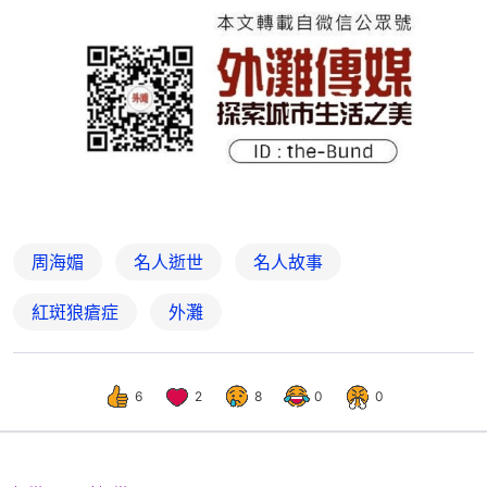
周海媚
名人逝世
名人故事
紅斑狼瘡症
外灘
6
2
8
0
0