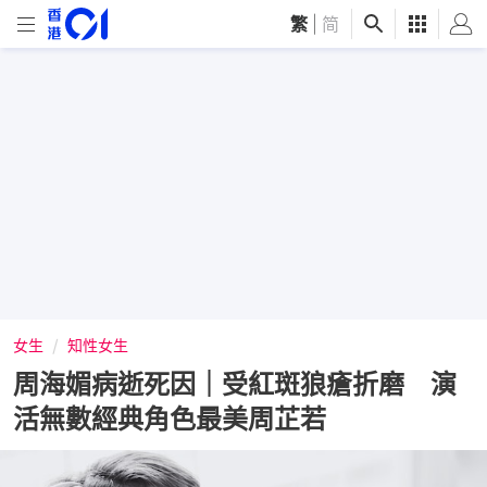
繁
|
简
女生
知性女生
周海媚病逝死因｜受紅斑狼瘡折磨 演
活無數經典角色最美周芷若