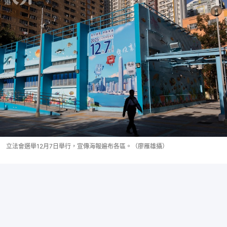
立法會選舉12月7日舉行，宣傳海報遍布各區。（廖雁雄攝）