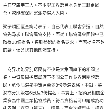
主任李廣宇三人。不少勞工界選民本身是工聯會屬
會，較能確保同黨派參選人入閘。
梁子穎回覆查詢時表示，自己代表工聯會參選，自然
會先尋求工聯會屬會支持，而從工聯會屬會團體中已
取得20個提名，達到參選的提名要求，而若提名不夠
的話，便會找其他團體支持。
工商界功能界別選民有不少是大集團旗下的相關企
業。中資集團招商局旗下多間公司作為界別團體選
民，於今屆選舉中簽署至少8份參選表格，中銀、華
潤亦分別簽署6份及3份提名。事實上，招商局相關企
業多為中國企業協會成員，符合資格者可申請成為功
能界別「商界（第三）」選民，而今次選舉中，招商