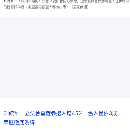
11月16日，政府舉辦的立法會「愛國者同心治港」選舉委員會界別論壇，在伊利沙
伯體育館舉行。各選委界候選人都有出席。（夏家朗攝）
01統計｜立法會直選參選人增45% 舊人僅佔3成
兩區徹底洗牌