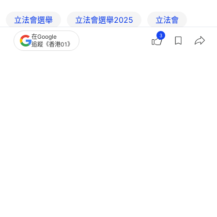
立法會選舉
立法會選舉2025
立法會
3
在Google
功能組別
選舉委員會
追蹤《香港01》
0
0
1
0
0
港聞
政情
01統計｜立法會選委界50參選人近半現
任議員 跨階層代表同場競技