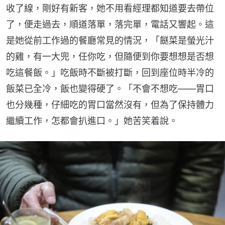
收了線，剛好有新客，她不用看經理都知道要去帶位
了，便走過去，順道落單，落完單，電話又響起。這
是她從前工作過的餐廳常見的情況，「餸菜是螢光汁
的雞，有一大兜，任你吃，但隨便到你要想想是否想
吃這餐飯。」吃飯時不斷被打斷，回到座位時半冷的
飯菜已全冷，飯也變得硬了。「不會不想吃——胃口
也分幾種，仔細吃的胃口當然沒有，但為了保持體力
繼續工作，怎都會扒進口。」她苦笑着說。