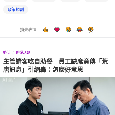
政策規劃
搶先表達
熱話
熱爆話題
主管請客吃自助餐 員工缺席竟傳「荒
唐訊息」引網轟：怎麼好意思