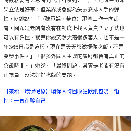
時數就要有休息時間（詳看系列之三），她說香港如
果立法是好事，但業界或會認為失去安排人手的彈
性，M卻說：「（聽電話、帶位）那些工作一向都
有，問題是老闆有沒有在制度上找人負責？立了法也
可以有彈性，就算你說突然大雨很多客人，也不是一
年365日都是這樣，現在是天天都滋擾你吃飯，不是
突發事件。」「很多外國人主理的餐廳都會有真正的
食飯時間。」她說。「最終問題，其實是老闆有沒有
正視員工沒法好好吃飯的問題。」
【來稿．環保假象】環保人恃回收狂飲紙包奶 慚
悔：一直在騙自己