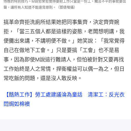
侍應的特別技巧。M說愈來愈覺得要把工作只當是一份工，觸及不平的事就要出
聲，讓所有人知道不能違背原則。（鄧倩螢攝）
搞革命齊拒洗廁所結果她把同事集齊，決定齊齊婉
拒，「當三五個人都是這樣的姿態，老闆想明講，我
便攤出來講，不講明便不做。」她笑說：「我常覺得
自己在做地下工會。」只是要搞「工會」也不是易
事，因為即使M說這行難請人，但怕被針對又要再找
工作始終是人之常情，捍衛權益可以偶一為之，但日
常吃飯的問題，還是沒人敢反映。
【酷熱工作】勞工處建議淪為童話 清潔工：反光衣
悶焗如棉襖