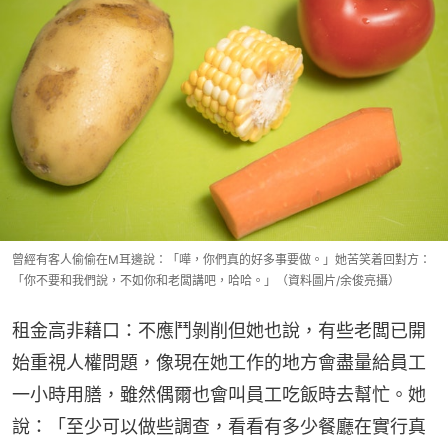
曾經有客人偷偷在M耳邊說：「嘩，你們真的好多事要做。」她苦笑着回對方：
「你不要和我們說，不如你和老闆講吧，哈哈。」（資料圖片/余俊亮攝）
租金高非藉口：不應鬥剝削但她也說，有些老闆已開
始重視人權問題，像現在她工作的地方會盡量給員工
一小時用膳，雖然偶爾也會叫員工吃飯時去幫忙。她
說：「至少可以做些調查，看看有多少餐廳在實行真