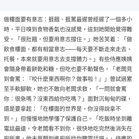
做樓面要有意志：捱餓、捱罵最遲曾經遲了一個多小
時，平日嗅到食物香氣也沒感覺，這刻她開始覺得難
受。「很肚餓，但要用意志撐住。」她苦笑着：「做
飲食樓面，都有相當意志——每天要不斷走來走去、
托餐，本來就要用意志去支撐體力。」有些侍應姨姨
會隨身帶着餅乾和糖，但吃也要不動聲色，「老闆見
到會罵：『咬什麼東西啊你？做事啦！』」曾試過累
至手軟腳軟，她也不敢向老闆求救，「一問就會罵
你：很急嗎？沒東西給你吃嗎？」面對沉甸甸的碟，
還是要拿起：「在樓面的世界是，你沒得說拿不
到。」但慢慢地她學懂了保護自己。「吃飯時坐到離
電話最遠，令老闆看不到你，很快地吃完然後消失在
廁所裏，他未厚顏到進廁所找你聽電話吧。」侍應的