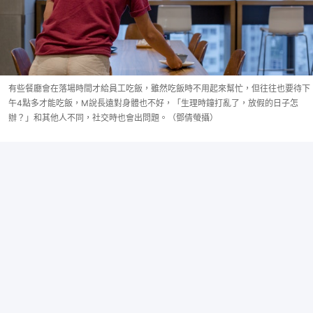
有些餐廳會在落場時間才給員工吃飯，雖然吃飯時不用起來幫忙，但往往也要待下
午4點多才能吃飯，M說長遠對身體也不好，「生理時鐘打亂了，放假的日子怎
辦？」和其他人不同，社交時也會出問題。（鄧倩螢攝）