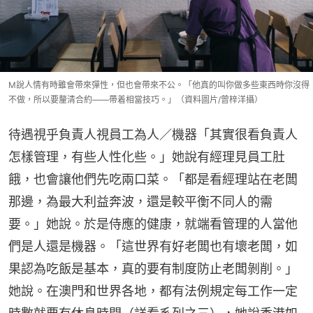
M說人情有時雖會帶來彈性，但也會帶來不公。「他真的叫你做多些東西時你沒得
不做，所以要釐清合約——帶着相當技巧。」（資料圖片/曾梓洋攝）
待遇視乎負責人視員工為人／機器「其實很看負責人
怎樣管理，有些人性化些。」她說有經理見員工肚
餓，也會讓他們先吃兩口菜。「都是看經理站在老闆
那邊，為最大利益奔波，還是較平衡不同人的需
要。」她說。於是侍應的健康，就端看管理的人當他
們是人還是機器。「這世界有好老闆也有壞老闆，如
果認為吃飯是基本，真的要有制度防止老闆剝削。」
她說。在澳門和世界各地，都有法例規定每工作一定