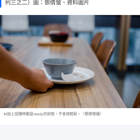
列三之二）圖：鄧倩螢、資料圖片
M說上班隨時都是ready的狀態，不會很輕鬆。（鄧倩螢攝）