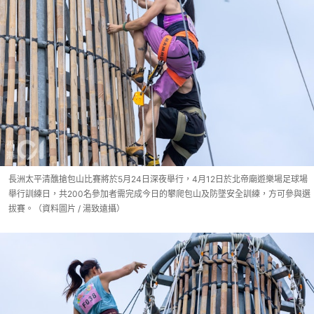
長洲太平清醮搶包山比賽將於5月24日深夜舉行，4月12日於北帝廟遊樂場足球場
舉行訓練日，共200名參加者需完成今日的攀爬包山及防墜安全訓練，方可參與選
拔賽。（資料圖片 / 湯致遠攝）