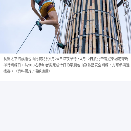
長洲太平清醮搶包山比賽將於5月24日深夜舉行，4月12日於北帝廟遊樂場足球場
舉行訓練日，共200名參加者需完成今日的攀爬包山及防墜安全訓練，方可參與選
拔賽。（資料圖片 / 湯致遠攝）