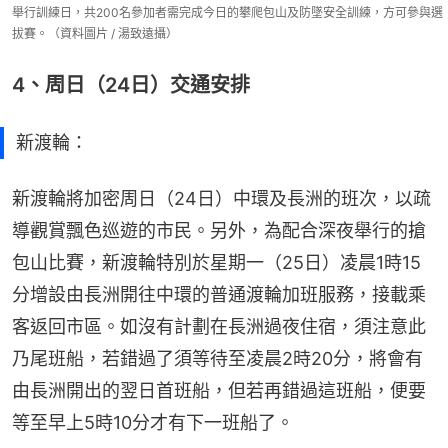
舉行訓練日，共200名參加者需完成今日的攀爬包山及防墜安全訓練，方可參與選
拔賽。（資料圖片 / 湯致遠攝）
4、周日（24日）交通安排
新渡輪：
新渡輪將加密周日（24日）中環及長洲的班次，以疏
導觀賞飄色巡遊的市民。另外，為配合深夜舉行的搶
包山比賽，新渡輪特別於星期一（25日）凌晨1時15
分增設由長洲開往中環的普通渡輪加班服務，接載乘
客返回市區。如沒有計劃在長洲過夜住宿，須注意此
乃尾班船，若錯過了須等待至凌晨2時20分，將會有
由長洲開出的翌日首班船，但若再錯過這班船，便要
等至早上5時10分才有下一班船了。