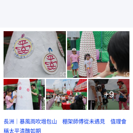
+
9
長洲｜暴風雨吹塌包山 棚架師傅從未遇見 值理會
稱太平清醮如期