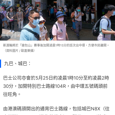
新渡輪將於「搶包山」賽事後加開凌晨1時15分的班次出中環，方便市民離開。
（資料圖片 / 歐嘉樂攝）
九巴、城巴：
巴士公司亦會於5月25日約凌晨1時10分至約凌晨2時
30分，加開特別巴士路線104R，由中環五號碼頭前
往旺角。
由港澳碼頭開出的通宵巴士路線，包括城巴N8X（往