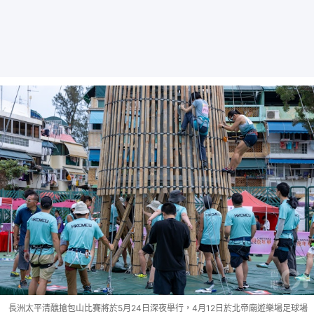
長洲太平清醮搶包山比賽將於5月24日深夜舉行，4月12日於北帝廟遊樂場足球場