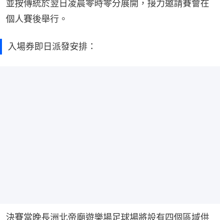
並按傳統於翌日凌晨零時零分展開，接力邀請賽會在
個人賽後舉行。
入場券即日派發安排：
決賽當晚長洲北帝廟遊樂場足球場將設有四個區域供