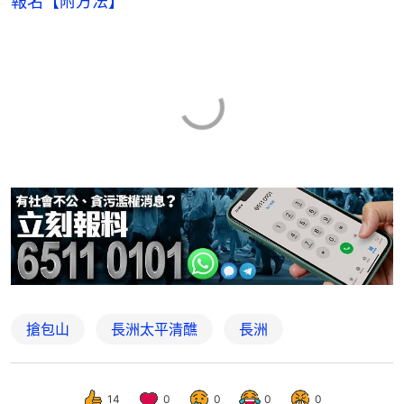
報名【附方法】
搶包山
長洲太平清醮
長洲
14
0
0
0
0