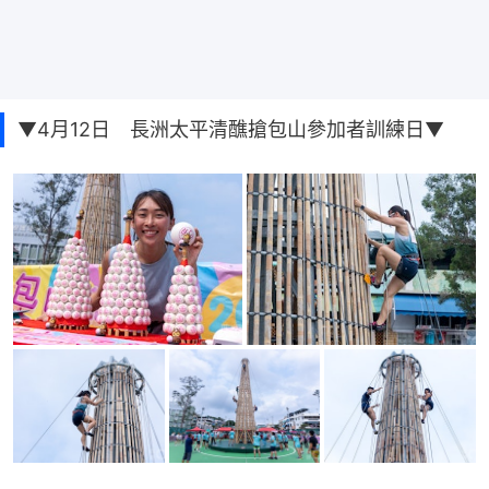
▼4月12日 長洲太平清醮搶包山參加者訓練日▼