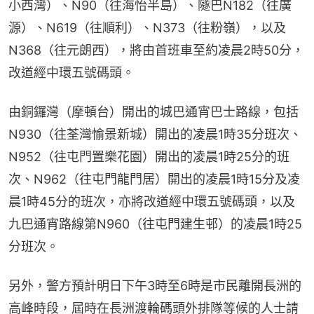
小西灣）、N90（往海怡半島）、隧巴N182（往廣
源）、N619（往順利）、N373（往粉嶺），以及
N368（往元朗西），將由首班車至約凌晨2時50分，
改道經中環五號碼頭。
由銅鑼灣（摩頓台）開出的城巴通宵巴士路線，包括
N930（往荃灣愉景新城）開出的凌晨1時35分班次、 
N952（往屯門置樂花園）開出的凌晨1時25分的班
次、N962（往屯門龍門居）開出的凌晨1時15分及凌
晨1時45分的班次，亦將改道經中環五號碼頭，以及
九巴通宵路線第N960（往屯門建生邨）的凌晨1時25
分班次。
另外，警方預計明日下午3時至6時是市民離開長洲的
高峰時段，屆時在長洲渡輪碼頭外排隊等候的人士請