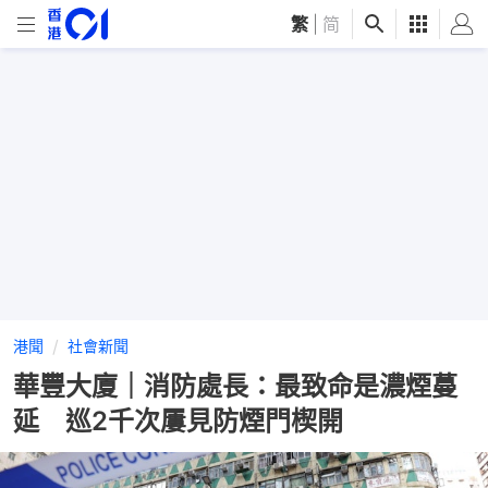
繁
|
简
港聞
社會新聞
華豐大廈｜消防處長：最致命是濃煙蔓
延 巡2千次屢見防煙門楔開