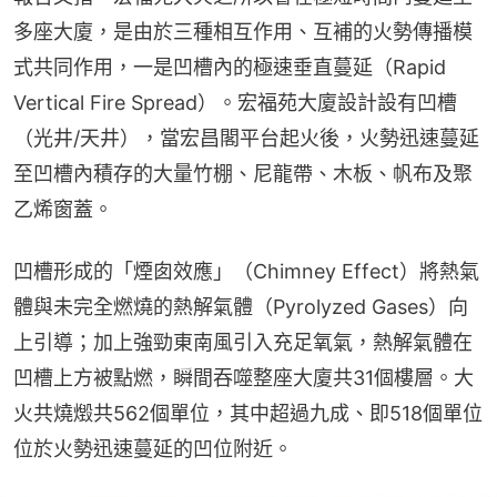
多座大廈，是由於三種相互作用、互補的火勢傳播模
式共同作用，一是凹槽內的極速垂直蔓延（Rapid 
Vertical Fire Spread）。宏福苑大廈設計設有凹槽
（光井/天井），當宏昌閣平台起火後，火勢迅速蔓延
至凹槽內積存的大量竹棚、尼龍帶、木板、帆布及聚
乙烯窗蓋。
凹槽形成的「煙囱效應」（Chimney Effect）將熱氣
體與未完全燃燒的熱解氣體（Pyrolyzed Gases）向
上引導；加上強勁東南風引入充足氧氣，熱解氣體在
凹槽上方被點燃，瞬間吞噬整座大廈共31個樓層。大
火共燒燬共562個單位，其中超過九成、即518個單位
位於火勢迅速蔓延的凹位附近。