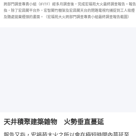
跨部門調查專責小組（IFITF）經多月調查後，完成宏福苑大火最終調查報告。報告
指，除了宏昌閣平台外，宏智閣竹棚架及宏昌閣天台的閉路電視均捕捉到工人吸煙
及隨處拋棄煙頭的畫面。（宏福苑大火跨部門調查專責小組最終調查報告截圖）
天井積聚建築雜物 火勢垂直蔓延
報告又指，宏福苑大火之所以會在極短時間內蔓延至