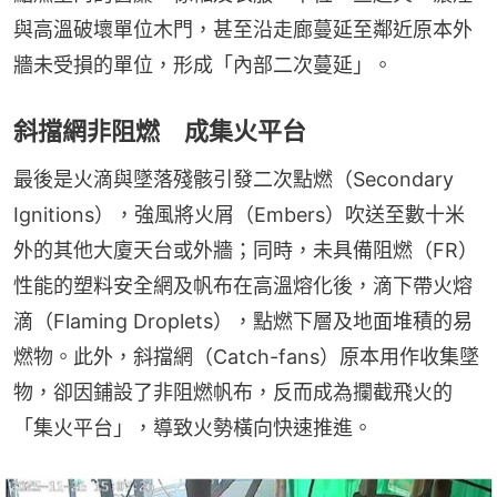
與高溫破壞單位木門，甚至沿走廊蔓延至鄰近原本外
牆未受損的單位，形成「內部二次蔓延」。
斜擋網非阻燃 成集火平台
最後是火滴與墜落殘骸引發二次點燃（Secondary 
Ignitions），強風將火屑（Embers）吹送至數十米
外的其他大廈天台或外牆；同時，未具備阻燃（FR）
性能的塑料安全網及帆布在高溫熔化後，滴下帶火熔
滴（Flaming Droplets），點燃下層及地面堆積的易
燃物。此外，斜擋網（Catch-fans）原本用作收集墜
物，卻因鋪設了非阻燃帆布，反而成為攔截飛火的
「集火平台」，導致火勢橫向快速推進。