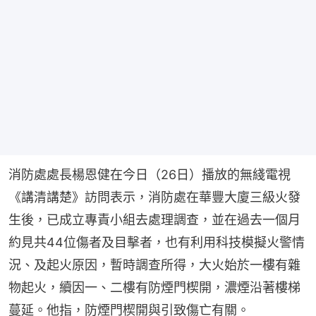
消防處處長楊恩健在今日（26日）播放的無綫電視
《講清講楚》訪問表示，消防處在華豐大廈三級火發
生後，已成立專責小組去處理調查，並在過去一個月
約見共44位傷者及目擊者，也有利用科技模擬火警情
況、及起火原因，暫時調查所得，大火始於一樓有雜
物起火，續因一、二樓有防煙門楔開，濃煙沿著樓梯
蔓延。他指，防煙門楔開與引致傷亡有關。