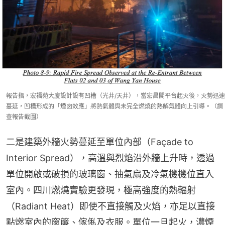
報告指，宏福苑大廈設計設有凹槽（光井/天井），當宏昌閣平台起火後，火勢迅速
蔓延，凹槽形成的「煙囱效應」將熱氣體與未完全燃燒的熱解氣體向上引導。（調
查報告截圖）
二是建築外牆火勢蔓延至單位內部（Façade to 
Interior Spread），高溫與烈焰沿外牆上升時，透過
單位開啟或破損的玻璃窗、抽氣扇及冷氣機機位直入
室內。四川燃燒實驗更發現，極高強度的熱輻射
（Radiant Heat）即使不直接觸及火焰，亦足以直接
點燃室內的窗簾、傢俬及衣服。單位一旦起火，濃煙