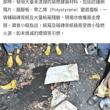
部時，發現大量未清理的易燃建築材料，包括防護網
殘片、踢腳板、聚乙烯（Polystyrene）窗遮擋板、一
袋鋪磁磚背紙及大量紙箱殘骸。現場亦檢獲兩支煙
頭。調查小組指出，紙箱及磁磚背紙極易受微小陰燃
火源，如未熄滅的煙頭等引燃。