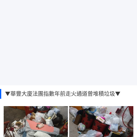
▼華豐大廈法團指數年前走火通道曾堆積垃圾▼