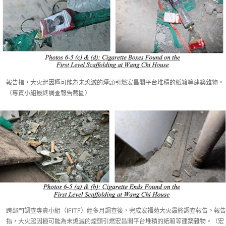
報告指，大火起因極可能為未熄滅的煙頭引燃宏昌閣平台堆積的紙箱等建築雜物。
（專責小組最終調查報告截圖）
跨部門調查專責小組（IFITF）經多月調查後，完成宏福苑大火最終調查報告。報告
指，大火起因極可能為未熄滅的煙頭引燃宏昌閣平台堆積的紙箱等建築雜物。（宏