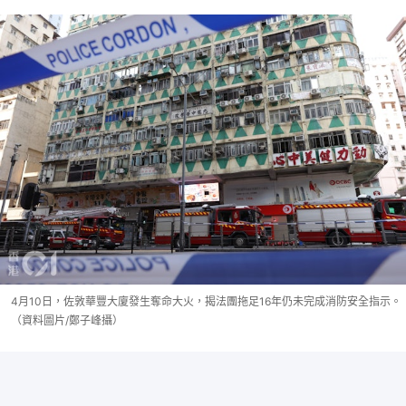
4月10日，佐敦華豐大廈發生奪命大火，揭法團拖足16年仍未完成消防安全指示。
（資料圖片/鄭子峰攝）