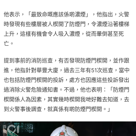
他表示，「最致命嘅應該係啲濃煙」，他指出，火警
時發現有些樓層被人楔開了防煙門，令濃煙沿著樓梯
上升，這樣有機會令人吸入濃煙，從而暈倒甚至死
亡。
提到事前的消防巡查，有否發現防煙門楔開，並作跟
進，他指針對華豐大廈，過去三年有51次巡查，當中
也包括防煙門楔開的投訴，處方也因應這些投訴發出
過消除火警危險通知書。不過，他也表明：「防煙門
楔開係人為因素，其實幾時楔開我哋好難去知道，去
到火警事後調查，就真係有啲防煙門楔開。」