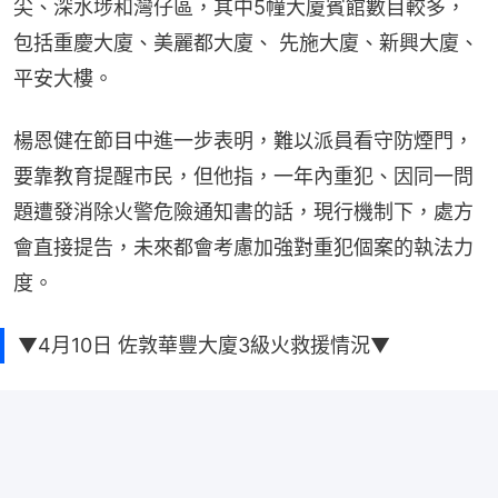
尖、深水埗和灣仔區，其中5幢大廈賓館數目較多，
包括重慶大廈、美麗都大廈、 先施大廈、新興大廈、
平安大樓。
楊恩健在節目中進一步表明，難以派員看守防煙門，
要靠教育提醒市民，但他指，一年內重犯、因同一問
題遭發消除火警危險通知書的話，現行機制下，處方
會直接提告，未來都會考慮加強對重犯個案的執法力
度。
▼4月10日 佐敦華豐大廈3級火救援情況▼