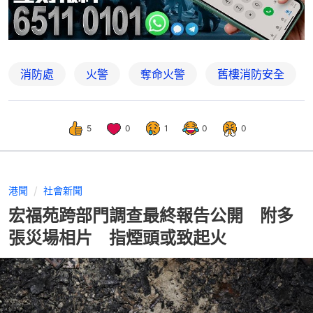
消防處
火警
奪命火警
舊樓消防安全
5
0
1
0
0
港聞
社會新聞
宏福苑跨部門調查最終報告公開 附多
張災場相片 指煙頭或致起火