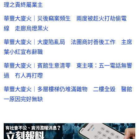
理之責終屬業主
華豐大廈火｜災後竊案頻生 兩度被趁火打劫偷電
線 走廊烏燈黑火
華豐大廈火｜大廈陷亂局 法團商討善後工作 主席
葉小紅宣布辭職
華豐大廈火︱賓館生意清零 東主嘆：五一電話無響
過 冇人再打嚟
華豐大廈火｜多層樓梯仍堆滿雜物 二樓全毀 醫館
一原因完好無缺