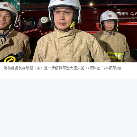
消防處處長楊恩健（中）進一步解釋華豐大廈火警。(資料圖片/林振華攝)