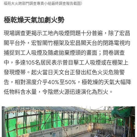
福苑大火跨部門調查專責小組最終調查報告截圖）
極乾燥天氣加劇火勢
現場調查更揭示工地內吸煙問題十分普遍，除了宏昌
閣平台外，宏智閣竹棚架及宏昌閣天台的閉路電視均
捕捉到工人吸煙及隨處拋棄煙頭的畫面；問卷調查
中，多達105名居民表示曾目擊工人吸煙或在棚架上
發現煙蒂。起火當日天文台正發出紅色火災危險警
告，相對濕度介乎40%至50%，極乾燥的天氣大幅降
低物料含水量，令陰燃火源迅速演化為烈火。