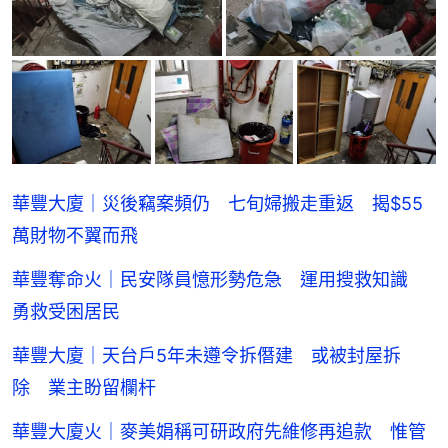
華豐大廈｜災後竊案頻仍 七旬婦搬走重返 揭$55
萬財物不翼而飛
華豐奪命火｜民安隊員憶形勢危急 運用搜救知識
勇救受困居民
華豐大廈｜天台戶5年未遵令拆僭建 或被封屋拆
除 業主盼留欄杆
華豐大廈火｜麥美娟稱可研政府先維修再追款 惟管