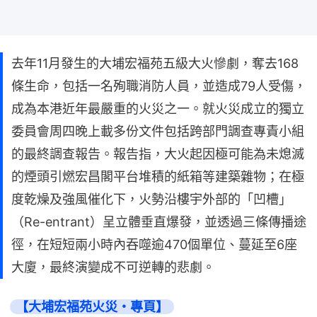
去年11月發生的大埔宏福苑五級大火慘劇，奪去168
條生命，包括一名殉職消防人員，並造成79人受傷，
成為本港近年最嚴重的火災之一。就火災成立的獨立
委員會周四晚上載多份文件包括跨部門調查專責小組
的最終調查報告。報告指，大火起因極可能為未熄滅
的煙頭引燃宏昌閣平台堆積的紙箱等建築雜物；在極
度乾燥及強風催化下，火勢沿樓宇外部的「凹槽」
（Re-entrant）呈立體垂直爆發，並透過三條傳播途
徑，在短短兩小時內吞噬逾470個單位、蔓延至6座
大廈，最終演變成不可逆轉的悲劇。
【大埔宏福苑火災・專頁】