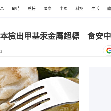
息
即時
熱榜
國際
中國
科技
生活
體
本檢出甲基汞金屬超標 食安中
02