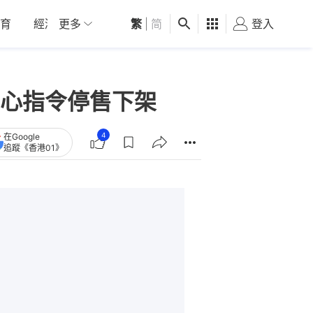
育
經濟
更多
01深圳
繁
觀點
|
简
健康
好食玩飛
登入
女
心指令停售下架
4
在Google
追蹤《香港01》