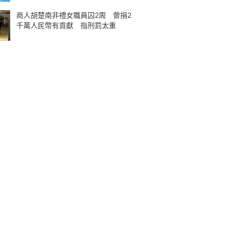
商人胡楚南非禮女職員囚2周 曾捐2
千萬人民幣有貢獻 指刑罰太重