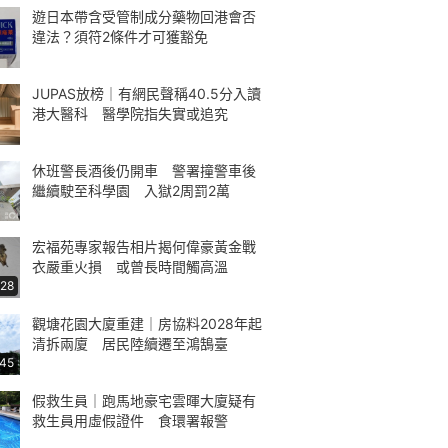
遊日本帶含受管制成分藥物回港會否
違法？須符2條件才可獲豁免
JUPAS放榜｜有網民聲稱40.5分入讀
港大醫科 醫學院指失實或追究
休班警長酒後仍開車 警署撞警車後
繼續駛至科學園 入獄2周罰2萬
宏福苑專家報告相片揭何偉豪黃金戰
衣嚴重火損 或曾長時間觸高溫
:28
觀塘花園大廈重建｜房協料2028年起
清拆兩廈 居民陸續遷至鴻鵠臺
:45
假救生員｜跑馬地豪宅雲暉大廈疑有
救生員用虛假證件 食環署報警