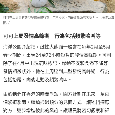
可可在上周曾有典型發情高峰行為，包括抬尾、向後走動及頻繁鳴叫。（海洋公園
圖片）
可可上周發情高峰期 行為包括頻繁鳴叫等
海洋公園介紹指，雌性大熊貓一般會在每年2月至5月
春季期間，出現24至72小時短暫的發情高峰期。可可
除了在4月中出現氣味標記、躁動不安和食慾下降等
發情期徵狀外，牠在上周達到典型發情高峰期，行為
包括抬尾、向後走動及頻繁鳴叫。
由於牠們在香港的時間尚短，園方計劃在未來一至兩
個繁殖季節，繼續通過類似的見面方式，讓牠們適應
對方，逐步增進彼此的興趣。護理員將密切觀察和評