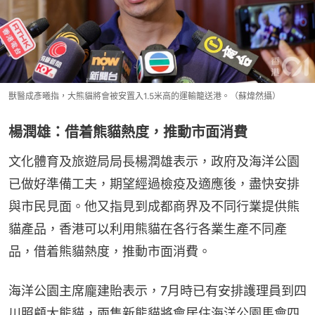
獸醫成彥曦指，大熊貓將會被安置入1.5米高的運輸籠送港。（蘇煒然攝）
楊潤雄：借着熊貓熱度，推動市面消費
文化體育及旅遊局局長楊潤雄表示，政府及海洋公園
已做好準備工夫，期望經過檢疫及適應後，盡快安排
與市民見面。他又指見到成都商界及不同行業提供熊
貓產品，香港可以利用熊貓在各行各業生產不同產
品，借着熊貓熱度，推動市面消費。
海洋公園主席龐建貽表示，7月時已有安排護理員到四
川照顧大熊貓，兩隻新熊貓將會居住海洋公園馬會四