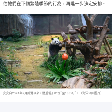
估牠們在下個繁殖季節的行為，再進一步決定安排。
安安自2024年9月抵港以來，體重增加8公斤至138公斤。（海洋公園圖片）