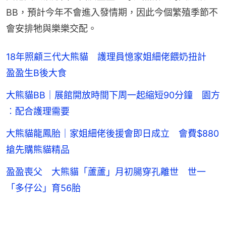
BB，預計今年不會進入發情期，因此今個繁殖季節不
會安排牠與樂樂交配。
18年照顧三代大熊貓 護理員憶家姐細佬餵奶扭計
盈盈生B後大食
大熊貓BB｜展館開放時間下周一起縮短90分鐘 園方
︰配合護理需要
大熊貓龍鳳胎｜家姐細佬後援會即日成立 會費$880
搶先購熊貓精品
盈盈喪父 大熊貓「蘆蘆」月初腸穿孔離世 世一
「多仔公」育56胎