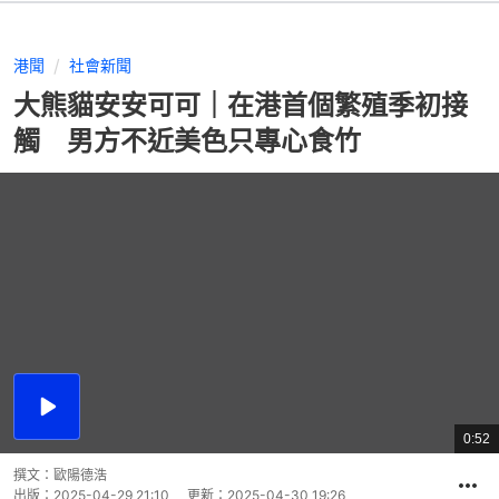
港聞
社會新聞
大熊貓安安可可｜在港首個繁殖季初接
觸 男方不近美色只專心食竹
播
放
0:52
總
影
共
片
時
撰文：
歐陽德浩
間
出版：
2025-04-29 21:10
更新：
2025-04-30 19:26