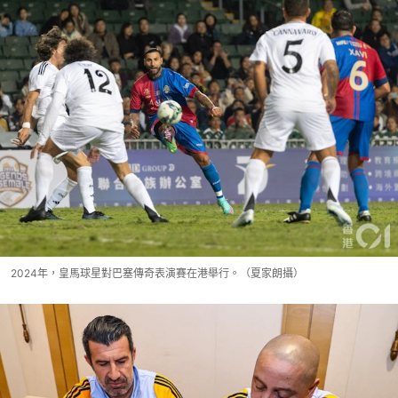
2024年，皇馬球星對巴塞傳奇表演賽在港舉行。（夏家朗攝）