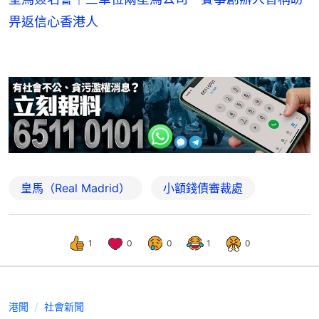
畀返信心香港人
皇馬（Real Madrid）
小額錢債審裁處
1
0
0
1
0
港聞
社會新聞