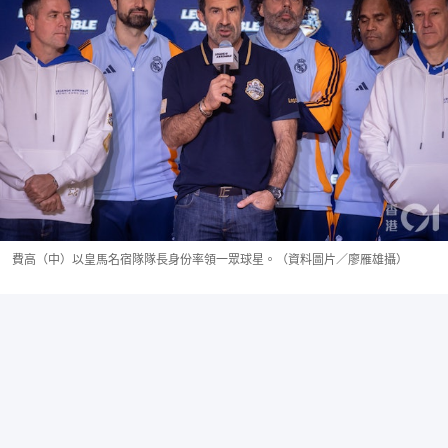
費高（中）以皇馬名宿隊隊長身份率領一眾球星。（資料圖片／廖雁雄攝）