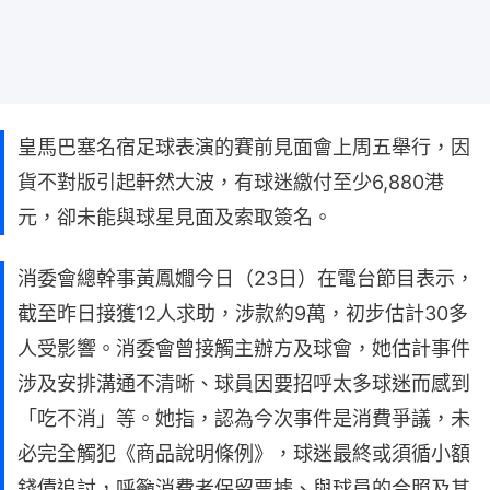
皇馬巴塞名宿足球表演的賽前見面會上周五舉行，因
貨不對版引起軒然大波，有球迷繳付至少6,880港
元，卻未能與球星見面及索取簽名。
消委會總幹事黃鳳嫺今日（23日）在電台節目表示，
截至昨日接獲12人求助，涉款約9萬，初步估計30多
人受影響。消委會曾接觸主辦方及球會，她估計事件
涉及安排溝通不清晰、球員因要招呼太多球迷而感到
「吃不消」等。她指，認為今次事件是消費爭議，未
必完全觸犯《商品說明條例》，球迷最終或須循小額
錢債追討，呼籲消費者保留票據、與球員的合照及其