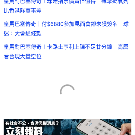
皇馬對巴塞傳奇︱球迷指票價貴但值得 觀眾批氣氛
比香港隊賽事差
皇馬巴塞傳奇｜付$6880參加見面會卻未獲簽名 球
迷：大會違條款
皇馬對巴塞傳奇︱卡路士亨利上陣不足廿分鐘 高層
看台現大量空位