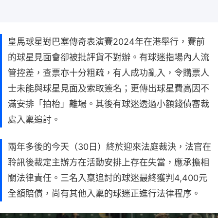
皇馬球星對巴塞傳奇表演賽2024年在港舉行，賽前
的球星見面會卻被批評貨不對辦。有球迷指場內人流
管控差，查票亦十分粗疏，有人成功亂入，令購票人
士未能與球星見面及索取簽名；更傳出球星費高因不
滿安排「拍枱」離場。其後有球迷透過小額錢債審裁
處入稟追討。
兩年多後的今天（30日）終於迎來法庭裁決，法官在
聆訊後裁定主辦方在活動安排上存在失當，應承擔相
關法律責任。三名入稟追討的球迷最終獲判4,400元
全額賠償，尚有其他入稟的球迷正進行法律程序。