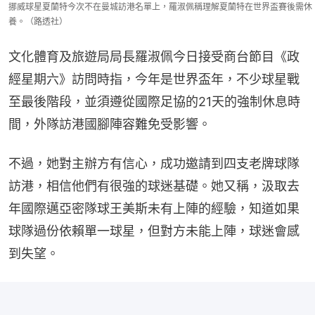
挪威球星夏蘭特今次不在曼城訪港名單上，羅淑佩稱理解夏蘭特在世界盃賽後需休
養。（路透社）
文化體育及旅遊局局長羅淑佩今日接受商台節目《政
經星期六》訪問時指，今年是世界盃年，不少球星戰
至最後階段，並須遵從國際足協的21天的強制休息時
間，外隊訪港國腳陣容難免受影響。
不過，她對主辦方有信心，成功邀請到四支老牌球隊
訪港，相信他們有很強的球迷基礎。她又稱，汲取去
年國際邁亞密隊球王美斯未有上陣的經驗，知道如果
球隊過份依賴單一球星，但對方未能上陣，球迷會感
到失望。