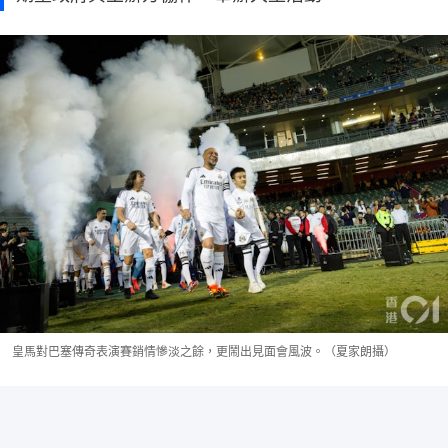
皇馬對巴塞傳奇表演賽銷情慘淡之餘，更鬧出見面會風波。（夏家朗攝）