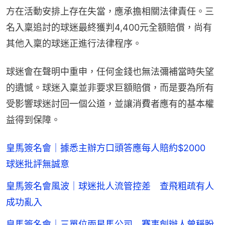
方在活動安排上存在失當，應承擔相關法律責任。三
名入稟追討的球迷最終獲判4,400元全額賠償，尚有
其他入稟的球迷正進行法律程序。
球迷會在聲明中重申，任何金錢也無法彌補當時失望
的遺憾。球迷入稟並非要求巨額賠償，而是要為所有
受影響球迷討回一個公道，並讓消費者應有的基本權
益得到保障。
皇馬簽名會｜據悉主辦方口頭答應每人賠約$2000
球迷批評無誠意
皇馬簽名會風波｜球迷批人流管控差 查飛粗疏有人
成功亂入
皇馬簽名會｜三單位兩星馬公司 賽事創辦人曾稱盼