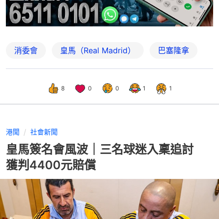
消委會
皇馬（Real Madrid）
巴塞隆拿
8
0
0
1
1
港聞
社會新聞
皇馬簽名會風波｜三名球迷入稟追討
獲判4400元賠償