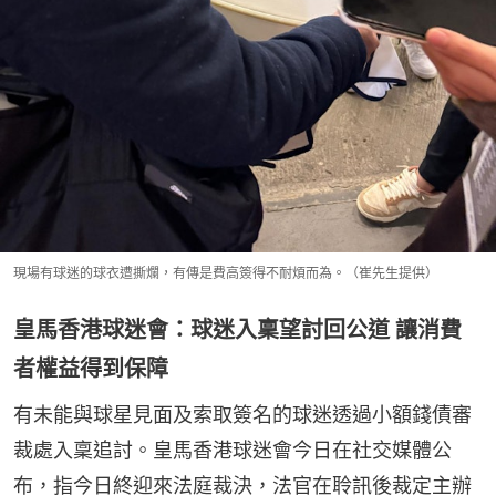
現場有球迷的球衣遭撕爛，有傳是費高簽得不耐煩而為。（崔先生提供）
皇馬香港球迷會：球迷入稟望討回公道 讓消費
者權益得到保障
有未能與球星見面及索取簽名的球迷透過小額錢債審
裁處入稟追討。皇馬香港球迷會今日在社交媒體公
布，指今日終迎來法庭裁決，法官在聆訊後裁定主辦