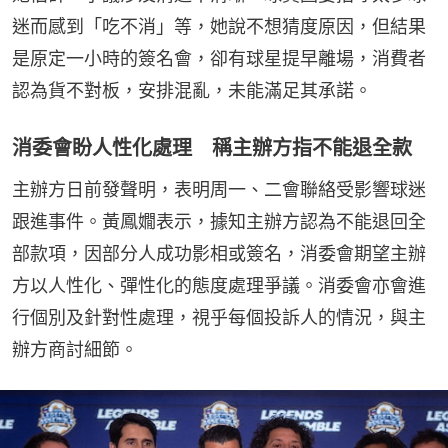
迷而感到「吃不消」等，她說不想猜度原因，但結果
是原定一小時的簽名會，卻有球星提早離場，消費者
認為貨不對板，安排混亂，未能滿足其承諾。
消委會盼人性化處理 稱主辦方指不能退全款
主辦方日前發聲明，表明周一、二會聯絡受影響球迷
跟進事件。黃鳳嫺表示，據知主辦方認為不能退回全
部款項，因部分人成功影相或簽名，消委會期望主辦
方以人性化、彈性化的態度處理爭議。消委會亦會進
行個別及針對性處理，視乎每個投訴人的情況，與主
辦方商討細節。