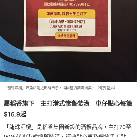
「龍珠酒樓」旺角店附近貼有告示，指因租約期滿結業。（何姿瑩攝）
屬稻香旗下 主打港式懷舊裝潢 車仔點心每籠
$16.9起
「龍珠酒樓」是稻香集團新設的酒樓品牌，主打70至
90年代的港式懷舊裝潢、經典點心車及傳統手工點