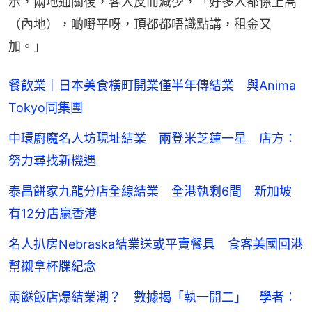
示，兩地通關後，客人反而減少，「好多人都係上高
（內地），啲嘢平呀，頂都都唔識點講，租金又
加。」
餐飲業｜日本美食橫町開業僅半年傳結業 與Anima
Tokyo同集團
中環廚魔名人坊現址結業 兩登米芝蓮一星 店方：
努力尋找新機遇
泰昌餅家九龍分店全線結業 全港執剩6間 新加坡
有12分店贏香港
名人扒房Nebraska結業送或平賣餐具 食客美國回港
幫襯拿杯牒紀念
兩餸飯店爆結業潮？ 數據揭「執一開二」 學者︰