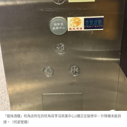
「龍珠酒樓」旺角店所在的旺角荷李活商業中心2樓正在裝修中，升降機未能到
達。（何姿瑩攝）