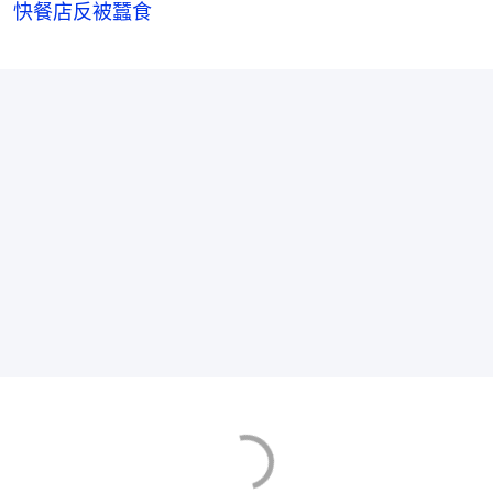
快餐店反被蠶食