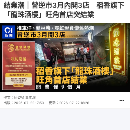
結業潮｜曾逆市3月內開3店 稻香旗下
「龍珠酒樓」旺角首店突結業
撰文：
何姿瑩 董素琛
出版：
2026-07-22 17:50
更新：
2026-07-22 18:26