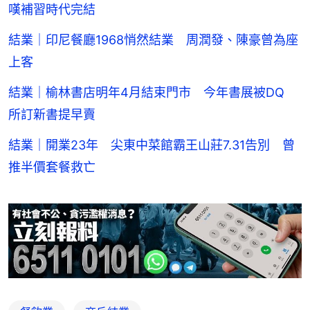
嘆補習時代完結
結業｜印尼餐廳1968悄然結業 周潤發、陳豪曾為座
上客
結業｜榆林書店明年4月結束門市 今年書展被DQ
所訂新書提早賣
結業｜開業23年 尖東中菜館霸王山莊7.31告別 曾
推半價套餐救亡