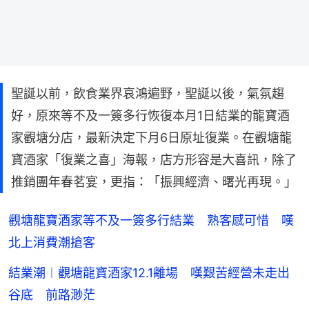
聖誕以前，飲食業界哀鴻遍野，聖誕以後，氣氛趨
好，原來等不及一簽多行恢復本月1日結業的龍寶酒
家觀塘分店，最新決定下月6日原址復業。在觀塘龍
寶酒家「復業之喜」海報，店方形容是大喜訊，除了
推銷團年春茗宴，更指：「振興經濟、曙光再現。」
觀塘龍寶酒家等不及一簽多行結業 熟客感可惜 嘆
北上消費潮搶客
結業潮︱觀塘龍寶酒家12.1離場 嘆艱苦經營未走出
谷底 前路渺茫