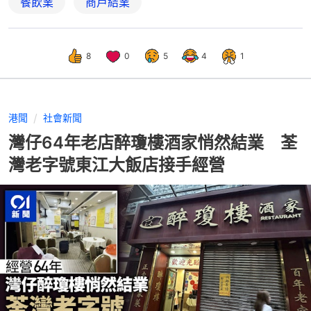
餐飲業
商戶結業
8
0
5
4
1
港聞
社會新聞
灣仔64年老店醉瓊樓酒家悄然結業 荃
灣老字號東江大飯店接手經營