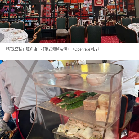
「龍珠酒樓」旺角店主打港式懷舊裝潢。（Openrice圖片）