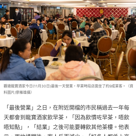
觀塘龍寶酒家今日(11月30日)最後一天營業，早茶時段店面坐了約9成茶客。（資
料圖片/廖雁雄攝）
「最後營業」之日，在附近開檔的市民稱過去一年每
天都會到龍寶酒家飲早茶，「因為飲慣咗早茶，唔飲
唔知點」，「結業」之後可能要轉飲其他茶樓。他表