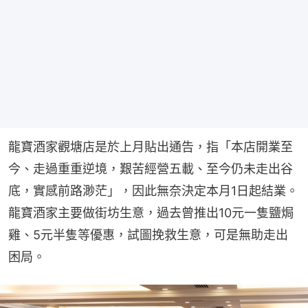
龍寶酒家觀塘店是於上月貼出通告，指「本店開業至
今、走過重重逆境，艱苦經營五載、至今仍未走出谷
底，實感前路渺茫」，因此無奈決定本月1日起結業。
龍寶酒家主要做街坊生意，過去曾推出10元一隻鹽焗
雞、5元半隻等優惠，試圖挽救生意，可是無助走出
困局。