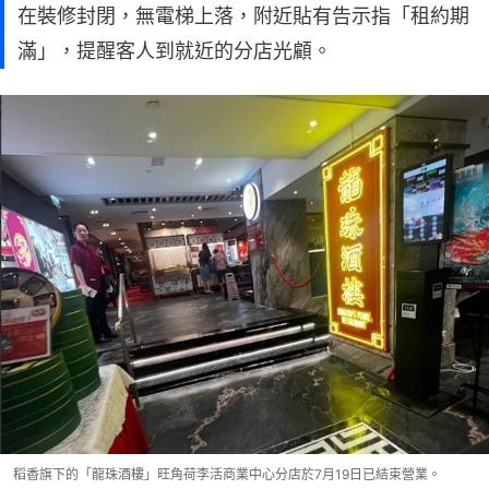
在裝修封閉，無電梯上落，附近貼有告示指「租約期
滿」，提醒客人到就近的分店光顧。
稻香旗下的「龍珠酒樓」旺角荷李活商業中心分店於7月19日已結束營業。