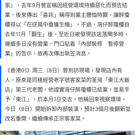
家」，去年9月曾宣稱因經營環境持續惡化而預告結
業，後來傳出「喜訊」稱得到業主體恤時艱，讓醉瓊
樓得以「在逆風中重獲生機」。不過，灣仔醉瓊樓自
去年11月「翻生」後，至近日被發現該店落閘多時，
連續多日沒有營業，門口貼着「內部裝修 暫停營
業」的告示，故再次傳出執笠消息。
《香港01》周三（8日）曾到訪現場，發現店內有
人，原來是同樣經營老字號客家菜的荃灣「東江大飯
店」第三代老闆，他證實灣仔醉瓊樓已結業，並易手
予「東江」，於本月1日交吉。他稱回來視察環境，
今日（9日）開始拆卸內部裝潢，預計3個月後翻新並
改名重開，繼續傳承正宗客家菜。