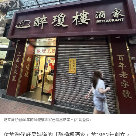
屹立灣仔逾60年的醉瓊樓酒家已悄然結業。(呂婉盈攝)
位於灣仔軒尼詩道的「醉瓊樓酒家」於1962年創立，