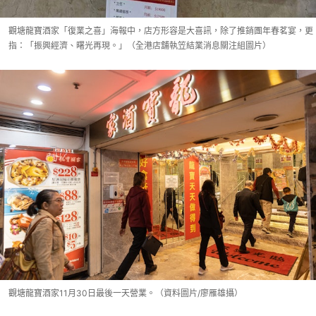
觀塘龍寶酒家「復業之喜」海報中，店方形容是大喜訊，除了推銷團年春茗宴，更
指：「振興經濟、曙光再現。」（全港店舖執笠結業消息關注組圖片）
觀塘龍寶酒家11月30日最後一天營業。（資料圖片/廖雁雄攝）