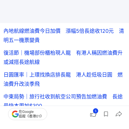
內地航線燃油費今日加價 漲幅5倍長途收120元 清
明五一機票變貴
復活節｜機場部份櫃枱現人龍 有港人稱因燃油費升
或減搭長途航線
日圓匯率｜上環找換店排長龍 港人趁低吸日圓 燃
油費升改淡季飛
中東局勢｜旅行社收到航空公司預告加燃油費 長途
最快本周加$300
5
在Google
追蹤《香港01》