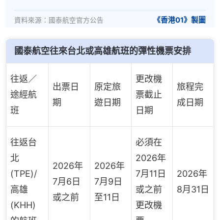
《香港01》製圖
資料來源：國泰航空官方公告
國泰航空往來台北或高雄航班的彈性機票安排
往返／
更改機
出票日
原定旅
旅程完
途經航
票截止
期
遊日期
成日期
班
日期
往返台
必須在
北
2026年
2026年
2026年
(TPE)/
7月11日
2026年
7月6日
7月9日
高雄
或之前
8月31日
或之前
至11日
(KHH)
更改機