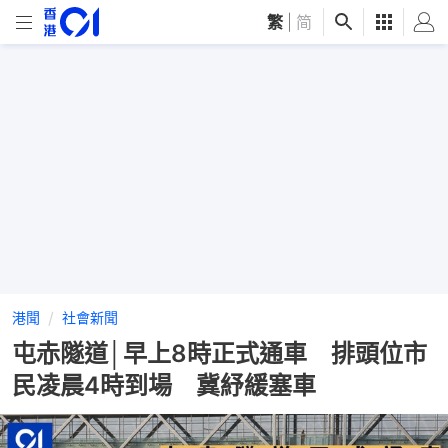
繁
|
简
港聞
社會新聞
屯赤隧道│早上8時正式通車 排頭位市
民凌晨4時到場 冀紓緩塞車