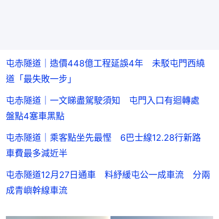
屯赤隧道｜造價448億工程延誤4年 未駁屯門西繞
道「最失敗一步」
屯赤隧道｜一文睇盡駕駛須知 屯門入口有迴轉處
盤點4塞車黑點
屯赤隧道｜乘客點坐先最慳 6巴士線12.28行新路
車費最多減近半
屯赤隧道12月27日通車 料紓緩屯公一成車流 分兩
成青嶼幹線車流