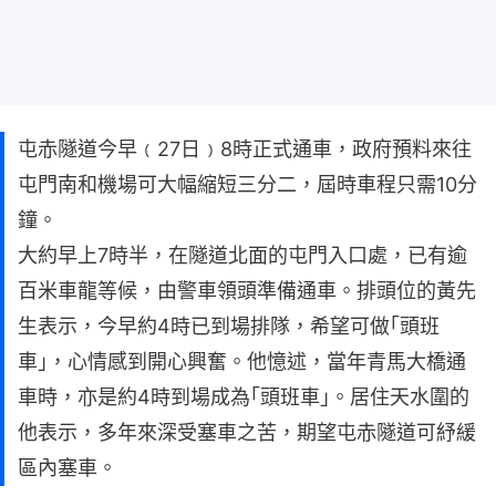
屯赤隧道今早﹙27日﹚8時正式通車，政府預料來往
屯門南和機場可大幅縮短三分二，屆時車程只需10分
鐘。
大約早上7時半，在隧道北面的屯門入口處，已有逾
百米車龍等候，由警車領頭準備通車。排頭位的黃先
生表示，今早約4時已到場排隊，希望可做｢頭班
車｣，心情感到開心興奮。他憶述，當年青馬大橋通
車時，亦是約4時到場成為｢頭班車｣。居住天水圍的
他表示，多年來深受塞車之苦，期望屯赤隧道可紓緩
區內塞車。