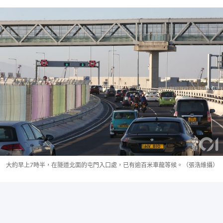
大約早上7時半，在隧道北面的屯門入口處，已有逾百米車龍等候。（張浩維攝）