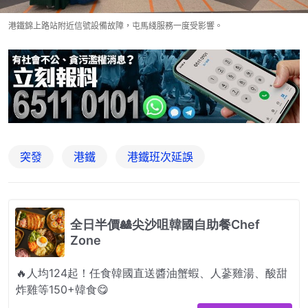
港鐵錦上路站附近信號設備故障，屯馬綫服務一度受影響。
突發
港鐵
港鐵班次延誤