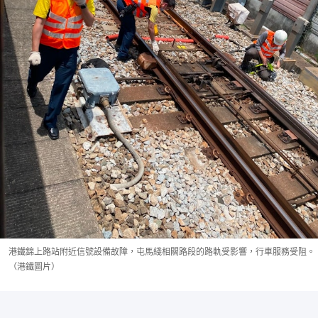
港鐵錦上路站附近信號設備故障，屯馬綫相關路段的路軌受影響，行車服務受阻。
（港鐵圖片）