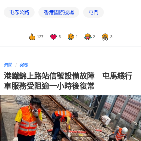
屯赤公路
香港國際機場
屯門
127
5
1
2
3
港聞
突發
港鐵錦上路站信號設備故障 屯馬綫行
車服務受阻逾一小時後復常