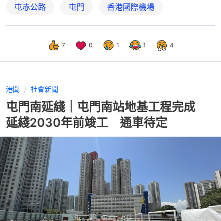
屯赤公路
屯門
香港國際機場
7
0
1
1
4
港聞
社會新聞
屯門南延綫｜屯門南站地基工程完成
延綫2030年前竣工 通車待定