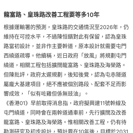
龍富路、皇珠路改善工程要等多10年
根據運輸署的預測，皇珠路的交通情況至2026年，仍
維持在可控水平，不過陳恒鑌對此有保留，認為皇珠
路當初設計，並非作主要幹道，原本設計就需要屯門
西繞道疏導。他續稱，近日政府「放風」將規劃屯門
繞道，相關工程包括擴闊龍富路、皇珠路及海榮路。
但陳批評，政府太遲規劃，後知後覺，認為屯赤隧道
屬龐大基建項目，絕不應被個別路段、配套不足而影
響成效，「似有咗雞但係無豉油」。
《香港01》早前取得消息指，政府擬興建11號幹線及
屯門繞道，同時會在兩幹道通車前，先行擴闊及改善
龍富路、皇珠路及海榮路。惟相關改善工程，仍有待
勘測研究及初步設計，預計要在10年後，目標於2031