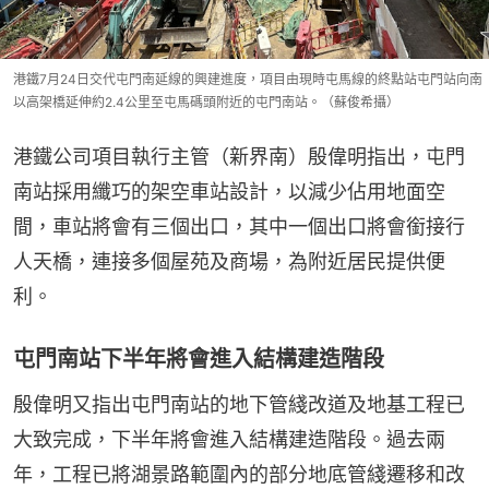
港鐵7月24日交代屯門南延線的興建進度，項目由現時屯馬線的終點站屯門站向南
以高架橋延伸約2.4公里至屯馬碼頭附近的屯門南站。（蘇俊希攝）
港鐵公司項目執行主管（新界南）殷偉明指出，屯門
南站採用纖巧的架空車站設計，以減少佔用地面空
間，車站將會有三個出口，其中一個出口將會銜接行
人天橋，連接多個屋苑及商場，為附近居民提供便
利。
屯門南站下半年將會進入結構建造階段
殷偉明又指出屯門南站的地下管綫改道及地基工程已
大致完成，下半年將會進入結構建造階段。過去兩
年，工程已將湖景路範圍內的部分地底管綫遷移和改