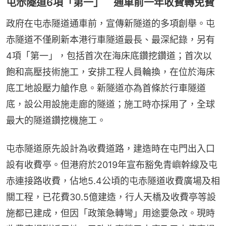
屯赤隧道6項「第一」 通車前一年收費轉免費
政府在屯赤隧道通車前，宣傳新隧道的多項創舉。屯
赤隧道不僅刷新本港行車隧道最長、最深紀錄，另有
4項「第一」，包括首次在海床底鑽挖鑽道；首次以
飽和高壓技術施工，安排工程人員輪換，在位於海床
底工地設壓力艙作息。新隧道亦為首條於行車隧道
底，設公用設施走廊的隧道；施工時亦採用了，全球
最大的隧道鑽挖機施工。
屯赤隧道原先設計為收費道路，建造時在屯門出入口
設有收費亭。但港府於2019年宣布豁免青嶼幹線及屯
赤連接路收費，佔地5.4公頃的屯赤隧道收費廣場及相
關工程，已花費30.5億建造，行人天橋及收費亭等設
施都已建成，但因「政策急轉彎」用途要急改。現時