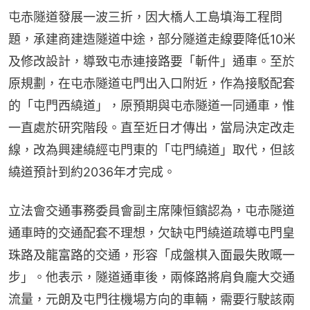
屯赤隧道發展一波三折，因大橋人工島填海工程問
題，承建商建造隧道中途，部分隧道走線要降低10米
及修改設計，導致屯赤連接路要「斬件」通車。至於
原規劃，在屯赤隧道屯門出入口附近，作為接駁配套
的「屯門西繞道」，原預期與屯赤隧道一同通車，惟
一直處於研究階段。直至近日才傳出，當局決定改走
線，改為興建繞經屯門東的「屯門繞道」取代，但該
繞道預計到約2036年才完成。
立法會交通事務委員會副主席陳恒鑌認為，屯赤隧道
通車時的交通配套不理想，欠缺屯門繞道疏導屯門皇
珠路及龍富路的交通，形容「成盤棋入面最失敗嘅一
步」。他表示，隧道通車後，兩條路將肩負龐大交通
流量，元朗及屯門往機場方向的車輛，需要行駛該兩