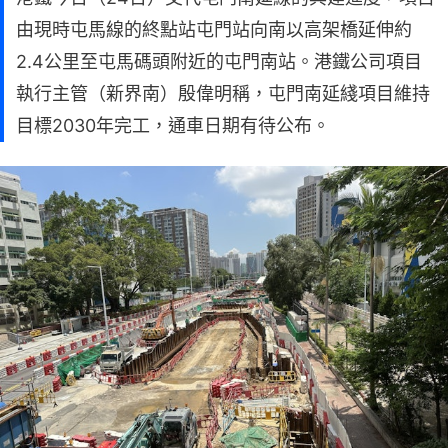
由現時屯馬線的終點站屯門站向南以高架橋延伸約
2.4公里至屯馬碼頭附近的屯門南站。港鐵公司項目
執行主管（新界南）殷偉明稱，屯門南延綫項目維持
目標2030年完工，通車日期有待公布。