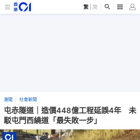
繁
|
简
港聞
社會新聞
屯赤隧道｜造價448億工程延誤4年 未
駁屯門西繞道「最失敗一步」