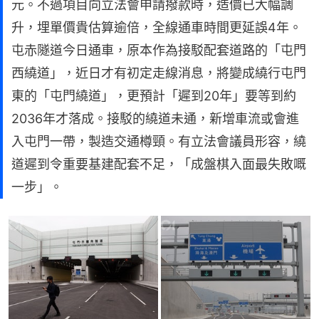
元。不過項目向立法會申請撥款時，造價已大幅調
升，埋單價貴估算逾倍，全線通車時間更延誤4年。
屯赤隧道今日通車，原本作為接駁配套道路的「屯門
西繞道」，近日才有初定走線消息，將變成繞行屯門
東的「屯門繞道」，更預計「遲到20年」要等到約
2036年才落成。接駁的繞道未通，新增車流或會進
入屯門一帶，製造交通樽頸。有立法會議員形容，繞
道遲到令重要基建配套不足，「成盤棋入面最失敗嘅
一步」。