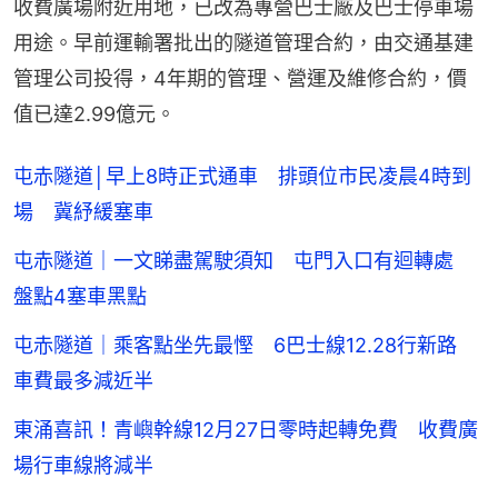
收費廣場附近用地，已改為專營巴士廠及巴士停車場
用途。早前運輸署批出的隧道管理合約，由交通基建
管理公司投得，4年期的管理、營運及維修合約，價
值已達2.99億元。
屯赤隧道│早上8時正式通車 排頭位市民凌晨4時到
場 冀紓緩塞車
屯赤隧道｜一文睇盡駕駛須知 屯門入口有迴轉處
盤點4塞車黑點
屯赤隧道｜乘客點坐先最慳 6巴士線12.28行新路
車費最多減近半
東涌喜訊！青嶼幹線12月27日零時起轉免費 收費廣
場行車線將減半