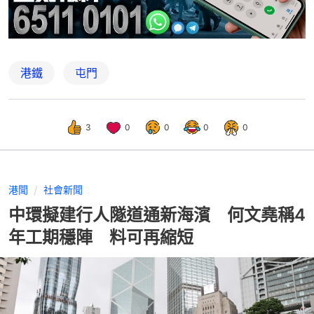
港鐵
屯門
3
0
0
0
0
港聞
社會新聞
中環擬建行人隧道通新海濱 何文堯稱4
年工期穩陣 料可再縮短