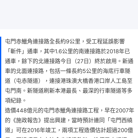
屯門赤鱲角連接路全長約9公里，受工程延誤影響
「斬件」通車，其中1.6公里的南連接路於2018年已
通車，餘下的北連接路今日（27日）終於啟用。新通
車的北面連接路，包括一條長約5公里的海底行車隧
道（屯赤隧道），連接港珠澳大橋香港口岸人工島至
屯門南。新隧道刷新本港最長、最深的行車隧道等多
項紀錄。
造價448億元的屯門赤鱲角連接路工程，早在2007年
的《施政報告》提出興建，當時預計連同「屯門西繞
道」可在2016年竣工，兩項工程造價估計超過200億