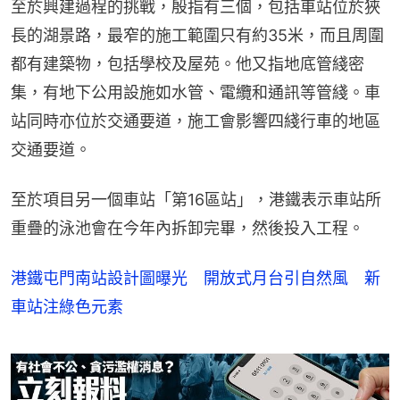
至於興建過程的挑戰，殷指有三個，包括車站位於狹
長的湖景路，最窄的施工範圍只有約35米，而且周圍
都有建築物，包括學校及屋苑。他又指地底管綫密
集，有地下公用設施如水管、電纜和通訊等管綫。車
站同時亦位於交通要道，施工會影響四綫行車的地區
交通要道。
至於項目另一個車站「第16區站」，港鐵表示車站所
重疊的泳池會在今年內拆卸完畢，然後投入工程。
港鐵屯門南站設計圖曝光 開放式月台引自然風 新
車站注綠色元素