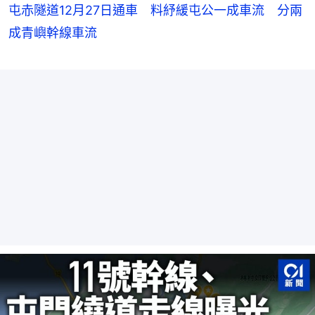
屯赤隧道12月27日通車 料紓緩屯公一成車流 分兩
成青嶼幹線車流