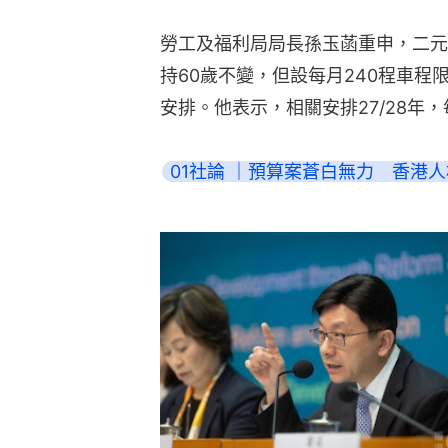
勞工及福利局局長孫玉菡重申，二元
持60歲不變，但設每月240程車程
安排。他表示，相關安排27/28年，
01社論 ｜預算案蒼白無力　香港