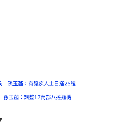
夠 孫玉菡：有殘疾人士日搭25程
 孫玉菡：調整1.7萬部八達通機
▼