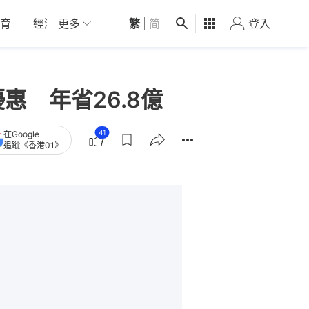
育
經濟
更多
01深圳
繁
觀點
|
简
健康
好食玩飛
登入
女
惠 年省26.8億
41
在Google
追蹤《香港01》