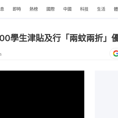
息
即時
熱榜
國際
中國
科技
生活
體
00學生津貼及行「兩蚊兩折」優
5