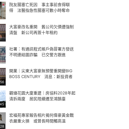
院友腸塞亡死因 事主事前食得瞓
得 法醫指急性腸塞可數小時奪命
大富豪改名重開 舊公司欠債遭強制
清盤 新公司再簽十年租約
社署：有通訊程式帳戶偽冒署方發送
不明連結圖詐騙 已交警方跟進
開業｜尖東大富豪無預警重開變BIG
BOSS CENTURY 消息：新投資者
:56
觀塘花園大廈重建｜房協料2028年起
清拆兩廈 居民陸續遷至鴻鵠臺
:45
宏福苑專家報告相片揭何偉豪黃金戰
衣嚴重火損 或曾長時間觸高溫
:28