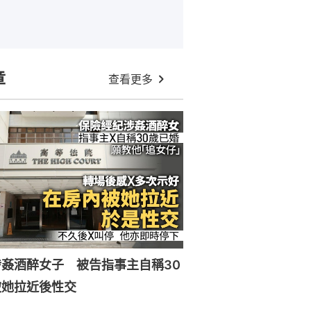
章
查看更多
姦酒醉女子 被告指事主自稱30
被她拉近後性交