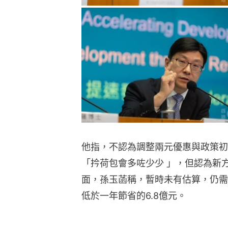
他指，不認為調整兩元優惠與政策初
「扲荷包會多咗少少 」，但認為新
面，孫玉菡稱，暫時未有估算，仍需
低於一年節省的6.8億元。