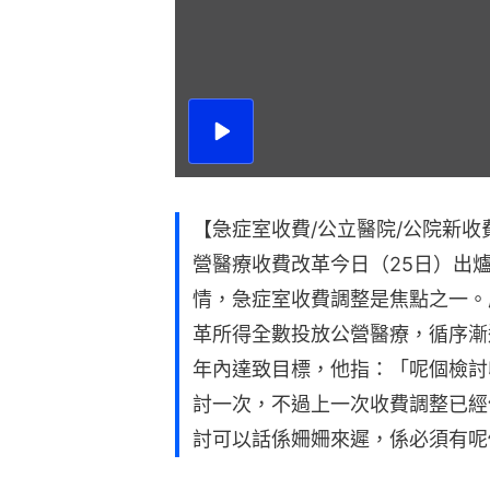
播
放
影
片
【急症室收費/公立醫院/公院新收
營醫療收費改革今日（25日）出
情，急症室收費調整是焦點之一。
革所得全數投放公營醫療，循序漸
年內達致目標，他指：「呢個檢討
討一次，不過上一次收費調整已經係
討可以話係姍姍來遲，係必須有呢