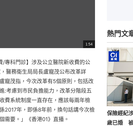
熱門文
1:54
總
共
時
間
費/專科門診】涉及公立醫院新收費的公
爐，醫務衞生局局長盧寵茂公布改革詳
盧寵茂指，今次改革有5個原則，包括改
進:考慮到市民負擔能力，改革分階段五
收費系統制度一直存在，應該每兩年檢
2017年，即係8年前，換句話講今次檢
保險經紀涉
個需要。」《香港01》直播。
歲已婚 