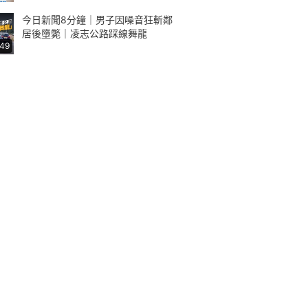
今日新聞8分鐘｜男子因噪音狂斬鄰
居後墮斃｜凌志公路踩線舞龍
:49