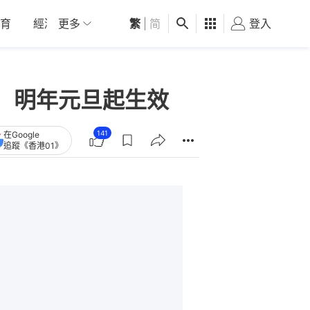
育
經濟
更多
01深圳
繁
觀點
|
简
健康
好食玩飛
登入
女
 明年元旦起生效
141
在Google
追蹤《香港01》