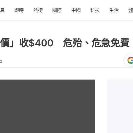
息
即時
熱榜
國際
中國
科技
生活
體
價」收$400 危殆、危急免費
52