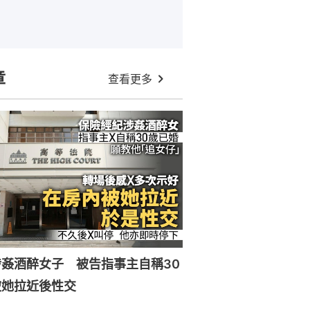
章
查看更多
姦酒醉女子 被告指事主自稱30
被她拉近後性交