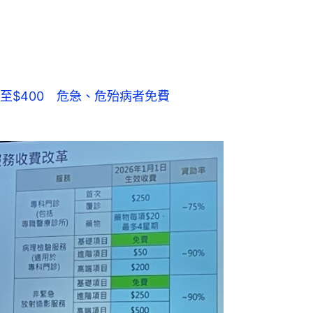
至$400 危急、危殆病者免費