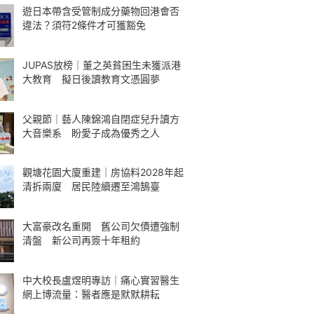
遊日本帶含受管制成分藥物回港會否
違法？須符2條件才可獲豁免
JUPAS放榜｜董之英貧困生未獲派港
大教育 擬日後讀教育文憑圓夢
父親節｜藝人陳錦鴻自閉症兒升讀方
大音樂系 盼愛子成為優秀之人
觀塘花園大廈重建｜房協料2028年起
清拆兩廈 居民陸續遷至鴻鵠臺
大富豪改名重開 舊公司欠債遭強制
清盤 新公司再簽十年租約
中大校長盧煜明專訪｜痛心實習醫生
網上博流量：醫者應是默默耕耘