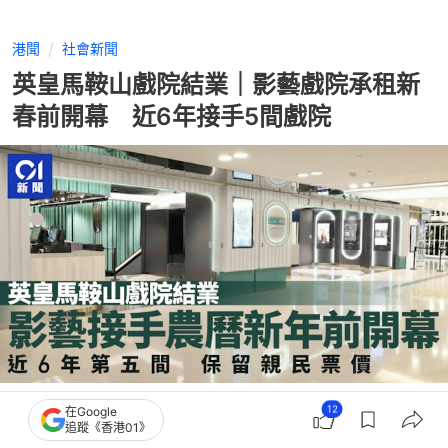
港聞
社會新聞
英皇馬鞍山戲院結業｜影藝戲院承租新
春前開幕 近6年接手5間戲院
撰文：
歐陽德浩
12
在Google
出版：
2026-01-16 17:27
更新：
2026-01-16 19:58
追蹤《香港01》