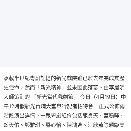
承載半世紀粵劇記憶的新光戲院雖已於去年完成其歷
史使命，然而「新光精神」並未因此落幕。由李居明
大師策劃的 「新光當代戲劇節」 今日（4月19日）中
午12時假新光黃埔大堂舉行記者招待會，正式公佈兩
階段演出詳情。一眾粵劇紅伶包括龍貫天、蓋鳴暉、
藍天佑、鄭雅琪、梁心怡、陳鴻進、江欣燕等親臨支