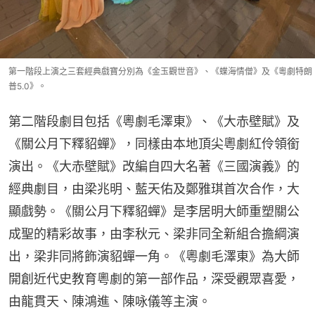
第一階段上演之三套經典戲寶分別為《金玉觀世音》、《蝶海情僧》及《粵劇特朗
普5.0》。
第二階段劇目包括《粵劇毛澤東》、《大赤壁賦》及
《關公月下釋貂蟬》，同樣由本地頂尖粵劇紅伶領銜
演出。《大赤壁賦》改編自四大名著《三國演義》的
經典劇目，由梁兆明、藍天佑及鄭雅琪首次合作，大
顯戲勢。《關公月下釋貂蟬》是李居明大師重塑關公
成聖的精彩故事，由李秋元、梁非同全新組合擔綱演
出，梁非同將飾演貂蟬一角。《粵劇毛澤東》為大師
開創近代史教育粵劇的第一部作品，深受觀眾喜愛，
由龍貫天、陳鴻進、陳咏儀等主演。