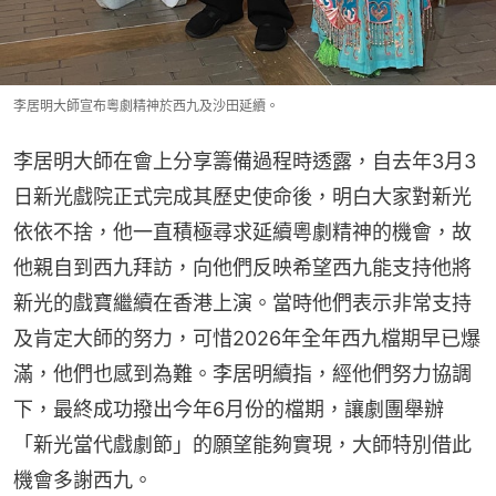
李居明大師宣布粵劇精神於西九及沙田延續。
李居明大師在會上分享籌備過程時透露，自去年3月3
日新光戲院正式完成其歷史使命後，明白大家對新光
依依不捨，他一直積極尋求延續粵劇精神的機會，故
他親自到西九拜訪，向他們反映希望西九能支持他將
新光的戲寶繼續在香港上演。當時他們表示非常支持
及肯定大師的努力，可惜2026年全年西九檔期早已爆
滿，他們也感到為難。李居明續指，經他們努力協調
下，最終成功撥出今年6月份的檔期，讓劇團舉辦
「新光當代戲劇節」的願望能夠實現，大師特別借此
機會多謝西九。