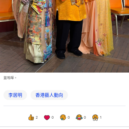
蓋鳴暉。
李居明
香港藝人動向
2
0
0
0
1