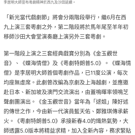
李居明大師宣布粵劇精神於西九及沙田延續。
「新光當代戲劇節」將會分兩階段舉行，繼6月在西
九上演三套粵劇之外，第二階段將於馬年尾至羊年初
移師沙田大會堂演奏廳上演另外三套粵劇。
第一階段上演之三套經典戲寶分別為《金玉觀世
音》、《蝶海情僧》及《粵劇特朗普5.0》。《蝶海情
僧》是李居明大師首個粵劇作品，已11度公演，每次
均座無虛席。此劇曾改編為京劇及上海越劇，並應邀
赴日本、新加坡及澳門交流演出，由蓋鳴暉率領鳴芝
聲劇團演出。《金玉觀世音》當年為「逑姐」陳好述
的傳世之作，今由新一代演員藍天佑、鄭雅琪傳承薪
火。《粵劇特朗普5.0》承接新春4.0的熾熱氣勢，大
師透露5.0版本將精益求精，加入全新內容，務求緊貼