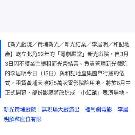
【新光戲院／黃埔新光／新光結業／李居明／和記地
產】屹立北角52年的「粵劇殿堂」新光戲院，自3月
3日因不獲業主續租而光榮結業。負責管理新光戲院
的李居明今日（15日）與和記地產集團舉行簽約儀
式，租賃黃埔天地近5萬呎電影院院用地，將於6月中
正式開幕，部份影廳將改造成「小紅館」表演場地。
新光黃埔戲院｜無現場大戲演出 播粵劇電影 李居
明解釋座位有限