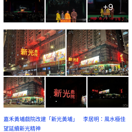
+
9
嘉禾黃埔戲院改建「新光黃埔」 李居明：風水極佳
望延續新光精神