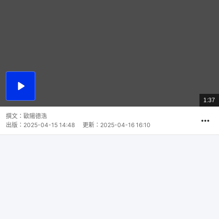
播
放
1:37
總
影
共
片
時
撰文：
歐陽德浩
間
出版：
2025-04-15 14:48
更新：
2025-04-16 16:10