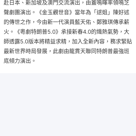
赴日本、新加坡及澳門交流演出，由蓋鳴暉率領鳴芝
聲劇團演出。《金玉觀世音》當年為「逑姐」陳好述
的傳世之作，今由新一代演員藍天佑、鄭雅琪傳承薪
火。《粵劇特朗普5.0》承接新春4.0的熾熱氣勢，大
師透露5.0版本將精益求精，加入全新內容，務求緊貼
最新世界時局發展，此劇由龍貫天聯同特朗普最強班
底傾力演出。