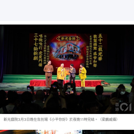
新光戲院3月3日晚在告別場《小平你好》於夜晚11時完結。（梁鵬威攝）