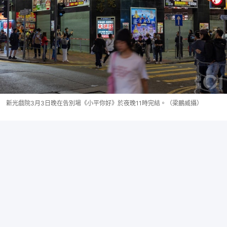
新光戲院3月3日晚在告別場《小平你好》於夜晚11時完結。（梁鵬威攝）