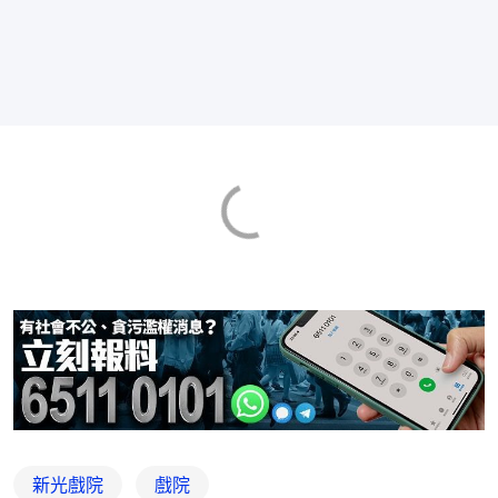
新光戲院
戲院