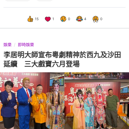
15
1
0
4
0
娛樂
即時娛樂
李居明大師宣布粵劇精神於西九及沙田
延續 三大戲寶六月登場