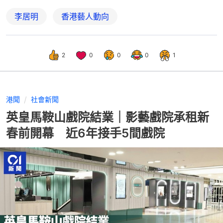
李居明
香港藝人動向
2
0
0
0
1
港聞
社會新聞
英皇馬鞍山戲院結業｜影藝戲院承租新
春前開幕 近6年接手5間戲院