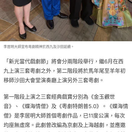
李居明大師宣布粵劇精神於西九及沙田延續。
「新光當代戲劇節」將會分兩階段舉行，繼6月在西
九上演三套粵劇之外，第二階段將於馬年尾至羊年初
移師沙田大會堂演奏廳上演另外三套粵劇。
第一階段上演之三套經典戲寶分別為《金玉觀世
音》、《蝶海情僧》及《粵劇特朗普5.0》。《蝶海情
僧》是李居明大師首個粵劇作品，已11度公演，每次
均座無虛席。此劇曾改編為京劇及上海越劇，並應邀