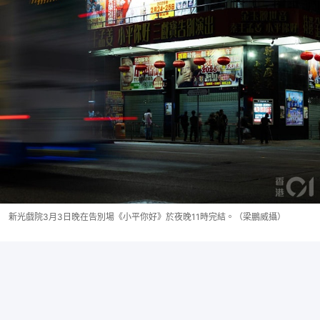
新光戲院3月3日晚在告別場《小平你好》於夜晚11時完結。（梁鵬威攝）