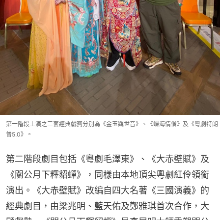
第一階段上演之三套經典戲寶分別為《金玉觀世音》、《蝶海情僧》及《粵劇特朗
普5.0》。
第二階段劇目包括《粵劇毛澤東》、《大赤壁賦》及
《關公月下釋貂蟬》，同樣由本地頂尖粵劇紅伶領銜
演出。《大赤壁賦》改編自四大名著《三國演義》的
經典劇目，由梁兆明、藍天佑及鄭雅琪首次合作，大