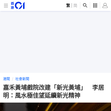
繁
|
简
港聞
社會新聞
嘉禾黃埔戲院改建「新光黃埔」 李居
明：風水極佳望延續新光精神