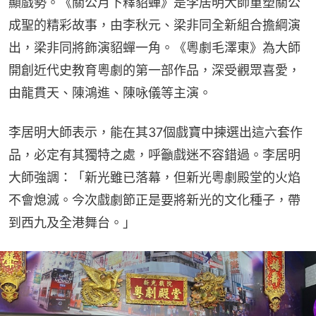
顯戲勢。《關公月下釋貂蟬》是李居明大師重塑關公
成聖的精彩故事，由李秋元、梁非同全新組合擔綱演
出，梁非同將飾演貂蟬一角。《粵劇毛澤東》為大師
開創近代史教育粵劇的第一部作品，深受觀眾喜愛，
由龍貫天、陳鴻進、陳咏儀等主演。
李居明大師表示，能在其37個戲寶中揀選出這六套作
品，必定有其獨特之處，呼籲戲迷不容錯過。李居明
大師強調：「新光雖已落幕，但新光粵劇殿堂的火焰
不會熄滅。今次戲劇節正是要將新光的文化種子，帶
到西九及全港舞台。」