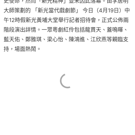
史使命，然而「新光精神」並未因此落幕。由李居明
大師策劃的 「新光當代戲劇節」 今日（4月19日）中
午12時假新光黃埔大堂舉行記者招待會，正式公佈兩
階段演出詳情。一眾粵劇紅伶包括龍貫天、蓋鳴暉、
藍天佑、鄭雅琪、梁心怡、陳鴻進、江欣燕等親臨支
持，場面熱鬧。