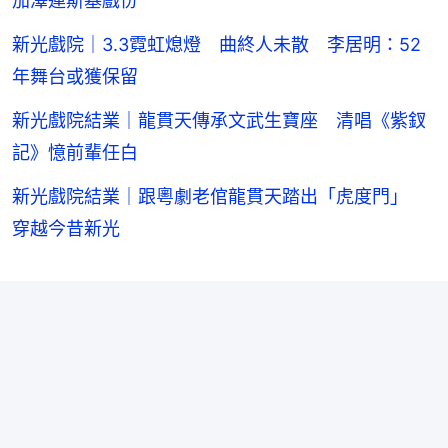
加澤連斯基戲份
新光戲院｜3.3霓虹熄燈 曲終人未散 李居明：52
年舞台或獲保留
新光戲院結業｜龍貫天傳承文武生寶座 清唱《紫釵
記》憶前輩任白
新光戲院結業｜跟粵劇老倌龍貫天踏出「虎度門」
穿越今昔新光