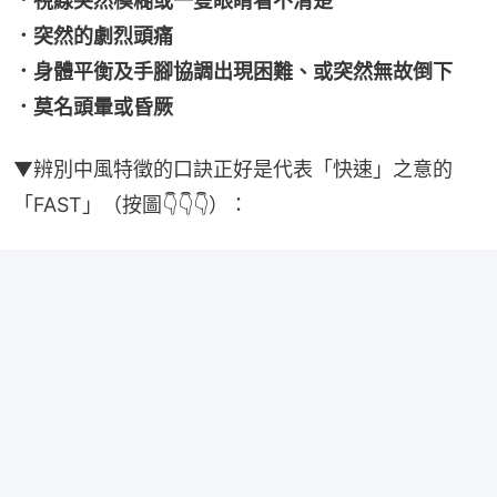
．視線突然模糊或一隻眼睛看不清楚
．突然的劇烈頭痛
．身體平衡及手腳協調出現困難、或突然無故倒下
．莫名頭暈或昏厥
▼辨別中風特徵的口訣正好是代表「快速」之意的
「FAST」（按圖👇👇👇）：