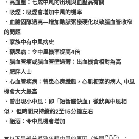
．高血壓：七成中風的出現與血壓高有關
．吸煙：吸煙會增加中風的機率
．血膽固醇過高—增加動脈粥樣硬化以致腦血管收窄
的問題
．家族中有中風病史
．糖尿病：令中風機率提高4倍
．腦血管瘤或腦血管壁過薄：出血機會相對為高
．肥胖人士
．心血管疾病：曾患心房纖顫，心肌梗塞的病人, 中風
機會大大提高
．曾出現小中風：即「短暫腦缺血」徵狀與中風相
似， 但時間只持續約2至15分鐘左右
．酗酒：令中風機會增加
▼以下是部分導致年輕中風的原因（按圖👇👇👇）：