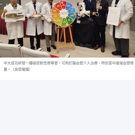
中大成功研發一種磁控軟性微導管，可用於腦血管介入治療，特別是中遠端血管栓
塞。（吳焜曜攝）