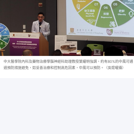
中大醫學院內科及藥物治療學腦神經科助理教授葉耀明強調，約有80%的中風可通
過預防措施避免，如妥善治療和控制高危因素，中風可以預防。（吳焜曜攝）