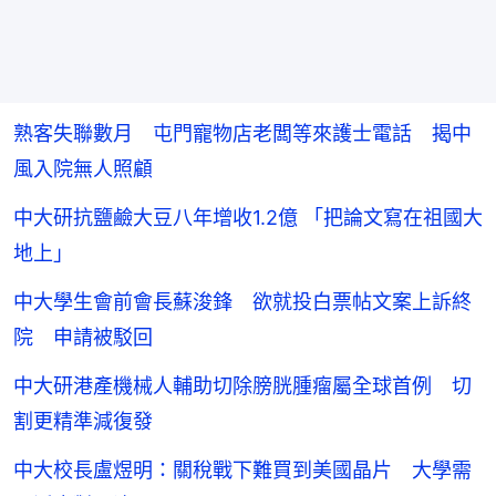
熟客失聯數月 屯門寵物店老闆等來護士電話 揭中
風入院無人照顧
中大研抗鹽鹼大豆八年增收1.2億 「把論文寫在祖國大
地上」
中大學生會前會長蘇浚鋒 欲就投白票帖文案上訴終
院 申請被駁回
中大研港產機械人輔助切除膀胱腫瘤屬全球首例 切
割更精準減復發
中大校長盧煜明：關稅戰下難買到美國晶片 大學需