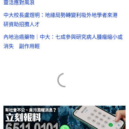
靈活應對風浪
中大校長盧煜明：地緣局勢轉變利吸外地學者來港
研資助招攬人才
內地治癌藥物｜中大：七成參與研究病人腫瘤縮小或
消失 副作用輕