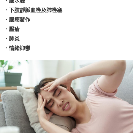
．腦水腫
．下肢靜脈血栓及肺栓塞
．腦癇發作
．壓瘡
．肺炎
．情緒抑鬱