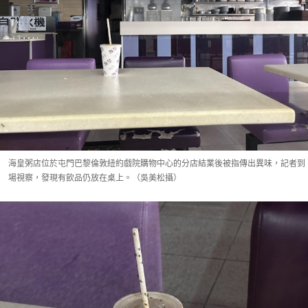
海皇粥店位於屯門巴黎倫敦紐約戲院購物中心的分店結業後被指傳出異味，記者到
場視察，發現有飲品仍放在桌上。（吳美松攝）