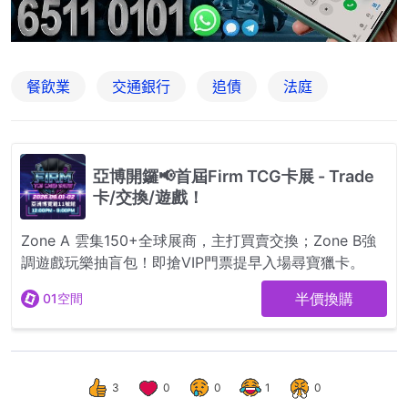
餐飲業
交通銀行
追債
法庭
3
0
0
1
0