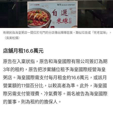
有網民指海皇粥店一間位於屯門的分店傳出陣陣惡臭，類似垃圾或「死老鼠味」。
（吳美松攝）
店舖月租16.6萬元
原告在入稟狀指，原告和海皇國際有限公司簽訂為期
3年的租約，原告把涉案舖位租予海皇國際經營海皇
粥店。海皇國際需支付每月租金約16.6萬元，或該月
營業額的11個百分比，以較高者為準。此外，海皇國
際另需支付管理費、冷氣費等。兩名被告為海皇國際
的董事，則為租約的擔保人。