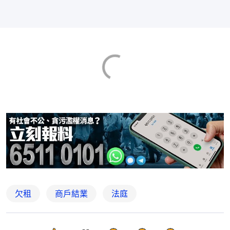
欠租
商戶結業
法庭