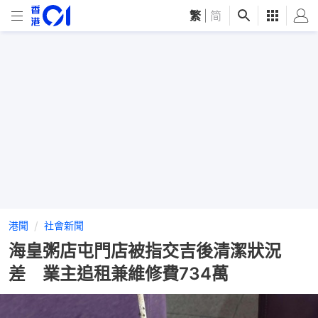
繁
|
简
港聞
社會新聞
海皇粥店屯門店被指交吉後清潔狀況
差 業主追租兼維修費734萬