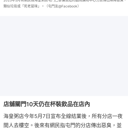
2025年5月有網民指海皇粥店屯門巴黎倫敦紐約戲院購物中心分店傳出陣陣惡臭，
類似垃圾或「死老鼠味」。（屯門友@Facebook）
店舖關門10天仍在杯裝飲品在店內
海皇粥店今年5月7日宣布全線結業後，所有分店一夜
間人去樓空。後來有網民指屯門的分店傳出惡臭，並