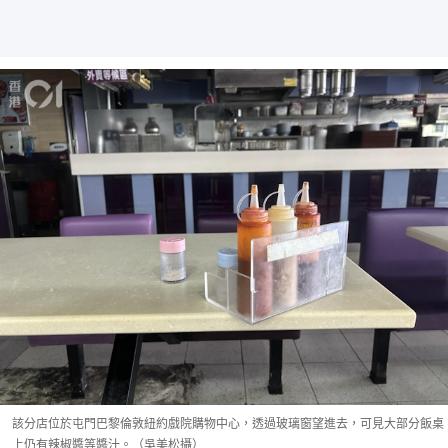
該分店位於屯門巴黎倫敦紐約戲院購物中心，透過玻璃窗望進去，可見大部分飯桌
上仍有辣椒醬等醬汁。（吳美松攝）