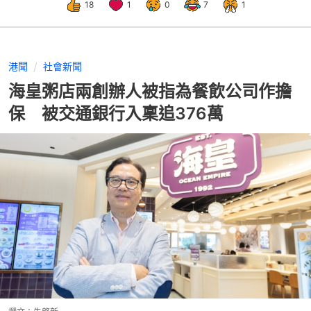
18
1
0
7
1
港聞
社會新聞
海皇粥店兩創辦人被指為餐飲公司作擔
保 被交通銀行入稟追376萬