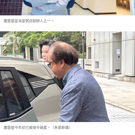
蕭楚基是海皇粥店創辦人之一。
蕭楚基今年初已被頒令破產。（朱棨新攝）