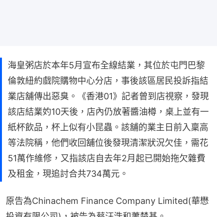
海皇粥店於本年5月宣布全線結業，其位於屯門巴黎
倫敦紐約戲院購物中心分店，事後該區居民投訴指結
業店舖傳出惡臭。《香港01》記者曾到店視察，發現
該店結業妁10天後，店內仍放著醬油樽，桌上並有一
紙杯飲品，杯上似有小昆蟲。該舖的業主日前入稟高
等法院稱，他們收回舖位後發現清潔狀況欠佳，需花
51萬作維修，又指該店自去年2月起已開始拖欠雜費
及租金，現追討合共734萬元。
原告為Chinachem Finance Company Limited(華懋
投資有限公司)，被告為蔡汪浩和蕭楚基。