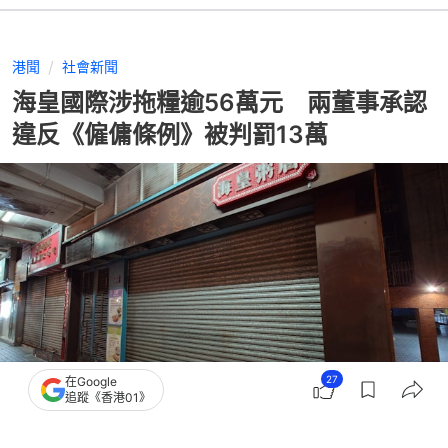
港聞
社會新聞
海皇國際涉拖糧逾56萬元 兩董事承認
違反《僱傭條例》被判罰13萬
27
在Google
追蹤《香港01》
撰文：
譚曉彤
出版：
2026-04-27 18:23
更新：
2026-04-27 18:23