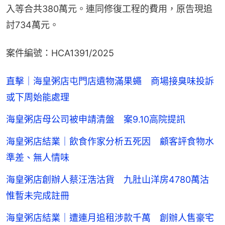
入等合共380萬元。連同修復工程的費用，原告現追
討734萬元。
案件編號：HCA1391/2025
直擊｜海皇粥店屯門店遺物滿果蠅 商場接臭味投訴
或下周始能處理
海皇粥店母公司被申請清盤 案9.10高院提訊
海皇粥店結業｜飲食作家分析五死因 顧客評食物水
準差、無人情味
海皇粥店創辦人蔡汪浩沽貨 九肚山洋房4780萬沽
惟暫未完成註冊
海皇粥店結業｜遭連月追租涉款千萬 創辦人售豪宅