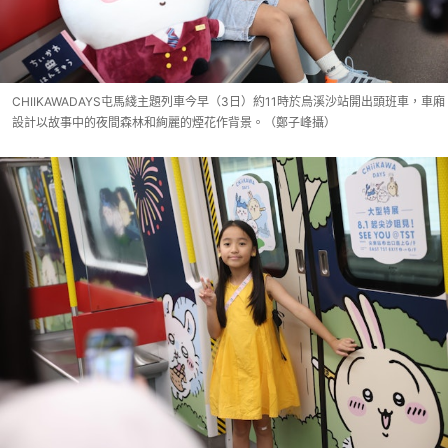
CHIIKAWADAYS屯馬綫主題列車今早（3日）約11時於烏溪沙站開出頭班車，車廂
設計以故事中的夜間森林和絢麗的煙花作背景。（鄭子峰攝）