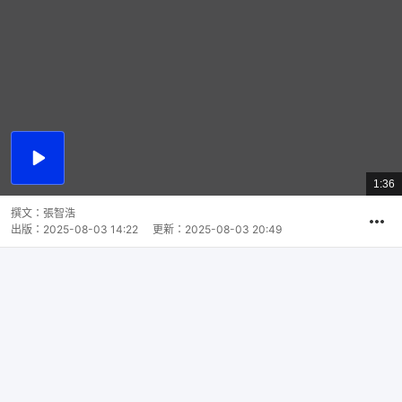
播
放
1:36
總
影
共
片
時
撰文：
張智浩
間
出版：
2025-08-03 14:22
更新：
2025-08-03 20:49