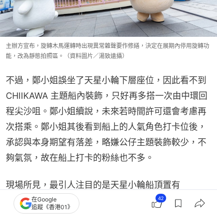
主辦方宣布，旋轉木馬運轉時出現異常雜聲要作修繕，決定在展期內停用旋轉功
能，改為靜態拍照區。（資料圖片／湯致遠攝）
不過，鄭小姐誤坐了天星小輪下層座位，因此看不到
CHIIKAWA 主題船內裝飾，只好再多搭一次由中環回
程尖沙咀。鄭小姐續說，未來若時間許可還會考慮再
次搭乘。鄭小姐其後看到船上的人氣角色打卡位後，
承認與本身期望有落差，略嫌公仔主題裝飾較少，不
夠氣氛，故在船上打卡的粉絲也不多。
現場所見，最引人注目的是天星小輪船頂置有
CHIIKAWA三大主要角色的巨型公仔裝飾，而船上座
42
在Google
追蹤《香港01》
位置有兩三個角色公仔裝飾，供粉絲打卡，還有船艙