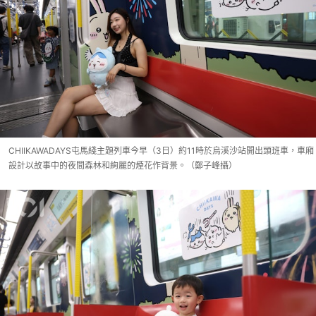
CHIIKAWADAYS屯馬綫主題列車今早（3日）約11時於烏溪沙站開出頭班車，車廂
設計以故事中的夜間森林和絢麗的煙花作背景。（鄭子峰攝）