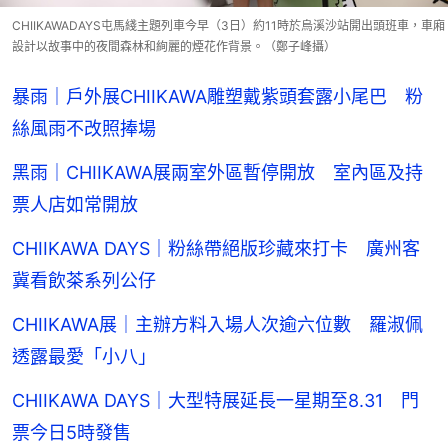
CHIIKAWADAYS屯馬綫主題列車今早（3日）約11時於烏溪沙站開出頭班車，車廂
設計以故事中的夜間森林和絢麗的煙花作背景。（鄭子峰攝）
暴雨｜戶外展CHIIKAWA雕塑戴紫頭套露小尾巴 粉
絲風雨不改照捧場
黑雨｜CHIIKAWA展兩室外區暫停開放 室內區及持
票人店如常開放
CHIIKAWA DAYS｜粉絲帶絕版珍藏來打卡 廣州客
冀看飲茶系列公仔
CHIIKAWA展｜主辦方料入場人次逾六位數 羅淑佩
透露最愛「小八」
CHIIKAWA DAYS｜大型特展延長一星期至8.31 門
票今日5時發售