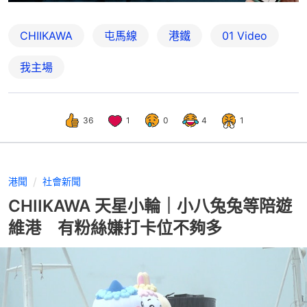
CHIIKAWA
屯馬線
港鐵
01 Video
我主場
36
1
0
4
1
港聞
社會新聞
CHIIKAWA 天星小輪｜小八兔兔等陪遊
維港 有粉絲嫌打卡位不夠多