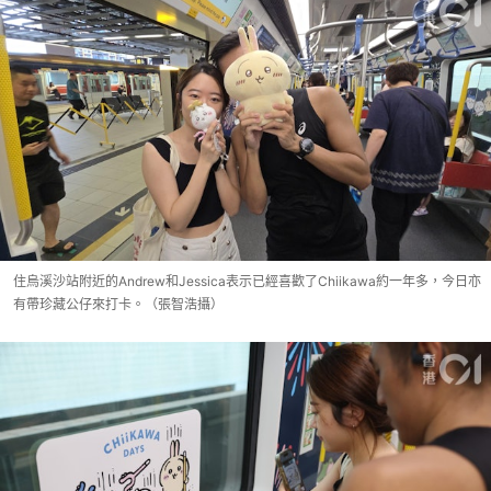
住烏溪沙站附近的Andrew和Jessica表示已經喜歡了Chiikawa約一年多，今日亦
有帶珍藏公仔來打卡。（張智浩攝）