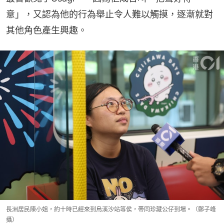
意」，又認為他的行為舉止令人難以觸摸，逐漸就對
其他角色產生興趣。
長洲居民陳小姐，約十時已經來到烏溪沙站等侯，帶同珍藏公仔到場。（鄭子峰
攝）