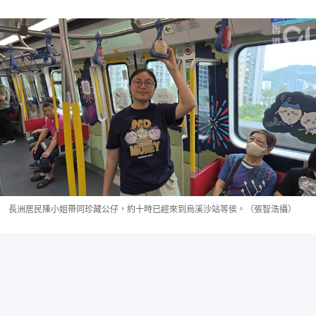
長洲居民陳小姐帶同珍藏公仔，約十時已經來到烏溪沙站等侯。（張智浩攝）