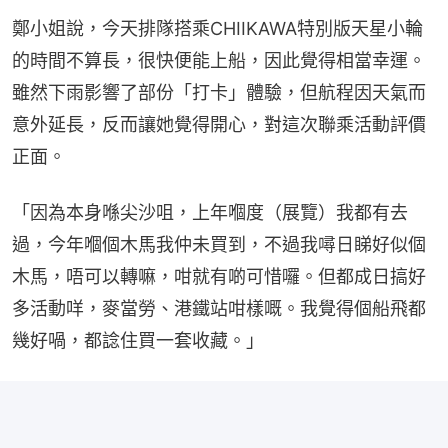
鄭小姐說，今天排隊搭乘CHIIKAWA特別版天星小輪
的時間不算長，很快便能上船，因此覺得相當幸運。
雖然下雨影響了部份「打卡」體驗，但航程因天氣而
意外延長，反而讓她覺得開心，對這次聯乘活動評價
正面。
「因為本身喺尖沙咀，上年嗰度（展覽）我都有去
過，今年嗰個木馬我仲未買到，不過我噚日睇好似個
木馬，唔可以轉嘛，咁就有啲可惜囉。但都成日搞好
多活動咩，麥當勞、港鐵站咁樣嘅。我覺得個船飛都
幾好喎，都諗住買一套收藏。」