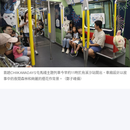
首趟CHIIKAWADAYS屯馬綫主題列車今早約11時於烏溪沙站開出，車廂設計以故
事中的夜間森林和絢麗的煙花作背景。（鄭子峰攝）