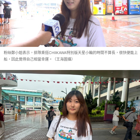
粉絲鄭小姐表示，排隊乘搭CHIIKAWA特別版天星小輪的時間不算長，很快便能上
船，因此覺得自己相當幸運。（王海圖攝）