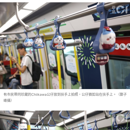
有市民帶同珍藏的Chiikawa公仔放到扶手上拍照，公仔猶如站在扶手上。（鄭子
峰攝）