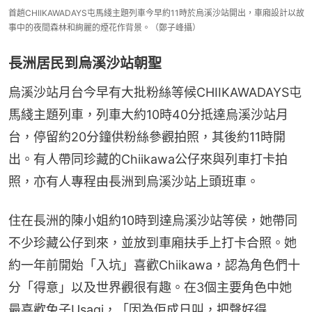
首趟CHIIKAWADAYS屯馬綫主題列車今早約11時於烏溪沙站開出，車廂設計以故
事中的夜間森林和絢麗的煙花作背景。（鄭子峰攝）
長洲居民到烏溪沙站朝聖
烏溪沙站月台今早有大批粉絲等候CHIIKAWADAYS屯
馬綫主題列車，列車大約10時40分抵達烏溪沙站月
台，停留約20分鐘供粉絲參觀拍照，其後約11時開
出。有人帶同珍藏的Chiikawa公仔來與列車打卡拍
照，亦有人專程由長洲到烏溪沙站上頭班車。
住在長洲的陳小姐約10時到達烏溪沙站等侯，她帶同
不少珍藏公仔到來，並放到車廂扶手上打卡合照。她
約一年前開始「入坑」喜歡Chiikawa，認為角色們十
分「得意」以及世界觀很有趣。在3個主要角色中她
最喜歡兔子Usagi，「因為佢成日叫，把聲好得