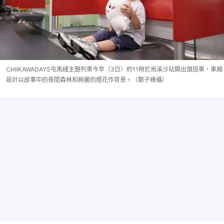
CHIIKAWADAYS屯馬綫主題列車今早（3日）約11時於烏溪沙站開出頭班車，車廂
設計以故事中的夜間森林和絢麗的煙花作背景。（鄭子峰攝）