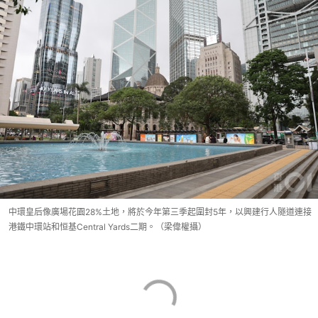
中環皇后像廣場花園28%土地，將於今年第三季起圍封5年，以興建行人隧道連接
港鐵中環站和恒基Central Yards二期。（梁偉權攝）