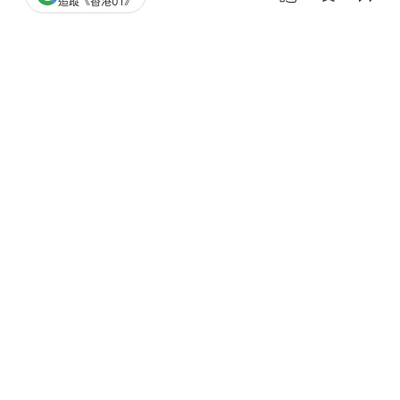
追蹤《香港01》
播
放
0:00
總
影
共
片
時
撰文：
凌逸德
間
出版：
2026-05-21 01:44
更新：
2026-05-21 07:46
隨粉嶺繞道開通、率先於上月中（2026年4月19日）
啟用的龍躍頭交匯處環形行人天橋，至昨日（5月20