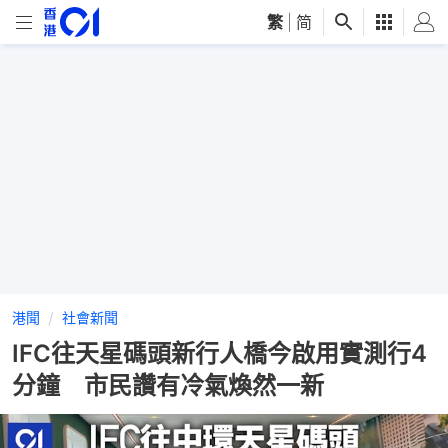
繁
|
简
港聞
社會新聞
IFC往天星碼頭新行人橋今啟用實測行4
分鐘 市民讚有冷氣煥然一新