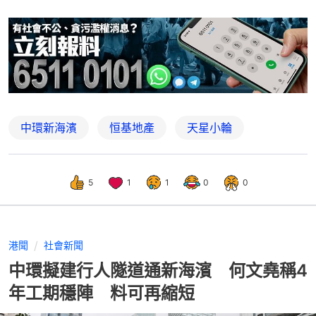
中環新海濱
恒基地產
天星小輪
5
1
1
0
0
港聞
社會新聞
中環擬建行人隧道通新海濱 何文堯稱4
年工期穩陣 料可再縮短