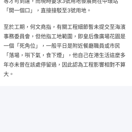
等才可到達，而現時要求3號用地發展商在中環站
「開一個口」，直接接駁至3號用地。
至於工期，何文堯指，有關工程細節暫未提交至海濱
事務委員會，但他指工地範圍，即皇后像廣場花園是
一個「死角位」，一般平日是附近餐廳職員或市民
「落場，唞下氣，食下煙」，他自己在港生活這麼多
年亦未曾在該處停留過，因此認為工程影響相對不算
大。