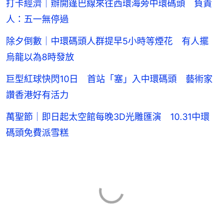
打卡經濟｜辦開篷巴線來往西環海旁中環碼頭 負責
人：五一無停過
除夕倒數｜中環碼頭人群提早5小時等煙花 有人擺
烏龍以為8時發放
巨型紅球快閃10日 首站「塞」入中環碼頭 藝術家
讚香港好有活力
萬聖節｜即日起太空館每晚3D光雕匯演 10.31中環
碼頭免費派雪糕