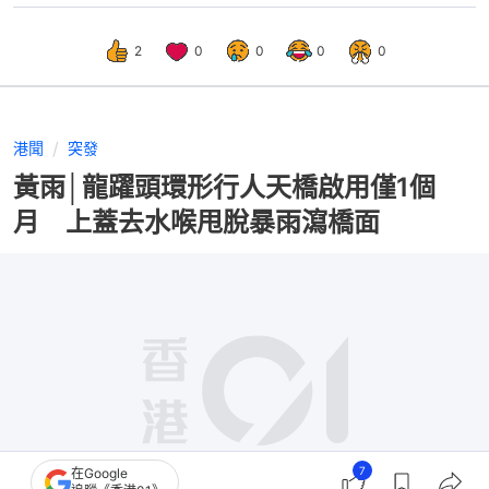
2
0
0
0
0
港聞
突發
黃雨│龍躍頭環形行人天橋啟用僅1個
月 上蓋去水喉甩脫暴雨瀉橋面
7
在Google