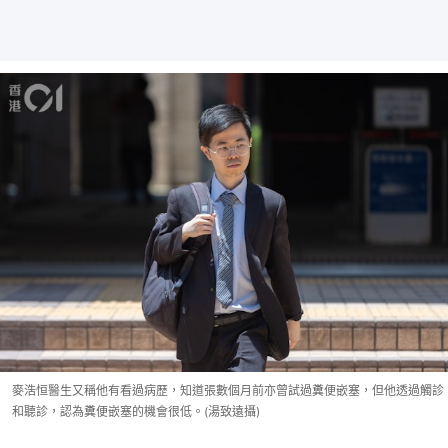
麥浩恒醫生又稱他有看過病歷，知道張數個月前亦曾試過糞便嵌塞，但他透過觸診
和聽診，認為糞便嵌塞的機會很低。(湯致遠攝)