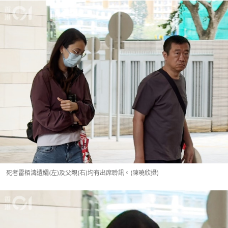
死者雷栢濤遺孀(左)及父親(右)均有出席聆訊。(陳曉欣攝)