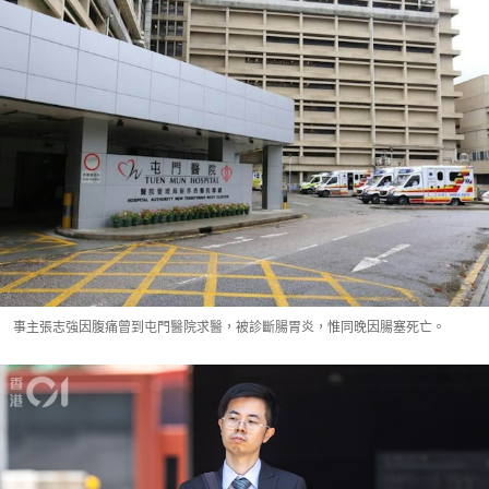
事主張志強因腹痛曾到屯門醫院求醫，被診斷腸胃炎，惟同晚因腸塞死亡。