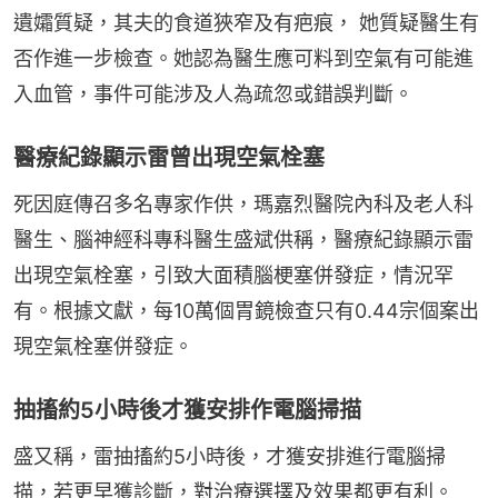
遺孀質疑，其夫的食道狹窄及有疤痕， 她質疑醫生有
否作進一步檢查。她認為醫生應可料到空氣有可能進
入血管，事件可能涉及人為疏忽或錯誤判斷。
醫療紀錄顯示雷曾出現空氣栓塞
死因庭傳召多名專家作供，瑪嘉烈醫院內科及老人科
醫生、腦神經科專科醫生盛斌供稱，醫療紀錄顯示雷
出現空氣栓塞，引致大面積腦梗塞併發症，情況罕
有。根據文獻，每10萬個胃鏡檢查只有0.44宗個案出
現空氣栓塞併發症。
抽搐約5小時後才獲安排作電腦掃描
盛又稱，雷抽搐約5小時後，才獲安排進行電腦掃
描，若更早獲診斷，對治療選擇及效果都更有利。