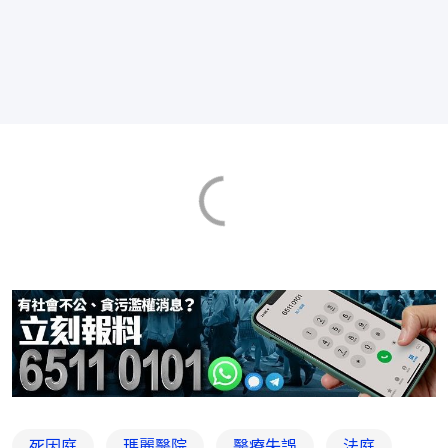
死因庭
瑪麗醫院
醫療失誤
法庭