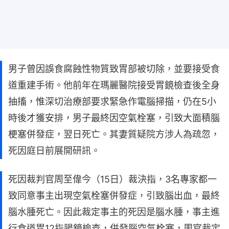
男子曾因誤食腐蝕性物質致胃部被切除，並要接受食
道重建手術。他前年在瑪麗醫院接受胃鏡檢查後全身
抽搐，惟深切治療部要求緊急作電腦掃描，仍在5小
時後才獲安排，男子最終因空氣栓塞，引致大面積腦
梗塞併發症，翌日死亡。其妻質疑院方涉人為疏忽，
死因庭日前展開研訊。
死因裁判官周至偉今（15日）裁決指，3名專家都一
致同意事主出現空氣栓塞併發症，引致腦出血，最終
腦水腫死亡。因此裁定事主的死因是腦水腫，事主進
行食道胃12指腸鏡檢查，併發腦空氣栓塞，周官裁定