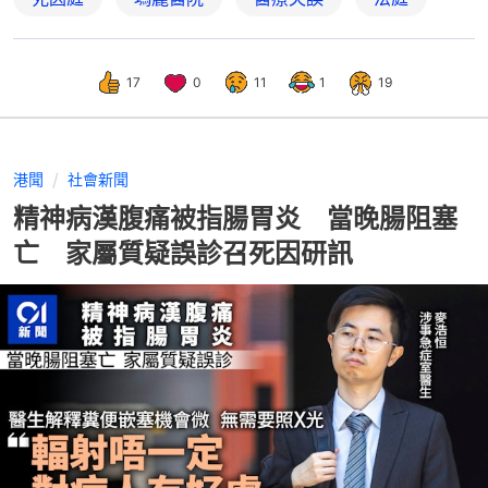
17
0
11
1
19
港聞
社會新聞
精神病漢腹痛被指腸胃炎 當晚腸阻塞
亡 家屬質疑誤診召死因研訊