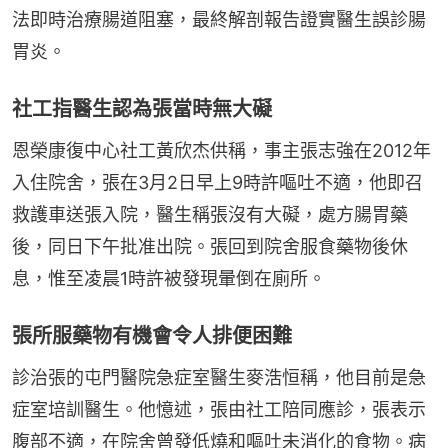
法即時治療腸道阻塞，最終解剖報告證實醫生誤診腸
胃炎。
社工指醫生認為張當時無大礙
恩榮康復中心社工黃欣杰供稱，事主張志強在2012年
入住院舍，張在3月2日早上9時許嘔吐不適，他即召
救護車送張入院，醫生稱張沒有大礙，處方腸胃藥
後，同日下午批准出院。張回到院舍服食藥物後休
息，惟至凌晨1時許被發現暈倒在廁所。
張所服藥物有機會令人排便困難
診治張的屯門醫院急症室醫生麥浩恒稱，他目前是急
症室培訓醫生。他憶述，張由社工陪同應診，張表示
腹部不適，在院舍曾發低燒和嘔吐未消化的食物。病