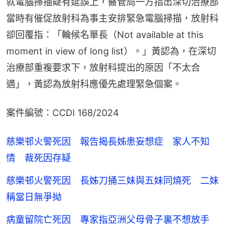
就電腦掃描疑有延誤上，醫管局一方指出深切治療部
當時有催促放射科為事主安排緊急電腦掃描，放射科
卻回覆指：「輪候名單長（Not available at this 
moment in view of long list）。」黃認為，在深切
治療部重複要求下，放射科提出的原因「不太合
適」，黃認為放射科應優先處理緊急個案。
案件編號：CCDI 168/2024
慈樂邨火警死因 報告揭長姊患妄想症 家人不知
情 裁死因存疑
慈樂邨火警死因 長姊刀捅三妹與五妹同燒死 二妹
稱當日無爭拗
病童留院亡死因 專家指亞洲父母骨子裏不想放手