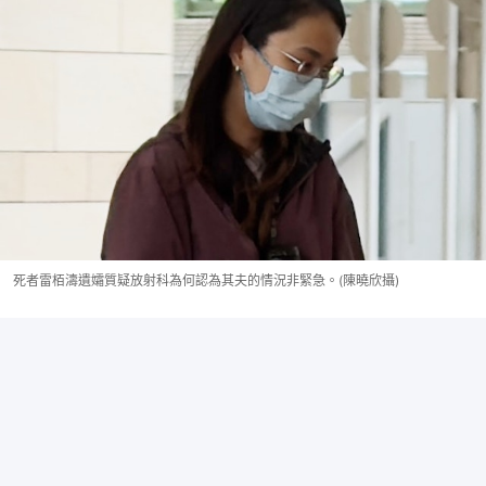
死者雷栢濤遺孀質疑放射科為何認為其夫的情況非緊急。(陳曉欣攝)