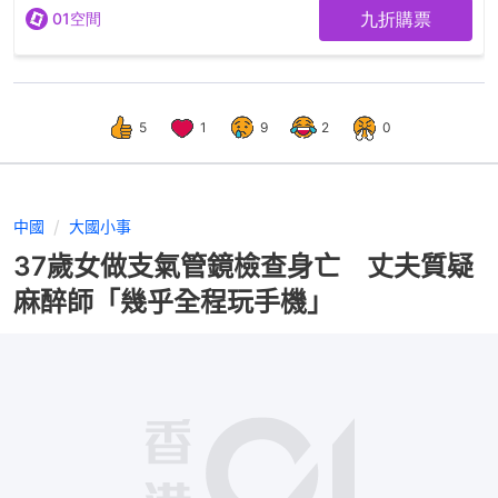
5
1
9
2
0
中國
大國小事
37歲女做支氣管鏡檢查身亡 丈夫質疑
麻醉師「幾乎全程玩手機」