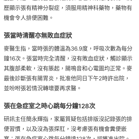
歷顯示張有精神分裂症，須服用精神科藥物，藥物有
機會令人排便困難。
張當時清醒亦無敗血症狀
麥醫生指，當時張的體溫為36.9度，呼吸次數為每分
鐘16次。張當時完全清醒，沒有敗血症狀，觸診顯示
其腹部柔軟，沒有脹起，腸鳴音和心電圖均正常。麥
最後診斷張有腸胃炎，批准他同日下午2時許出院，
並吩咐張若情況轉壞要再求醫。
張在急症室之時心跳每分鐘128次
研訊主任簡永輝指，家屬質疑包括排版沒記錄張的排
便習慣，以及沒為張探肛，沒考慮張有機會糞便嵌
塞；張在急症室心跳每分鐘達128次，卻獲准出院。