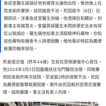
急症室醫生疑誤診他有腸胃炎讓他出院，惟他晚上在
院舍廁所暈倒，送院搶救不治。死因庭今（6日）召
開研訊，涉事急症室醫生供稱，他憑摸肚和聽診，判
斷事主有腸胃炎，家屬質疑醫生未問排便史及未有探
肛以致誤診，醫生稱他知事主須服精神科藥物，亦知
該些藥物有機會令人排便困難，惟他看診時認為糞便
嵌塞的機率很低。
死者張志強（終年44歲）生前在恩榮康復中心居住，
他2024年3月2日因腹痛送往屯門醫院治理，同晚暈
倒院舍廁所再次送院，至凌晨2時許證實不治，死因
為糞便嵌塞導致腸阻塞。案件由死因裁判官周志偉審
理，設陪審團，事主沒有家人列席。