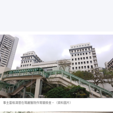
事主雷栢濤曾在瑪麗醫院作胃鏡檢查。（資料圖片）