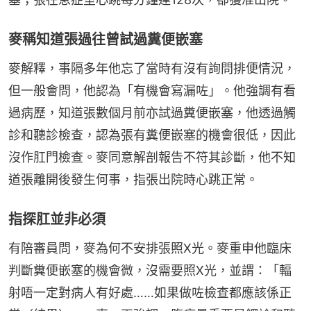
麥稱知道張過往曾試過糞便嵌塞
麥解釋，事隔多年他忘了當時有沒有詢問排便情況，
但一般會問，他認為「有機會寫漏咗」。他強調有看
過病歷，知道張數個月前亦試過糞便嵌塞，他透過觸
診和聽診檢查，認為張有糞便嵌塞的機會很低，因此
沒作肛門檢查。麥同意解剖報告不符其診斷，他不知
道張離開後發生何事，指張出院時心跳正常。
指探肛並非必須
有陪審員問，麥為何不安排張照X光。麥重申他臨床
判斷糞便嵌塞的機會微，沒需要照X光，並謂：「輻
射唔一定對病人有好處……如果做咗檢查都應該係正