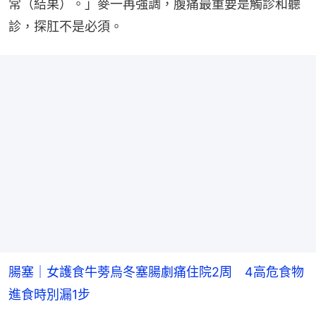
常（結果）。」麥一再強調，腹痛最重要是觸診和聽
診，探肛不是必須。
腸塞｜女護食牛蒡烏冬塞腸劇痛住院2周 4高危食物
進食時別漏1步