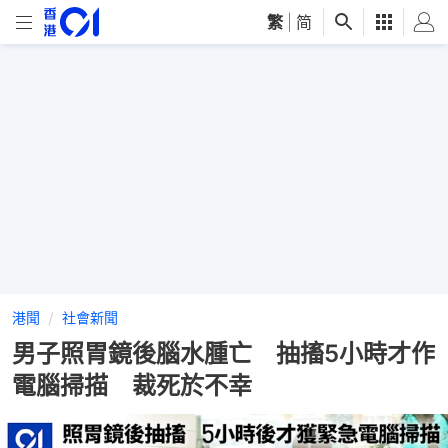
繁
|
简
港聞
社會新聞
男子照胃鏡後腦水腫亡 抽搐5小時才作
電腦掃描 裁死於不幸