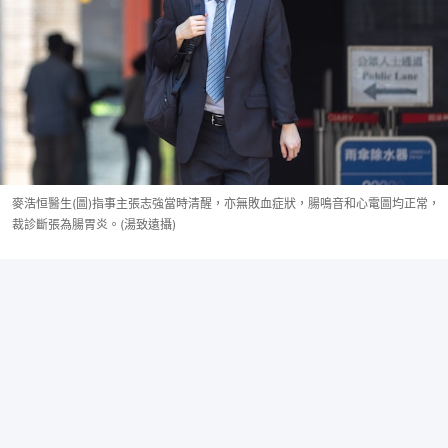
麥浩恒醫生(圖)指事主張志強當時清醒，亦無敗血症狀，腸鳴音和心電圖均正常，
裁診斷張為腸胃炎。(湯致遠攝)