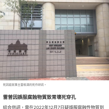
死因庭就事主雷栢濤的死作研訊。
雷曾因誤服腐蝕物質致胃壞死穿孔
綜合供詞，雷在2022年12月7日疑誤服腐蝕性物質到