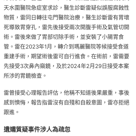
天水圍醫院急症室求診，醫生診斷雷疑似誤服腐蝕性
物質，雷同日轉往屯門醫院治療，醫生診斷雷有胃壞
死導致胃穿孔，雷先後接受兩次開腹手術及氣管切開
術。雷後來做了胃部切除手術，並安裝了小腸胃食
管。雷在2023年1月，轉介到瑪麗醫院等候接受食道
重建手術，期望術後雷可自行進食。在術前，雷需要
先接受3次鼻內窺鏡，及於2024年2月29日接受本案
所涉的胃鏡檢查。
雷曾接受心理報告評估，他稱不知道後果嚴重，事後
感到懊悔，報告指雷沒有自殘和自殺意圖，雷亦拒絕
跟進。
遺孀質疑事件涉人為疏忽