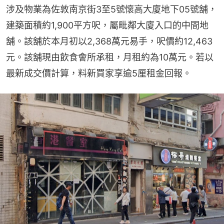
涉及物業為佐敦南京街3至5號懷高大廈地下05號舖，
建築面積約1,900平方呎，屬毗鄰大廈入口的中間地
舖。該舖於本月初以2,368萬元易手，呎價約12,463
元。該舖現由飲食會所承租，月租約為10萬元。若以
最新成交價計算，料新買家享逾5厘租金回報。