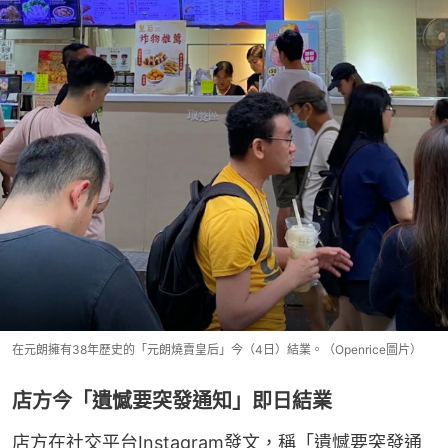
在元朗擁有38年歷史的「元朗燒賣皇后」今（4日）結業。（Openrice圖片）
店方今「遺憾要突發通知」即日結業
店方在社交平台Instagram發文，稱「遺憾要突發通