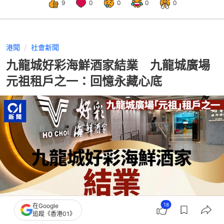
9
0
0
0
0
港聞
社會新聞
九龍城好彩海鮮酒家結業 九龍城廣場
元祖租戶之一：回憶永藏心底
18
在Google
追蹤《香港01》