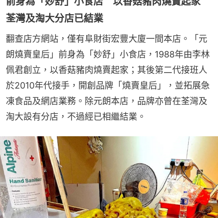
前身為「妙舒」小食店 以香菇豬肉燒賣起家
荃灣及淘大分店已結業
翻查店方網站，僅有阜財街宏豐大廈一間本店。「元
朗燒賣皇后」前身為「妙舒」小食店，1988年由李林
佩君創立，以香菇豬肉燒賣起家；其後第二代接班人
於2010年代接手，開創品牌「燒賣皇后」，並拓展急
凍食品及網店業務。除元朗本店，品牌亦曾在荃灣及
淘大設有分店，不過經已相繼結業。