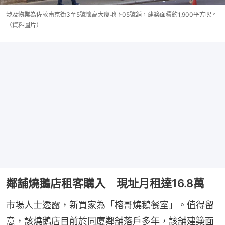
涉及物業為佐敦南京街3至5號懷高大廈地下05號舖，建築面積約1,900平方呎。
（資料圖片）
鄰舖燒鵝店租客購入 現址月租達16.8萬
市場人士透露，新買家為「榕哥燒鵝餐室」。值得留
意，該燒鵝店目前於同廈鄰舖落戶多年，該舖建築面