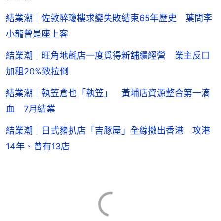
結業潮｜佐敦醉瓊樓求變失敗結束65年歷史 葉問李
小龍曾是座上客
結業潮｜旺角地氈店一度覓得新舖續經營 業主反口
加租20%致拉倒
結業潮｜執笠倉也「執笠」 黃埔店資源整合第一滴
血 7月結業
結業潮｜日式豬扒店「吉豚屋」全線撤出香港 攻港
14年、曾有13店