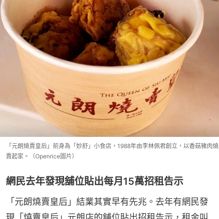
「元朗燒賣皇后」前身為「妙舒」小食店，1988年由李林佩君創立，以香菇豬肉燒
賣起家。（Openrice圖片）
網民去年發現舖位貼出每月15萬招租告示
「元朗燒賣皇后」結業其實早有先兆。去年有網民發
現「燒賣皇后」元朗店的舖位貼出招租告示，租金叫