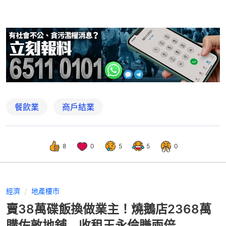
餐飲業
商戶結業
8
0
5
5
0
經濟
地產樓市
賣38萬碟飯換做業主！燒鵝店2368萬
購佐敦地舖 收租王永倫賺兩倍