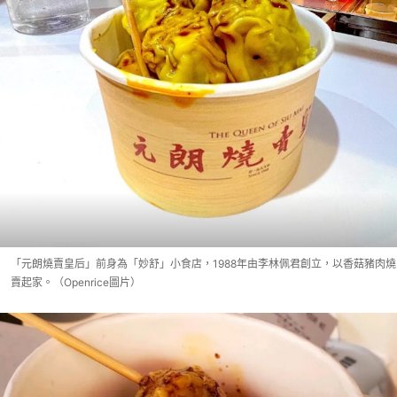
「元朗燒賣皇后」前身為「妙舒」小食店，1988年由李林佩君創立，以香菇豬肉燒
賣起家。（Openrice圖片）