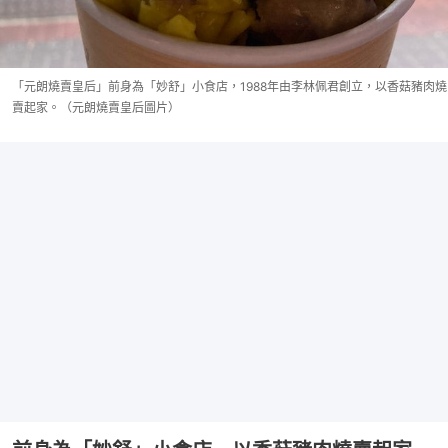
「元朗燒賣皇后」前身為「妙舒」小食店，1988年由李林佩君創立，以香菇豬肉燒
賣起家。（元朗燒賣皇后圖片）