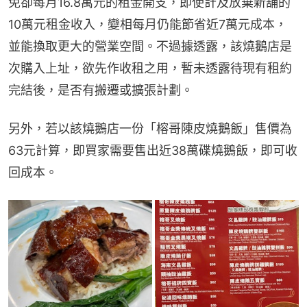
免卻每月16.8萬元的租金開支，即使計及放棄新舖的
10萬元租金收入，變相每月仍能節省近7萬元成本，
並能換取更大的營業空間。不過據透露，該燒鵝店是
次購入上址，欲先作收租之用，暫未透露待現有租約
完結後，是否有搬遷或擴張計劃。
另外，若以該燒鵝店一份「榕哥陳皮燒鵝飯」售價為
63元計算，即買家需要售出近38萬碟燒鵝飯，即可收
回成本。