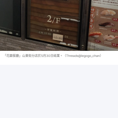
「花園餐廳」山東街分店於5月30日結業。（Threads@legogo_chan）