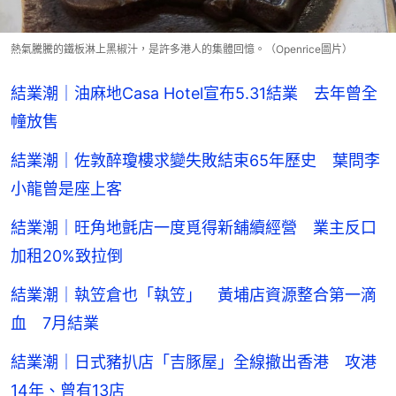
熱氣騰騰的鐵板淋上黑椒汁，是許多港人的集體回憶。（Openrice圖片）
結業潮｜油麻地Casa Hotel宣布5.31結業 去年曾全
幢放售
結業潮｜佐敦醉瓊樓求變失敗結束65年歷史 葉問李
小龍曾是座上客
結業潮｜旺角地氈店一度覓得新舖續經營 業主反口
加租20%致拉倒
結業潮｜執笠倉也「執笠」 黃埔店資源整合第一滴
血 7月結業
結業潮｜日式豬扒店「吉豚屋」全線撤出香港 攻港
14年、曾有13店