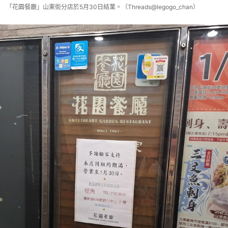
「花園餐廳」山東街分店於5月30日結業。（Threads@legogo_chan）