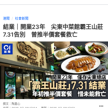
港聞
社會新聞
結業｜開業23年 尖東中菜館霸王山莊
7.31告別 曾推半價套餐救亡
撰文：
陶嘉心