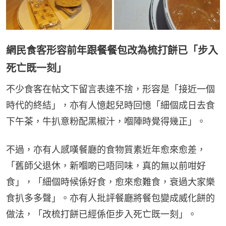
網民食客形容前年跟餐餐包改為梳打餅已「步入
死亡既一刻」
不少食客在帖文下留言表達不捨，形容是「接近一個
時代的終結」，亦有人憶起兒時回憶「細個成日去食
下午茶，牛扒意粉配黑椒汁，嗰陣時覺得幾正」。
不過，亦有人感嘆餐廳的食物質素近年愈來愈差，
「舊師父退休，新嗰啲已唔同味，真的無以前咁好
食」，「細個時候係好食，愈來愈難食，衰過大家樂
食扒多多聲」。亦有人批評餐廳將餐包變成威化餅的
做法，「改梳打餅已經係佢步入死亡既一刻」。