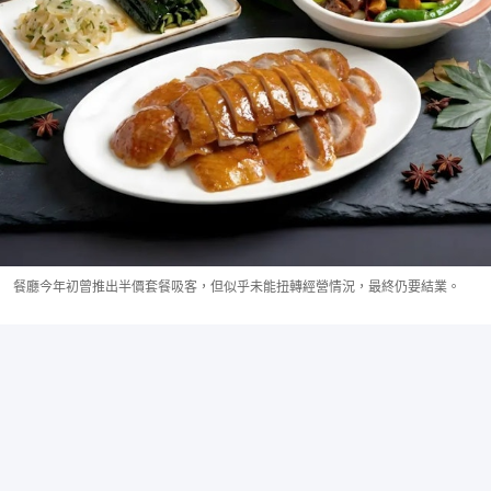
餐廳今年初曾推出半價套餐吸客，但似乎未能扭轉經營情況，最終仍要結業。