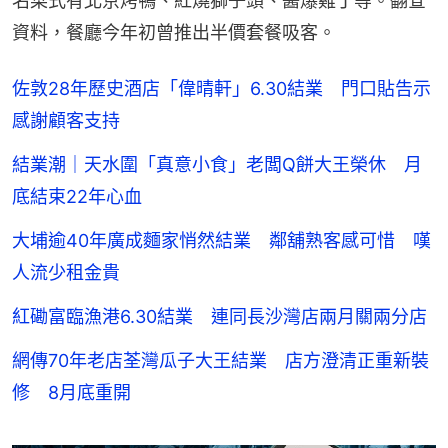
名菜式有北京烤鴨、紅燒獅子頭、醬爆雞丁等。翻查
資料，餐廳今年初曾推出半價套餐吸客。
佐敦28年歷史酒店「偉晴軒」6.30結業 門口貼告示
感謝顧客支持
結業潮｜天水圍「真意小食」老闆Q餅大王榮休 月
底結束22年心血
大埔逾40年廣成麵家悄然結業 鄰舖熟客感可惜 嘆
人流少租金貴
紅磡富臨漁港6.30結業 連同長沙灣店兩月關兩分店
網傳70年老店荃灣瓜子大王結業 店方澄清正重新裝
修 8月底重開