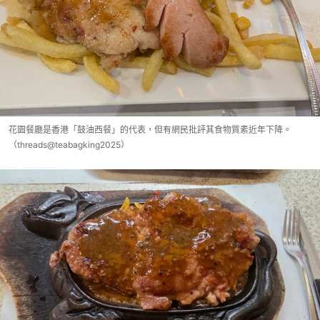
花園餐廳是香港「鼓油西餐」的代表，但有網民批評其食物質素近年下降。
（threads@teabagking2025）