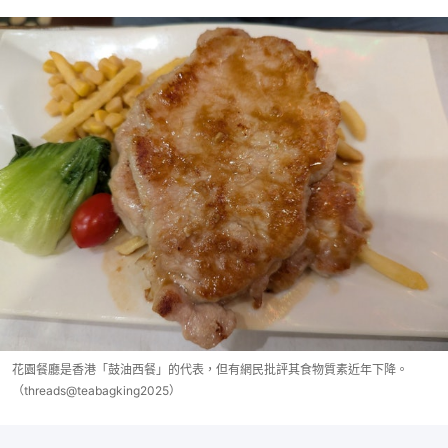
花園餐廳是香港「鼓油西餐」的代表，但有網民批評其食物質素近年下降。
（threads@teabagking2025）