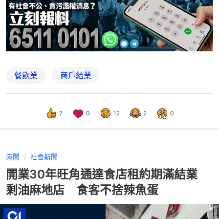
餐飲業
商戶結業
7
0
12
2
0
港聞
社會新聞
開業30年旺角通達食店租約期滿結業
剩油麻地店 食客不捨辣魚蛋