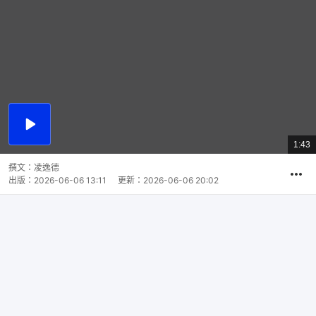
播
放
1:43
總
影
共
片
時
撰文：
凌逸德
間
出版：
2026-06-06 13:11
更新：
2026-06-06 20:02