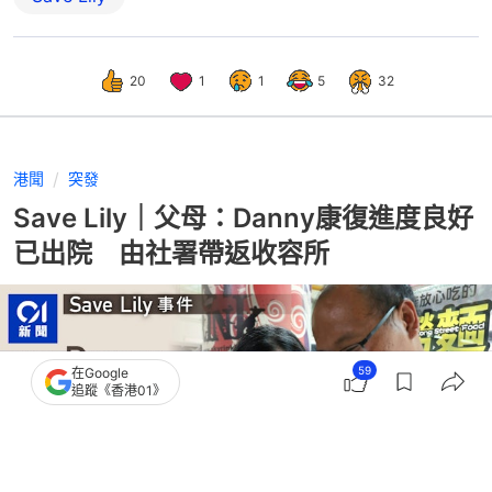
20
1
1
5
32
港聞
突發
Save Lily｜父母：Danny康復進度良好
已出院 由社署帶返收容所
59
在Google
追蹤《香港01》