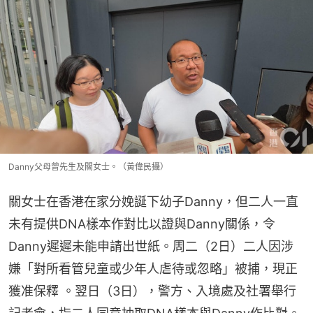
Danny父母曾先生及關女士。（黃偉民攝）
關女士在香港在家分娩誕下幼子Danny，但二人一直
未有提供DNA樣本作對比以證與Danny關係，令
Danny遲遲未能申請出世紙。周二（2日）二人因涉
嫌「對所看管兒童或少年人虐待或忽略」被捕，現正
獲准保釋 。翌日（3日），警方、入境處及社署舉行