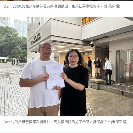
Danny父親曾偉邦在庭外發言時激動落淚，哀求社署高抬貴手。(朱棨新攝)
Danny的父母曾偉邦及關佩仙上周入稟法院為兒子申請人身保護令。(朱棨新攝)