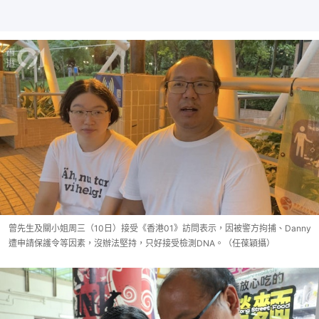
曾先生及關小姐周三（10日）接受《香港01》訪問表示，因被警方拘捕、Danny
遭申請保護令等因素，沒辦法堅持，只好接受檢測DNA。（任葆穎攝）