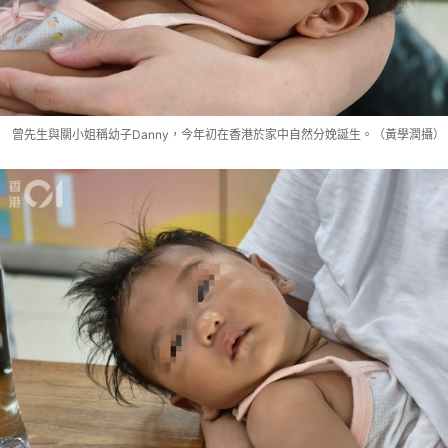
曾先生與關小姐稱幼子Danny，今年初在香港於家中自然分娩誕生。（黃學潤攝）