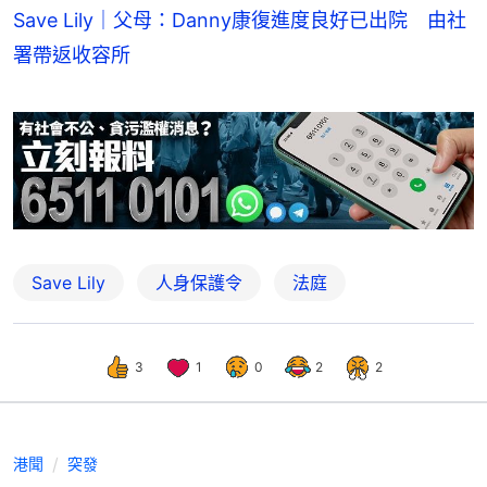
Save Lily｜父母：Danny康復進度良好已出院 由社
署帶返收容所
Save Lily
人身保護令
法庭
3
1
0
2
2
港聞
突發