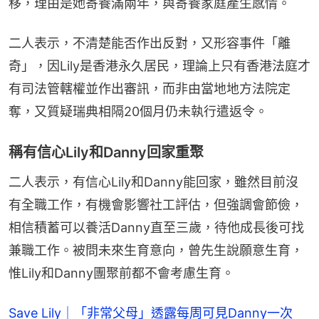
移，理由是她寄養滿兩年，與寄養家庭產生感情。
二人表示，不清楚能否作出反對，又形容事件「離
奇」，因Lily是香港永久居民，理論上只有香港法庭才
有司法管轄權並作出審訊，而非由當地地方法院定
奪，又質疑瑞典相隔20個月仍未執行遣返令。
稱有信心Lily和Danny回家重聚
二人表示，有信心Lily和Danny能回家，雖然目前沒
有全職工作，有機會影響社工評估，但強調會節儉，
相信積蓄可以養活Danny直至三歲，待他成長後可找
兼職工作。被問未來生育意向，曾先生說願意生育，
惟Lily和Danny團聚前都不會考慮生育。
Save Lily｜「非常父母」透露每周可見Danny一次