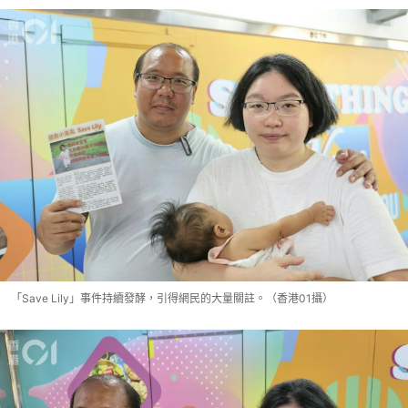
「Save Lily」事件持續發酵，引得網民的大量關註。（香港01攝）