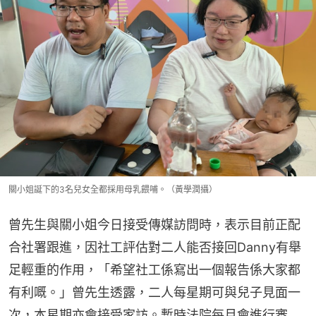
關小姐誕下的3名兒女全都採用母乳餵哺。（黃學潤攝）
曾先生與關小姐今日接受傳媒訪問時，表示目前正配
合社署跟進，因社工評估對二人能否接回Danny有舉
足輕重的作用，「希望社工係寫出一個報告係大家都
有利嘅。」曾先生透露，二人每星期可與兒子見面一
次，本星期亦會接受家訪。暫時法院每月會進行審