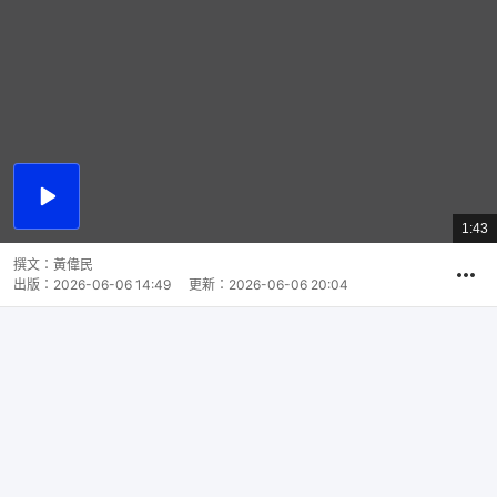
播
放
1:43
總
影
共
片
時
撰文：
黃偉民
間
出版：
2026-06-06 14:49
更新：
2026-06-06 20:04