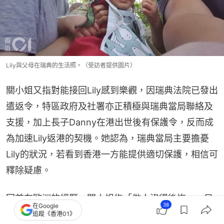
Lily與父母在瑞典的生活照。（受訪者提供圖片）
關小姐又指對能接回Lily感到樂觀，因瑞典法院已發出
遣返令，特區政府及社署亦正積極與瑞典當局聯絡及
支援，加上長子Danny在港出世後有保護令，反而成
為加速Lily返港的契機。她認為，瑞典當局主要擔憂
Lily的狀況，若看到香港一方能提供適切保護，相信可
釋除疑慮。
回首在歐洲的經歷，關小姐指「做人沒得後悔」，只
38
在Google
能從中學習，又指自己是在「踩緊雷 」，日後會學習
追蹤《香港01》