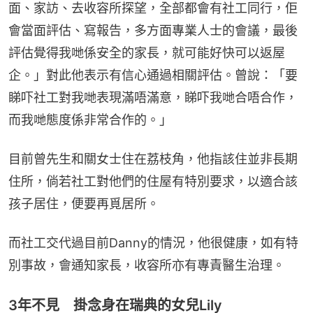
面、家訪、去收容所探望，全部都會有社工同行，佢
會當面評估、寫報告，多方面專業人士的會議，最後
評估覺得我哋係安全的家長，就可能好快可以返屋
企。」對此他表示有信心通過相關評估。曾說：「要
睇吓社工對我哋表現滿唔滿意，睇吓我哋合唔合作，
而我哋態度係非常合作的。」
目前曾先生和關女士住在荔枝角，他指該住並非長期
住所，倘若社工對他們的住屋有特別要求，以適合該
孩子居住，便要再覓居所。
而社工交代過目前Danny的情況，他很健康，如有特
別事故，會通知家長，收容所亦有專責醫生治理。
3年不見 掛念身在瑞典的女兒Lily