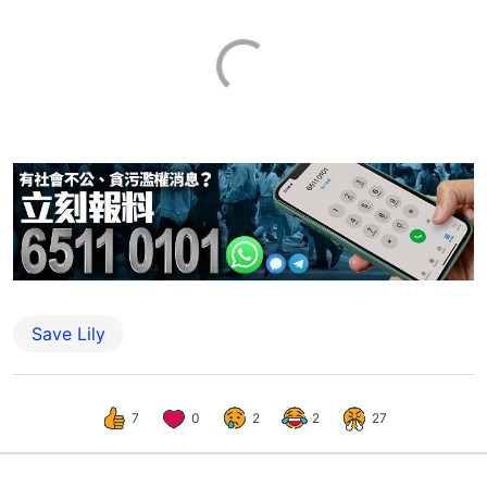
Save Lily
7
0
2
2
27