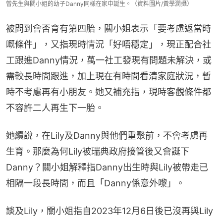
曾先生與關小姐的幼子Danny同樣在家中誕生。（資料圖片/黃學潤攝）
被問到會否育有第四胎，關小姐表示「要考慮返當時
嘅條件」，又指現時情況「好唔穩定」，現正配合社
工跟進Danny情況，萬一社工發現有問題未解決，或
需較長時間跟進，加上現在有時間看清家庭狀況，暫
時不考慮再有小朋友。她又補充指，現時客觀條件都
不容許二人再生下一胎。
她續說，在Lily及Danny與他們重聚前，不會考慮再
生育。那麼為何Lily被瑞典政府接管後又會誕下
Danny？關小姐解釋指Danny出生時與Lily被帶走已
相隔一段長時間，而且「Danny係意外嚟」。
談及Lily，關小姐指自2023年12月6日後已沒再與Lily