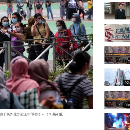
02
00
日)逾千名外傭到維園排隊檢測。（李澤彤攝）