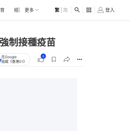
育
經濟
更多
01深圳
繁
觀點
|
简
健康
好食玩飛
登入
女
撤強制接種疫苗
6
在Google
追蹤《香港01》