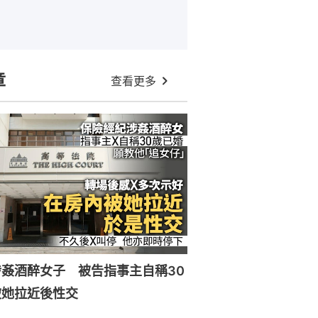
章
查看更多
姦酒醉女子 被告指事主自稱30
被她拉近後性交