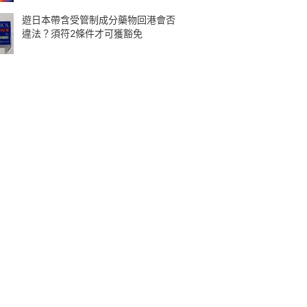
遊日本帶含受管制成分藥物回港會否
違法？須符2條件才可獲豁免