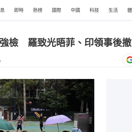
息
即時
熱榜
國際
中國
科技
生活
體
再強檢 羅致光晤菲、印領事後
0