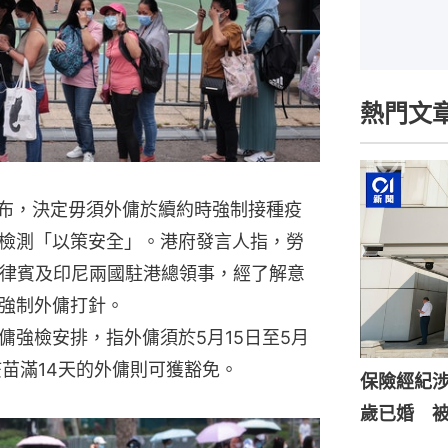
熱門文
宣布，決定毋須外傭於續約時強制接種疫
檢測「以策安全」。港府發言人指，勞
菲律賓及印尼兩國駐港總領事，經了解意
強制外傭打針。
傭強檢安排，指外傭須於5月15日至5月
苗滿14天的外傭則可獲豁免。
保險經紀涉
歲已婚 