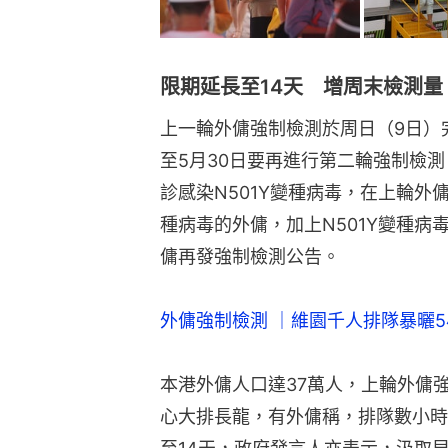
限期延長至14天 增周末檢測量
上一輪外傭強制檢測於周日（9日）
至5月30日要再進行第二輪強制檢
診感染N501Y變種病毒，在上輪外傭
種病毒的外傭，加上N501Y變種病
傭再發強制檢測公告。
外傭強制檢測 ｜維園千人排隊暴曬
本港外傭人口達37萬人，上輪外傭
心大排長龍，有外傭稱，排隊數小時