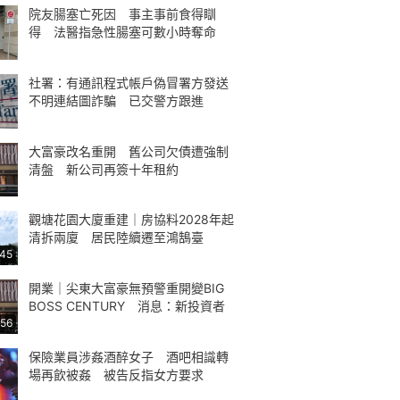
院友腸塞亡死因 事主事前食得瞓
得 法醫指急性腸塞可數小時奪命
社署：有通訊程式帳戶偽冒署方發送
不明連結圖詐騙 已交警方跟進
大富豪改名重開 舊公司欠債遭強制
清盤 新公司再簽十年租約
觀塘花園大廈重建｜房協料2028年起
清拆兩廈 居民陸續遷至鴻鵠臺
:45
開業｜尖東大富豪無預警重開變BIG
BOSS CENTURY 消息：新投資者
:56
保險業員涉姦酒醉女子 酒吧相識轉
場再飲被姦 被告反指女方要求