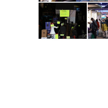
此時此刻，加大資源為市民紓困、為
府的期望。因此，這份預算案繼續採
方面：
(一)全力抗擊戰勝疫情；
(二)為市民和中小企紓困；