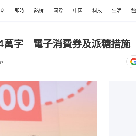
息
即時
熱榜
國際
中國
科技
生活
體
2.4萬字 電子消費券及派糖措施
47