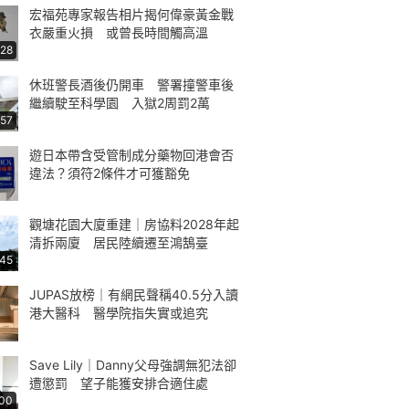
宏福苑專家報告相片揭何偉豪黃金戰
衣嚴重火損 或曾長時間觸高溫
:28
休班警長酒後仍開車 警署撞警車後
繼續駛至科學園 入獄2周罰2萬
:57
遊日本帶含受管制成分藥物回港會否
違法？須符2條件才可獲豁免
觀塘花園大廈重建｜房協料2028年起
清拆兩廈 居民陸續遷至鴻鵠臺
:45
JUPAS放榜｜有網民聲稱40.5分入讀
港大醫科 醫學院指失實或追究
Save Lily｜Danny父母強調無犯法卻
遭懲罰 望子能獲安排合適住處
:00