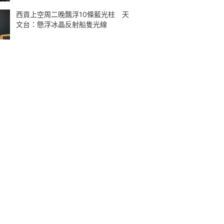
西貢上空周二晚飄浮10條藍光柱 天
文台：懸浮冰晶反射船隻光線