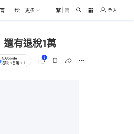
育
經濟
更多
01深圳
繁
觀點
|
简
健康
好食玩飛
登入
女
 還有退稅1萬
5
在Google
追蹤《香港01》