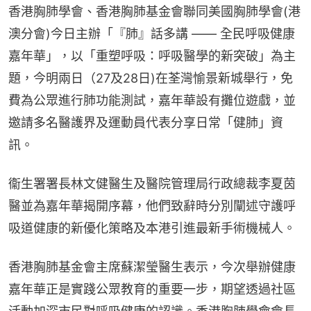
香港胸肺學會、香港胸肺基金會聯同美國胸肺學會(港
澳分會)今日主辦「『肺』話多講 —— 全民呼吸健康
嘉年華」，以「重塑呼吸：呼吸醫學的新突破」為主
題，今明兩日（27及28日)在荃灣愉景新城舉行，免
費為公眾進行肺功能測試，嘉年華設有攤位遊戲，並
邀請多名醫護界及運動員代表分享日常「健肺」資
訊。
衞生署署長林文健醫生及醫院管理局行政總裁李夏茵
醫並為嘉年華揭開序幕，他們致辭時分別闡述守護呼
吸道健康的新優化策略及本港引進最新手術機械人。
香港胸肺基金會主席蘇潔瑩醫生表示，今次舉辦健康
嘉年華正是實踐公眾教育的重要一步，期望透過社區