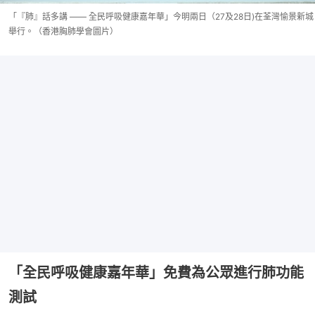
「『肺』話多講 —— 全民呼吸健康嘉年華」今明兩日（27及28日)在荃灣愉景新城
舉行。（香港胸肺學會圖片）
「全民呼吸健康嘉年華」免費為公眾進行肺功能
測試