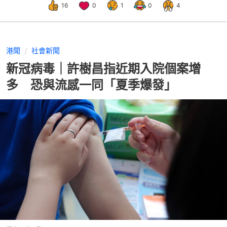
16
0
1
0
4
港聞
社會新聞
新冠病毒｜許樹昌指近期入院個案增
多 恐與流感一同「夏季爆發」