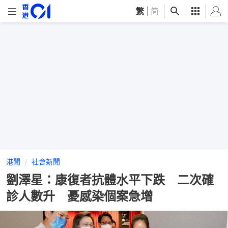
繁
|
简
港聞
社會新聞
劉澤星：康復者抗體水平下跌 二次確
診人數升 憂感染個案急增