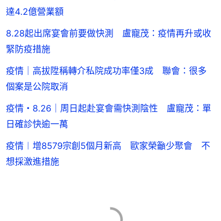
達4.2億營業額
8.28起出席宴會前要做快測 盧寵茂：疫情再升或收
緊防疫措施
疫情｜高拔陞稱轉介私院成功率僅3成 聯會：很多
個案是公院取消
疫情・8.26｜周日起赴宴會需快測陰性 盧寵茂：單
日確診快逾一萬
疫情︱增8579宗創5個月新高 歐家榮籲少聚會 不
想採激進措施