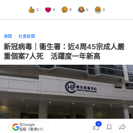
3
0
0
0
0
港聞
社會新聞
新冠病毒｜衞生署：近4周45宗成人嚴
重個案7人死 活躍度一年新高
21
在Google
追蹤《香港01》