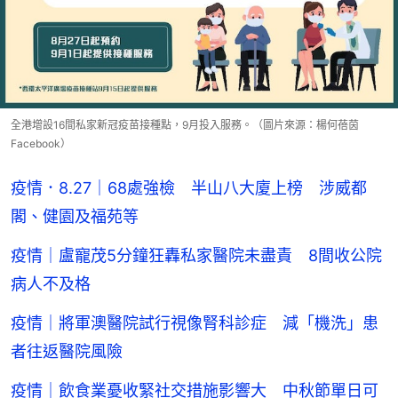
全港增設16間私家新冠疫苗接種點，9月投入服務。（圖片來源：楊何蓓茵
Facebook）
疫情．8.27｜68處強檢 半山八大廈上榜 涉威都
閣、健園及福苑等
疫情｜盧寵茂5分鐘狂轟私家醫院未盡責 8間收公院
病人不及格
疫情｜將軍澳醫院試行視像腎科診症 減「機洗」患
者往返醫院風險
疫情｜飲食業憂收緊社交措施影響大 中秋節單日可