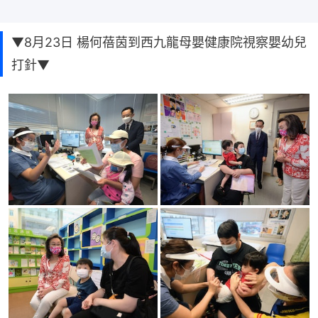
▼8月23日 楊何蓓茵到西九龍母嬰健康院視察嬰幼兒
打針▼