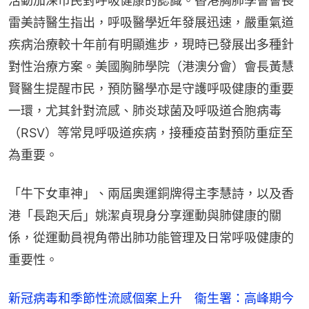
活動加深市民對呼吸健康的認識。香港胸肺學會會長
雷美詩醫生指出，呼吸醫學近年發展迅速，嚴重氣道
疾病治療較十年前有明顯進步，現時已發展出多種針
對性治療方案。美國胸肺學院（港澳分會）會長黃慧
賢醫生提醒市民，預防醫學亦是守護呼吸健康的重要
一環，尤其針對流感、肺炎球菌及呼吸道合胞病毒
（RSV）等常見呼吸道疾病，接種疫苗對預防重症至
為重要。
「牛下女車神」、兩屆奧運銅牌得主李慧詩，以及香
港「長跑天后」姚潔貞現身分享運動與肺健康的關
係，從運動員視角帶出肺功能管理及日常呼吸健康的
重要性。
新冠病毒和季節性流感個案上升 衞生署：高峰期今