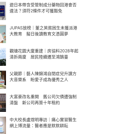
遊日本帶含受管制成分藥物回港會否
違法？須符2條件才可獲豁免
JUPAS放榜｜董之英貧困生未獲派港
大教育 擬日後讀教育文憑圓夢
觀塘花園大廈重建｜房協料2028年起
清拆兩廈 居民陸續遷至鴻鵠臺
父親節｜藝人陳錦鴻自閉症兒升讀方
大音樂系 盼愛子成為優秀之人
大富豪改名重開 舊公司欠債遭強制
清盤 新公司再簽十年租約
中大校長盧煜明專訪｜痛心實習醫生
網上博流量：醫者應是默默耕耘