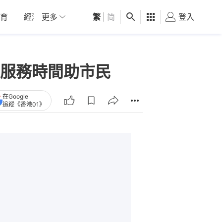
育
經濟
更多
01深圳
繁
觀點
|
简
健康
好食玩飛
登入
女
服務時間助市民
在Google
追蹤《香港01》