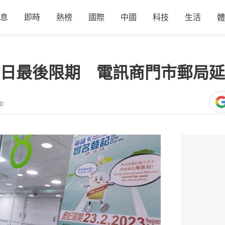
息
即時
熱榜
國際
中國
科技
生活
體
日最後限期 電訊商門市郵局延
10