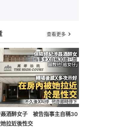
章
查看更多
姦酒醉女子 被告指事主自稱30
被她拉近後性交