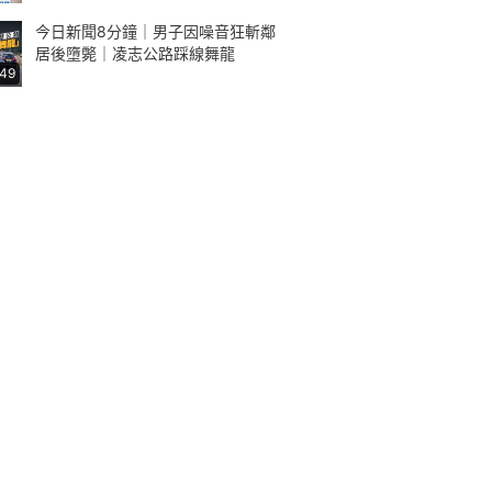
今日新聞8分鐘｜男子因噪音狂斬鄰
居後墮斃｜凌志公路踩線舞龍
:49