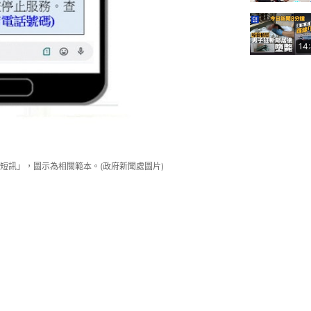
14
短訊」，圖示為相關範本。(政府新聞處圖片)